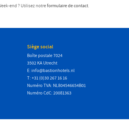
eek-end ? Utilisez notre
formulaire de contact
.
Siège social
Boîte postale 7024
3502 KA Utrecht
E:
info@bastionhotels.nl
T: +31 (0)30 267 16 16
Numéro TVA: NL804546654B01
Numéro CdC: 20081363