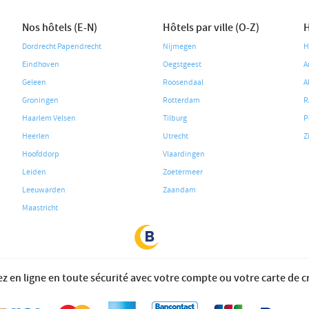
Nos hôtels (E-N)
Hôtels par ville (O-Z)
H
Dordrecht Papendrecht
Nijmegen
H
Eindhoven
Oegstgeest
A
Geleen
Roosendaal
A
Groningen
Rotterdam
R
Haarlem Velsen
Tilburg
P
Heerlen
Utrecht
Z
Hoofddorp
Vlaardingen
Leiden
Zoetermeer
Leeuwarden
Zaandam
Maastricht
z en ligne en toute sécurité avec votre compte ou votre carte de c