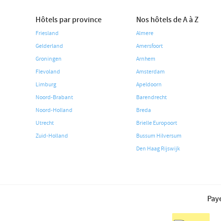
Hôtels par province
Nos hôtels de A à Z
Friesland
Almere
Gelderland
Amersfoort
Groningen
Arnhem
Flevoland
Amsterdam
Limburg
Apeldoorn
Noord-Brabant
Barendrecht
Noord-Holland
Breda
Utrecht
Brielle Europoort
Zuid-Holland
Bussum Hilversum
Den Haag Rijswijk
Paye