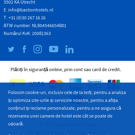
3502 KA Utrecht
E:
info@bastionhotels.nl
T: +31 (0)30 267 16 16
BTW number: NL804546654B01
Numărul KvK: 20081363
Plătiți în siguranță online, prin cont sau card de credit.
Folosim cookie-uri, inclusiv cele de la terți, pentru a analiza
și optimiza site-urile și serviciile noastre, pentru a afișa
conținut și reclame personalizate, pentru a ne asigura că
rezervarea unei camere de hotel este cât se poate de
ușoară.
© 2026 Bastion Hotel Group
Privacy & Cookies
Terms & Conditions