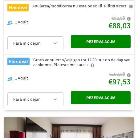
Anularea/modificarea nu este posibilă. Plătiți direct.
Hot deal
€92,58
1
Adult
€88,03
REZERVA ACUM
Fără mic dejun
Gratis annuleren/wijzigen tot 12:00 uur op de dag van
Flex deal
aankomst. Plateste mai tarziu.
€102,58
1
Adult
€97,53
REZERVA ACUM
Fără mic dejun