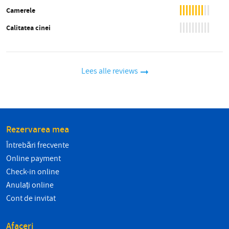
Camerele
Calitatea cinei
Lees alle reviews
Rezervarea mea
Întrebări frecvente
Online payment
Check-in online
Anulați online
Cont de invitat
Afaceri