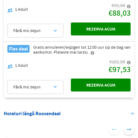
€92,58
1
Adult
€88,03
REZERVA ACUM
Fără mic dejun
Gratis annuleren/wijzigen tot 12:00 uur op de dag van
Flex deal
aankomst. Plateste mai tarziu.
€102,58
1
Adult
€97,53
REZERVA ACUM
Fără mic dejun
Hoteluri lângă Roosendaal