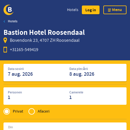
Menu
Hotels
Log in
Hotels
Skip
Bastion Hotel Roosendaal
to
main
Bovendonk 23, 4707 ZH Roosendaal
content
+31165-549419
Caută
Data sosirii
Data plecării
hoteluri
Personen
Camerele
1
1
Privé
of
Privat
Afaceri
Zakelijk
Din