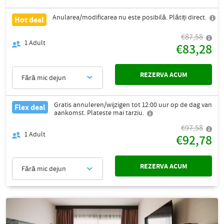
Anularea/modificarea nu este posibilă. Plătiți direct.
Hot deal
€87,58
1
Adult
€83,28
REZERVA ACUM
Fără mic dejun
Gratis annuleren/wijzigen tot 12:00 uur op de dag van
Flex deal
aankomst. Plateste mai tarziu.
€97,58
1
Adult
€92,78
REZERVA ACUM
Fără mic dejun