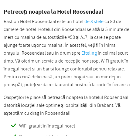
Petreceți noaptea la Hotel Roosendaal
Bastion Hotel Roosendaal este un hotel
de 3 stele
cu 80 de
camere de hotel. Hotelul din Roosendaal se află la 5 minute de
mers cu mașina de autostrăzile A58 și A17, la care se poate
ajunge foarte ușor cu mașina. În acest fel, veți fi în inima
orașului Roosendaal sau în drum spre
Efteling
în cel mai scurt
timp. Vă oferim un serviciu de recepție nonstop, WiFi gratuit în
întregul hotel și un bar și lounge confortabil pentru relaxare.
Pentru o cină delicioasă, un prânz bogat sau un mic dejun
proaspăt, puteți vizita restaurantul nostru à la carte în fiecare zi.
Oaspeților le place să petreacă noaptea la hotelul Roosendaal
datorită locației sale optime și ospitalității din Brabant. Vă
așteptăm cu drag în Roosendaal!
WiFi gratuit în întregul hotel