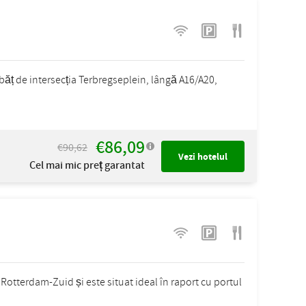
 băț de intersecția Terbregseplein, lângă A16/A20,
€86,09
€90,62
Vezi hotelul
Cel mai mic preț garantat
n Rotterdam-Zuid și este situat ideal în raport cu portul