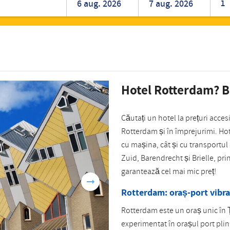
1
Românesc
Turkish
Hotel Rotterdam? B
Căutați un hotel la prețuri acces
Rotterdam și în împrejurimi. Hot
cu mașina, cât și cu transportul
Zuid, Barendrecht și Brielle, print
garantează cel mai mic preț!
Rotterdam: oraș-port vibr
Rotterdam este un oraș unic în Ț
experimentat în orașul port pli