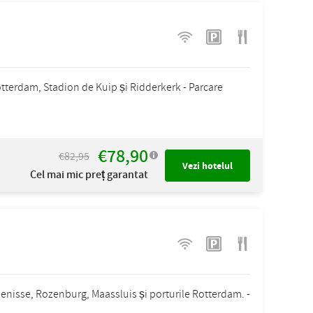
tterdam, Stadion de Kuip și Ridderkerk - Parcare
€78,90
€82,95
Vezi hotelul
Cel mai mic preț garantat
ijkenisse, Rozenburg, Maassluis și porturile Rotterdam. -