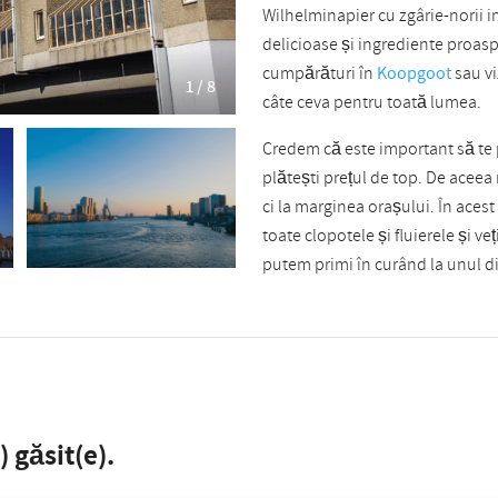
Wilhelminapier cu zgârie-norii im
delicioase și ingrediente proa
cumpărături în
Koopgoot
sau vi
1 / 8
câte ceva pentru toată lumea.
Credem că este important să te p
plătești prețul de top. De aceea
ci la marginea orașului. În acest 
toate clopotele și fluierele și veț
putem primi în curând la unul d
 găsit(e).