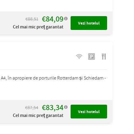
€84,09
€88,51
Vezi hotelul
Cel mai mic preț garantat
e A4, în apropiere de porturile Rotterdam și Schiedam -
€83,34
€87,54
Vezi hotelul
Cel mai mic preț garantat