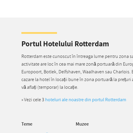
Portul Hotelului Rotterdam
Rotterdam este cunoscut în întreaga lume pentru zona s
activitate are loc în cea mai mare zonă portuară din Euro
Europoort, Botlek, Delfshaven, Waalhaven sau Charlois. B
cazare la hotel în locații bune în zona portuară la prețu
vă aflați (temporar) la locație.
» Vezi cele 3
hoteluri ale noastre din portul Rotterdam
Teme
Muzee