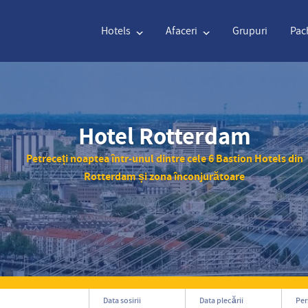
Hotels
Afaceri
Grupuri
Pac
Engleză
€
Euro
Olanda
$
U
Hotel Rotterdam
Petreceți noaptea într-unul dintre cele 6 Bastion Hotels din
Engleză
€
Euro
Olanda
$
U
Rotterdam și zona înconjurătoare
Franceză
CAD
Canadian Dollar
Italiană
DKK
D
Poloneză
NZD
New Zealand Dollar
Portugheză
NOK
N
Suedez
Kč
Czech Koruna
Danez
SEK
S
Greacă
Norvegian
Data sosirii
Data plecării
Pe