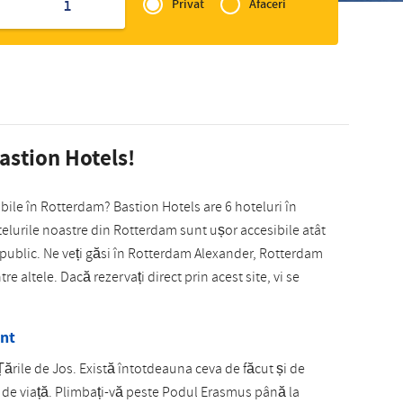
of
1
Privat
Afaceri
Slovak
Zakelijk
astion Hotels!
ibile în Rotterdam? Bastion Hotels are 6 hoteluri în
elurile noastre din Rotterdam sunt ușor accesibile atât
 public. Ne veți găsi în Rotterdam Alexander, Rotterdam
re altele. Dacă rezervați direct prin acest site, vi se
ant
ările de Jos. Există întotdeauna ceva de făcut și de
n de viață. Plimbați-vă peste Podul Erasmus până la