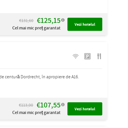
€125,15
€131,60
Vezi hotelul
Cel mai mic preț garantat
e centură Dordrecht, în apropiere de A16.
€107,55
€113,00
Vezi hotelul
Cel mai mic preț garantat