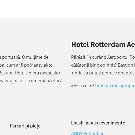
Hotel Rotterdam A
a portuară. O mulțime de
Părăsiți în curând Aeroportul Ro
pa, cum ar fi pe Maasvlakte,
călătoriți bine odihnit? Bastion
astion Hotels oferă oaspeților
unde vă puteți petrece noaptea i
ri avantajoase. La îndemână dacă
» Vezi cele 2
hoteluri din apropi
Locații pentru evenimente
Parcuri și piețe
AHOY Rotterdam