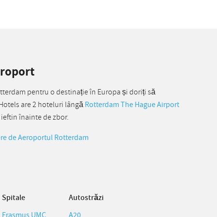
eroport
tterdam pentru o destinație în Europa și doriți să
 Hotels are 2 hoteluri lângă
Rotterdam The Hague Airport
eftin înainte de zbor.
ere de Aeroportul Rotterdam
Spitale
Autostrăzi
Erasmus UMC
A20