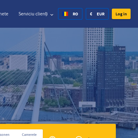
hete
Serviciu clienți
RO
€
EUR
Log in
nited States Dollar
Germană
£
British Pound
nited States Dollar
Germană
£
British Pound
anish Krone
Spaniolă
Rs.
India Rupee
orway Krone
Croat
zł
Poland Zloty
weden Krona
Finlandeză
CHF
Switzerland Franc
Cehia
Privé
rsonen
Camerele