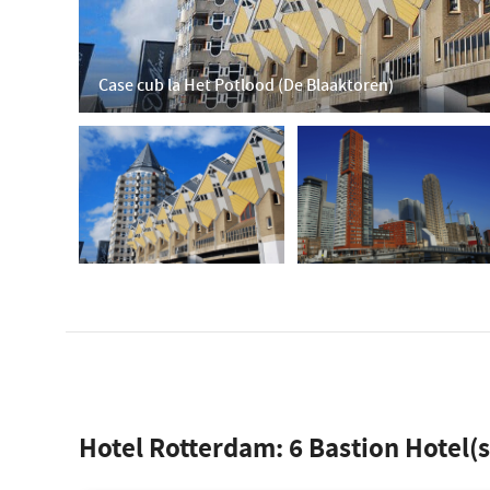
Case cub la Het Potlood (De Blaaktoren)
Hotel Rotterdam:
6
Bastion Hotel(s)