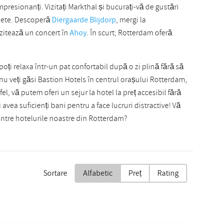
presionanți. Vizitați Markthal și bucurați-vă de gustări
spete. Descoperă
Diergaarde Blijdorp
, mergi la
zitează un concert în
Ahoy
. În scurt; Rotterdam oferă
oți relaxa într-un pat confortabil după o zi plină fără să
 nu veți găsi Bastion Hotels în centrul orașului Rotterdam,
fel, vă putem oferi un sejur la hotel la preț accesibil fără
i avea suficienți bani pentru a face lucruri distractive! Vă
intre hotelurile noastre din Rotterdam?
Sortare
Alfabetic
Preț
Rating