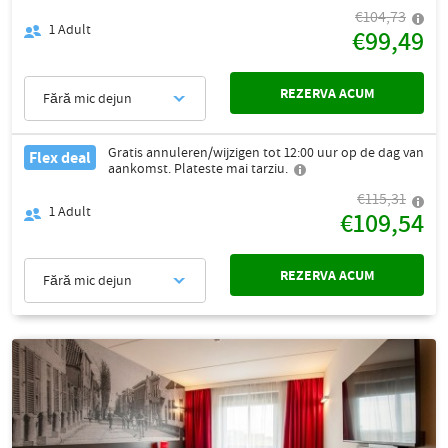
€104,73
1
Adult
€99,49
REZERVA ACUM
Fără mic dejun
Gratis annuleren/wijzigen tot 12:00 uur op de dag van
Flex deal
aankomst. Plateste mai tarziu.
€115,31
1
Adult
€109,54
REZERVA ACUM
Fără mic dejun