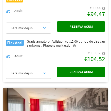
€99,44
1
Adult
€94,47
REZERVA ACUM
Fără mic dejun
Gratis annuleren/wijzigen tot 12:00 uur op de dag van
Flex deal
aankomst. Plateste mai tarziu.
€110,02
1
Adult
€104,52
REZERVA ACUM
Fără mic dejun