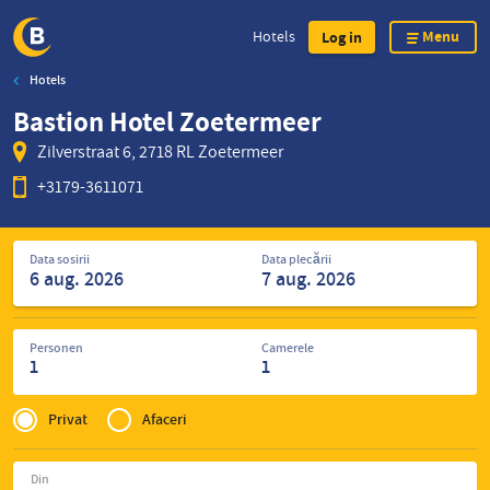
Menu
Hotels
Log in
Hotels
Skip
Bastion Hotel Zoetermeer
to
main
Zilverstraat 6, 2718 RL Zoetermeer
content
+3179-3611071
Caută
Data sosirii
Data plecării
hoteluri
Personen
Camerele
1
1
Privé
of
Privat
Afaceri
Zakelijk
Din