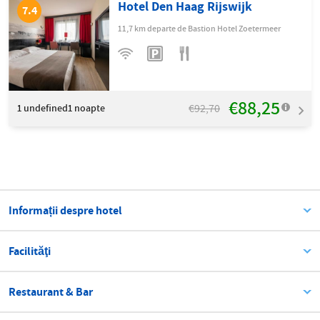
Hotel Den Haag Rijswijk
7.4
11,7 km departe de Bastion Hotel Zoetermeer
€88,25
€92,70
1
undefined1 noapte
Informații despre hotel
Facilităţi
Restaurant & Bar