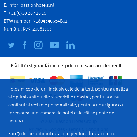
E:
info@bastionhotels.nl
T: +31 (0)30 267 16 16
BTW number: NL804546654B01
Numărul KvK: 20081363
Plătiți în siguranță online, prin cont sau card de credit.
Folosim cookie-uri, inclusiv cele de la terți, pentru a analiza
și optimiza site-urile și serviciile noastre, pentru a afișa
conținut și reclame personalizate, pentru a ne asigura că
rezervarea unei camere de hotel este cât se poate de
ușoară.
© 2026 Bastion Hotel Group
Privacy & Cookies
Terms & Conditions
Faceți clic pe butonul de acord pentru a fi de acord cu