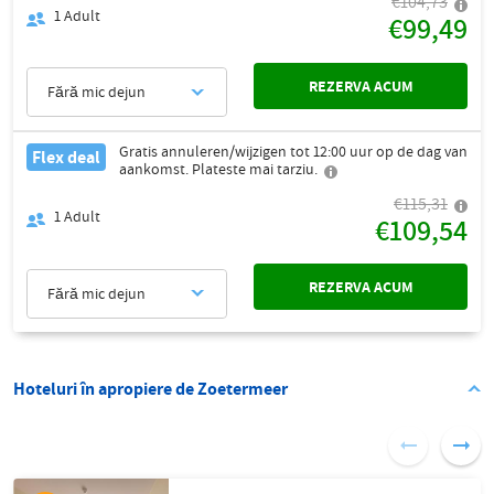
€104,73
1
Adult
€99,49
REZERVA ACUM
Fără mic dejun
Gratis annuleren/wijzigen tot 12:00 uur op de dag van
Flex deal
aankomst. Plateste mai tarziu.
€115,31
1
Adult
€109,54
REZERVA ACUM
Fără mic dejun
Hoteluri în apropiere de Zoetermeer