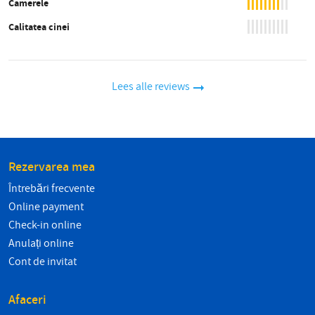
Camerele
Calitatea cinei
Lees alle reviews
Rezervarea mea
Întrebări frecvente
Online payment
Check-in online
Anulați online
Cont de invitat
Afaceri