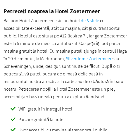
Petreceți noaptea la Hotel Zoetermeer
Bastion Hotel Zoetermeer este un hotel
de 3 stele
cu
accesibilitate excelentă, atât cu mașina, cât și cu transportul
public. Hotelul este situat pe A12 (ieșirea 7), iar gara Zoetermeer
este la 5 minute de mers cu autobuzul. Oaspeții își pot parca
mașina gratuit la hotel. Cu mașina puteți ajunge în centrul Haga
în 20 de minute, la Madurodam,
Silverdome Zoetermeer
sau
Scheveningen, unde, desigur, sunt multe de făcut! După o zi
petrecută, vă puteți bucura de o masă delicioasă în
restaurantul nostru atractiv a la carte sau de o băutură în barul
nostru. Petrecerea nopții la Hotel Zoetermeer este un preț
accesibil și o bază ideală pentru a explora Randstad!
WiFi gratuit în întregul hotel
Parcare gratuită la hotel
Ușor accesibil cu mașina și transportul public