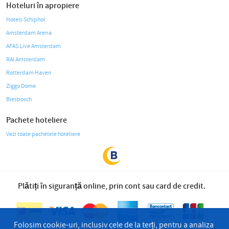
Hoteluri în apropiere
Hotels Schiphol
Amsterdam Arena
AFAS Live Amsterdam
RAI Amsterdam
Rotterdam Haven
Ziggo Dome
Biesbosch
Pachete hoteliere
Vezi toate pachetele hoteliere
Plătiți în siguranță online, prin cont sau card de credit.
Folosim cookie-uri, inclusiv cele de la terți, pentru a analiza