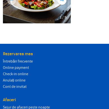
1 / 9
Rezervarea mea
Întrebări frecvente
Online payment
Check-in online
Anulați online
Cont de invitat
Afaceri
Sejur de afaceri peste noapte