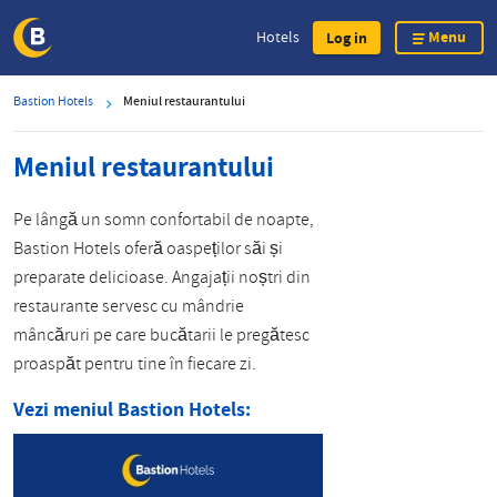
Menu
Hotels
Log in
Skip
Bastion Hotels
Meniul restaurantului
to
main
Meniul restaurantului
content
Pe lângă un somn confortabil de noapte,
Bastion Hotels oferă oaspeților săi și
preparate delicioase. Angajații noștri din
restaurante servesc cu mândrie
mâncăruri pe care bucătarii le pregătesc
proaspăt pentru tine în fiecare zi.
Vezi meniul Bastion Hotels: