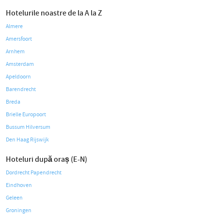
Hotelurile noastre de la A la Z
Almere
Amersfoort
Arnhem
Amsterdam
Apeldoorn
Barendrecht
Breda
Brielle Europoort
Bussum Hilversum
Den Haag Rijswijk
Hoteluri după oraș (E-N)
Dordrecht Papendrecht
Eindhoven
Geleen
Groningen