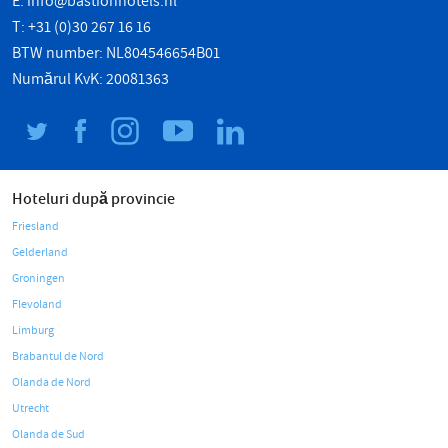
E:
info@bastionhotels.nl
T: +31 (0)30 267 16 16
BTW number: NL804546654B01
Numărul KvK: 20081363
Hoteluri după provincie
Friesland
Gelderland
Groningen
Flevoland
Limburg
Brabantul de Nord
Olanda de Nord
Utrecht
Olanda de Sud