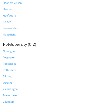
Haarlem Velsen
Heerlen
Hoofddorp
Leiden
Leeuwarden
Maastricht
Hotels per city (O-Z)
Nijmegen
Oegstgeest
Roosendaal
Rotterdam
Tilburg
Utrecht
Vlaardingen
Zoetermeer
Zaandam