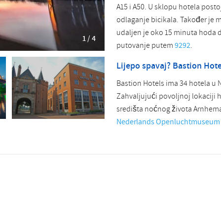
A15 i A50. U sklopu hotela postoj
odlaganje bicikala. Također je
udaljen je oko 15 minuta hoda do
1 / 4
putovanje putem
9292
.
Lijepo spavaj? Bastion Hote
Bastion Hotels ima 34 hotela u
Zahvaljujući povoljnoj lokacij
središta noćnog života Arnhema
Nederlands Openluchtmuseum