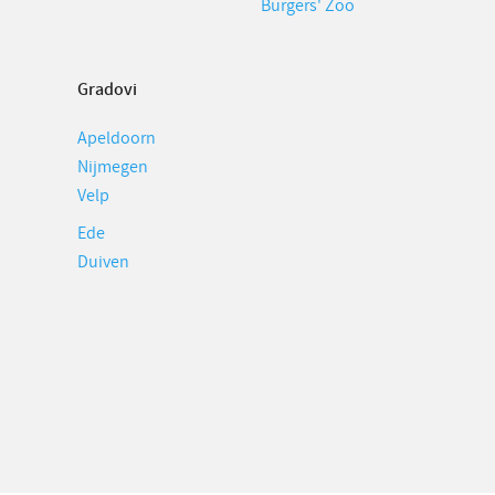
Burgers' Zoo
Gradovi
Apeldoorn
Nijmegen
Velp
Ede
Duiven