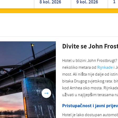
1
Romanian
Turkish
Divite se John Fros
Hotel u blizini John Frostbrugt?
nekoliko metara od
Rijnkade
i 
most. Ali ništa nije dalje od ist
bitaka Drugog svjetskog rata: b
kod Arnhea oko mosta. Rijnkade
uživati u najljepšim terasama 
Pristupačnost i javni prije
Hotel je lako dostupan automobil