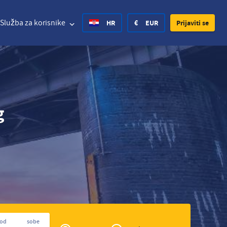
Služba za korisnike
HR
€
EUR
Prijaviti se
d States Dollar
Deutsch
£
British Pound
g
d States Dollar
Deutsch
£
British Pound
sh Krone
Español
Rs.
India Rupee
ay Krone
Hrvatski
zł
Poland Zloty
en Krona
Finnish
CHF
Switzerland Franc
Czech
Privé
rod
sobe