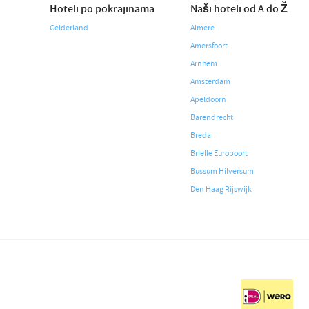
Hoteli po pokrajinama
Naši hoteli od A do Ž
Gelderland
Almere
Amersfoort
Arnhem
Amsterdam
Apeldoorn
Barendrecht
Breda
Brielle Europoort
Bussum Hilversum
Den Haag Rijswijk