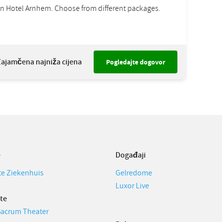
n Hotel Arnhem. Choose from different packages.
Zajamčena najniža cijena
Pogledajte dogovor
e
Događaji
te Ziekenhuis
Gelredome
Luxor Live
te
Sacrum Theater