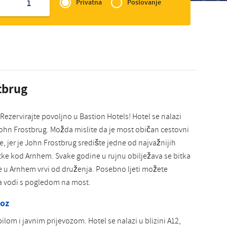
of
1
Privatna
Poslovanje
Slovak
Zakelijk
tbrug
 Rezervirajte povoljno u Bastion Hotels! Hotel se nalazi
John Frostbrug. Možda mislite da je most običan cestovni
ine, jer je John Frostbrug središte jedne od najvažnijih
itke kod Arnhem. Svake godine u rujnu obilježava se bitka
 u Arnhem vrvi od druženja. Posebno ljeti možete
na vodi s pogledom na most.
voz
om i javnim prijevozom. Hotel se nalazi u blizini A12,