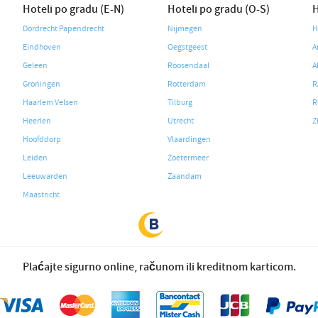
Hoteli po gradu (E-N)
Hoteli po gradu (O-S)
H
Dordrecht Papendrecht
Nijmegen
H
Eindhoven
Oegstgeest
A
Geleen
Roosendaal
A
Groningen
Rotterdam
R
Haarlem Velsen
Tilburg
R
Heerlen
Utrecht
Z
Hoofddorp
Vlaardingen
Leiden
Zoetermeer
Leeuwarden
Zaandam
Maastricht
Plaćajte sigurno online, računom ili kreditnom karticom.