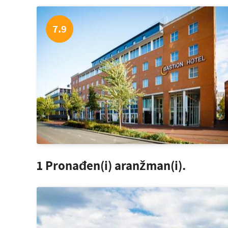
7.9
1
Pronađen(i) aranžman(i).