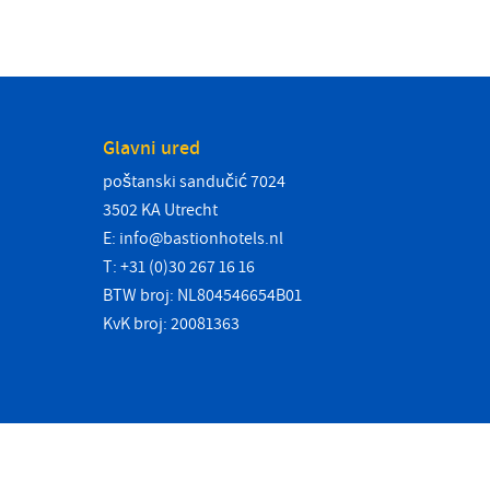
Glavni ured
poštanski sandučić 7024
3502 KA Utrecht
E:
info@bastionhotels.nl
T: +31 (0)30 267 16 16
BTW broj: NL804546654B01
KvK broj: 20081363