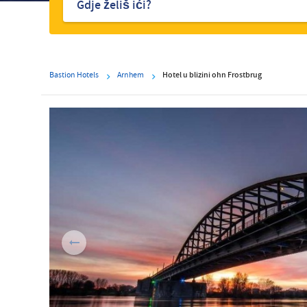
Bastion Hotels
Arnhem
Hotel u blizini ohn Frostbrug