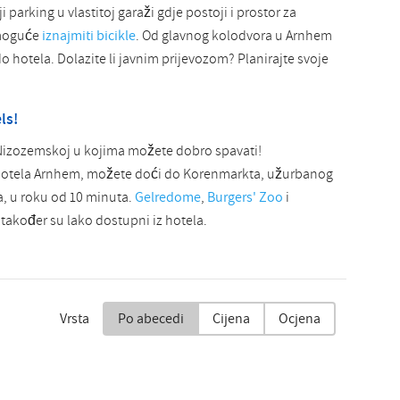
i parking u vlastitoj garaži gdje postoji i prostor za
 moguće
iznajmiti bicikle
. Od glavnog kolodvora u Arnhem
 hotela. Dolazite li javnim prijevozom? Planirajte svoje
ls!
 Nizozemskoj u kojima možete dobro spavati!
i hotela Arnhem, možete doći do Korenmarkta, užurbanog
, u roku od 10 minuta.
Gelredome
,
Burgers' Zoo
i
također su lako dostupni iz hotela.
Vrsta
Po abecedi
Cijena
Ocjena