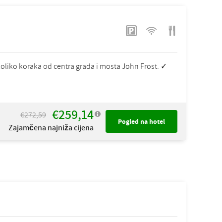
oliko koraka od centra grada i mosta John Frost. ✓
€259,14
€272,59
Pogled na hotel
Zajamčena najniža cijena