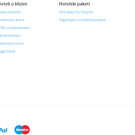
oteli u blizini
Hotelski paketi
otels Schiphol
Park Sleep Fly Schiphol
msterdam Arena
Pogledajte sve hotelske pakete
FAS Live Amsterdam
AI Amsterdam
otterdam Haven
iggo Dome