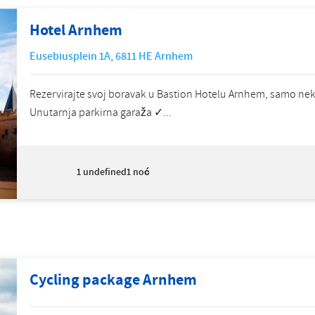
Hotel Arnhem
Eusebiusplein 1A
,
6811 HE
Arnhem
Rezervirajte svoj boravak u Bastion Hotelu Arnhem, samo nek
Unutarnja parkirna garaža ✓...
1
undefined1 noć
Cycling package Arnhem