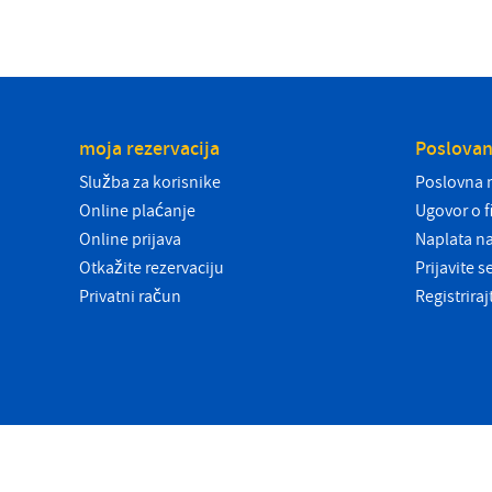
moja rezervacija
Poslovan
Služba za korisnike
Poslovna 
Online plaćanje
Ugovor o f
Online prijava
Naplata n
Otkažite rezervaciju
Prijavite 
Privatni račun
Registrira