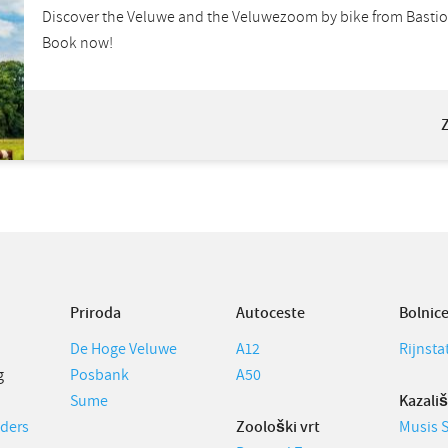
Discover the Veluwe and the Veluwezoom by bike from Bastio
Book now!
Priroda
Autoceste
Bolnic
De Hoge Veluwe
A12
Rijnsta
g
Posbank
A50
Sume
Kazališ
lders
Zoološki vrt
Musis 