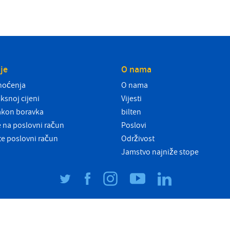
je
O nama
noćenja
O nama
iksnoj cijeni
Vijesti
akon boravka
bilten
se na poslovni račun
Poslovi
jte poslovni račun
Održivost
Jamstvo najniže stope