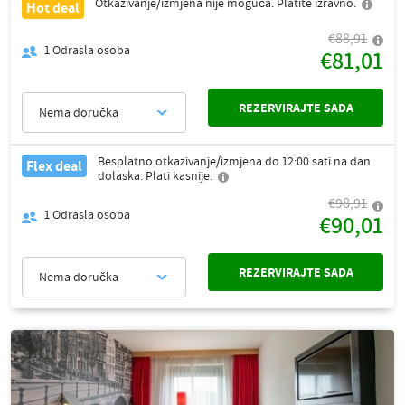
Otkazivanje/izmjena nije moguća. Platite izravno.
Hot deal
€88,91
1
Odrasla osoba
€81,01
REZERVIRAJTE SADA
Nema doručka
Besplatno otkazivanje/izmjena do 12:00 sati na dan
Flex deal
dolaska. Plati kasnije.
€98,91
1
Odrasla osoba
€90,01
REZERVIRAJTE SADA
Nema doručka