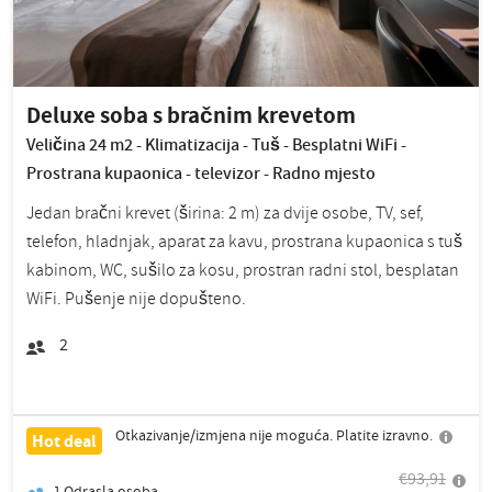
Deluxe soba s bračnim krevetom
Veličina 24 m2 - Klimatizacija - Tuš - Besplatni WiFi -
Prostrana kupaonica - televizor - Radno mjesto
Jedan bračni krevet (širina: 2 m) za dvije osobe, TV, sef,
telefon, hladnjak, aparat za kavu, prostrana kupaonica s tuš
kabinom, WC, sušilo za kosu, prostran radni stol, besplatan
WiFi. Pušenje nije dopušteno.
2
Otkazivanje/izmjena nije moguća. Platite izravno.
Hot deal
€93,91
1
Odrasla osoba