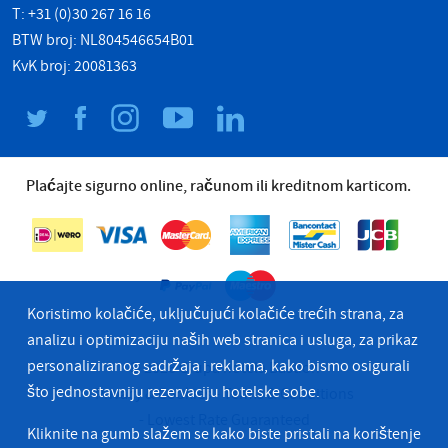
T: +31 (0)30 267 16 16
BTW broj: NL804546654B01
KvK broj: 20081363
Plaćajte sigurno online, računom ili kreditnom karticom.
Koristimo kolačiće, uključujući kolačiće trećih strana, za
analizu i optimizaciju naših web stranica i usluga, za prikaz
personaliziranog sadržaja i reklama, kako bismo osigurali
© 2026 Grupa hotela Bastion
što jednostavniju rezervaciju hotelske sobe.
Privacy & Cookies
Terms & Conditions
Lowest Rate Guaranteed
Kliknite na gumb slažem se kako biste pristali na korištenje