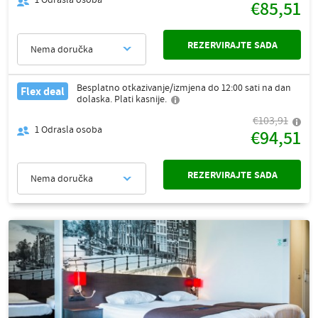
€85,51
REZERVIRAJTE SADA
Nema doručka
Besplatno otkazivanje/izmjena do 12:00 sati na dan
Flex deal
dolaska. Plati kasnije.
€103,91
1
Odrasla osoba
€94,51
REZERVIRAJTE SADA
Nema doručka