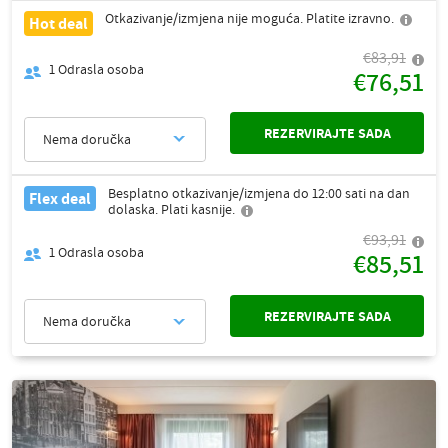
Otkazivanje/izmjena nije moguća. Platite izravno.
Hot deal
€83,91
1
Odrasla osoba
€76,51
REZERVIRAJTE SADA
Nema doručka
Besplatno otkazivanje/izmjena do 12:00 sati na dan
Flex deal
dolaska. Plati kasnije.
€93,91
1
Odrasla osoba
€85,51
REZERVIRAJTE SADA
Nema doručka