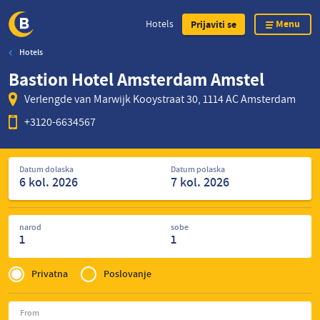
Menu
Hotels
Prijaviti se
Hotels
Skip
Bastion Hotel Amsterdam Amstel
to
main
Verlengde van Marwijk Kooystraat 30, 1114 AC Amsterdam
content
+3120-6634567
Tražite
Datum dolaska
Datum polaska
hotele
narod
sobe
1
1
Privé
of
Privatna
Poslovanje
Zakelijk
From