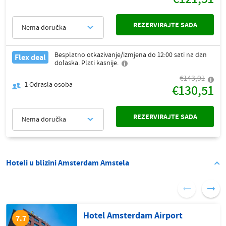
REZERVIRAJTE SADA
Nema doručka
Besplatno otkazivanje/izmjena do 12:00 sati na dan
Flex deal
dolaska. Plati kasnije.
€143,91
1
Odrasla osoba
€130,51
REZERVIRAJTE SADA
Nema doručka
Hoteli u blizini Amsterdam Amstela
Hotel Amsterdam Airport
7.7