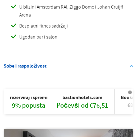
U blizini Amsterdam RAI, Ziggo Dome i Johan Cruijff
Arena
Besplatni fitnes sadržaji
Ugodan bar i salon
Sobe i raspoloživost
rezerviraj i spremi
bastionhotels.com
Bookin
9% popusta
Počevši od €76,51
€83