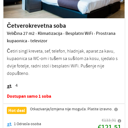
Četverokrevetna soba
Veličina 27 m2 - Klimatizacija - Besplatni WiFi - Prostrana
kupaonica - televizor
Četiri singl kreveta, sef, telefon, hladnjak, aparat za kavu,
kupaonica sa WC-om i tušem sa sušilom za kosu, sjedalo s
dvije fotelje, radni stol i besplatni WiFi. Pušenje nije
dopušteno.
4
Dostupan samo 1 soba
Otkazivanje/izmjena nije moguća. Platite izravno.
Hot deal
€133,91
1
Odrasla osoba
€121,51