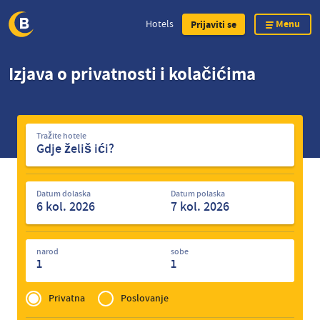
Menu
Hotels
Prijaviti se
Skip
Izjava o privatnosti i kolačićima
to
main
content
Tražite
Tražite hotele
hotele
Datum dolaska
Datum polaska
narod
sobe
1
1
Privé
of
Privatna
Poslovanje
Zakelijk