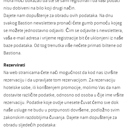
mora moći dokazati da ste se sami registrirali i da vaši podaci
nisu dobiveni na bilo koji drugi način.
Dajete nam dopuštenje za obradu ovih podataka. Na dnu
svakog Bastion newslettera pronaći ćete gumb pomoću kojeg
se možete jednostavno odjaviti. Čim se odjavite s newslettera,
vaša e-mail adresa i vrijeme registracije bit će uklonjeni iz naše
baze podataka. Od tog trenutka više nećete primati biltene od
Bastiona.
Rezervirati
Na web stranicama ćete naći mogućnost da kod nas izvršite
rezervaciju i da upravljate tom rezervacijom. Za rezervaciju
hotelske sobe, ili korištenjem promocije, molimo Vas da nam
dostavite različite podatke, odnosno od osoba u čije ime vršite
rezervaciju. Podatke koje ovdje unesete čuvat ćemo sve dok
naše usluge ne budu u potpunosti dovršene, podložno svim
zakonskim razdobljima čuvanja. Dajete nam dopuštenje za
obradu sljedećih podataka: