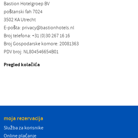
Bastion Hotelgroep BV
poštanski fah 7024
3502 KA Utrecht
E-pošta:
privacy@bastionhotels.nl
Broj telefona: +31 (0)30 267 16 16
Broj Gospodarske komore: 20081363
PDV broj: NL804546654B01
Pregled kolačića
moja rezervacija
Služba za korisnike
Online plaćanje