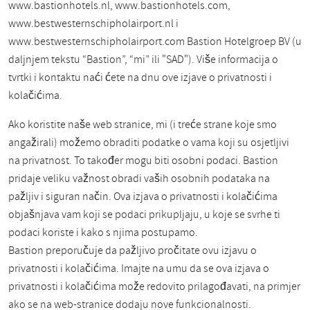
www.bastionhotels.nl, www.bastionhotels.com,
www.bestwesternschipholairport.nl i
www.bestwesternschipholairport.com Bastion Hotelgroep BV (u
daljnjem tekstu “Bastion”, “mi” ili "SAD"). Više informacija o
tvrtki i kontaktu naći ćete na dnu ove izjave o privatnosti i
kolačićima.
Ako koristite naše web stranice, mi (i treće strane koje smo
angažirali) možemo obraditi podatke o vama koji su osjetljivi
na privatnost. To također mogu biti osobni podaci. Bastion
pridaje veliku važnost obradi vaših osobnih podataka na
pažljiv i siguran način. Ova izjava o privatnosti i kolačićima
objašnjava vam koji se podaci prikupljaju, u koje se svrhe ti
podaci koriste i kako s njima postupamo.
Bastion preporučuje da pažljivo pročitate ovu izjavu o
privatnosti i kolačićima. Imajte na umu da se ova izjava o
privatnosti i kolačićima može redovito prilagođavati, na primjer
ako se na web-stranice dodaju nove funkcionalnosti.