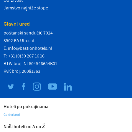
Održivost
Jamstvo najniže stope
Glavni ured
poštanski sandučić 7024
3502 KA Utrecht
E:
info@bastionhotels.nl
T: +31 (0)30 267 16 16
BTW broj: NL804546654B01
KvK broj: 20081363
Hoteli po pokrajinama
Gelderland
Naši hoteli od A do Ž