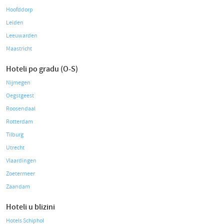
Hoofddorp
Leiden
Leeuwarden
Maastricht
Hoteli po gradu (O-S)
Nijmegen
Oegstgeest
Roosendaal
Rotterdam
Tilburg
Utrecht
Vlaardingen
Zoetermeer
Zaandam
Hoteli u blizini
Hotels Schiphol