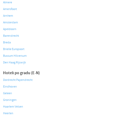
Almere
Amersfoort
Arnhem
Amsterdam
Apeldoorn
Barendrecht
Breda
Brielle Europoort
Bussum Hilversum
Den Haag Rijswijk
Hoteli po gradu (E-N)
Dordrecht Papendrecht
Eindhoven
Geleen
Groningen
Haarlem Velsen
Heerlen