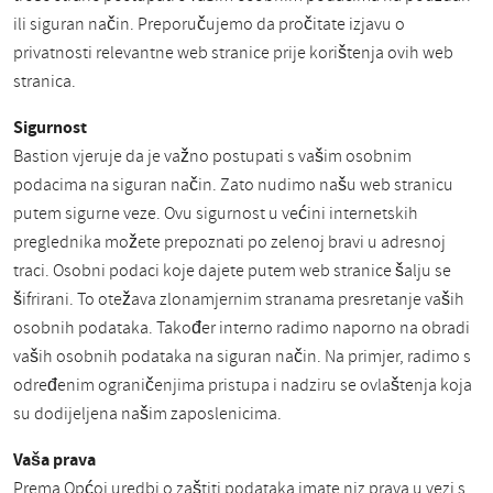
ili siguran način. Preporučujemo da pročitate izjavu o
privatnosti relevantne web stranice prije korištenja ovih web
stranica.
Sigurnost
Bastion vjeruje da je važno postupati s vašim osobnim
podacima na siguran način. Zato nudimo našu web stranicu
putem sigurne veze. Ovu sigurnost u većini internetskih
preglednika možete prepoznati po zelenoj bravi u adresnoj
traci. Osobni podaci koje dajete putem web stranice šalju se
šifrirani. To otežava zlonamjernim stranama presretanje vaših
osobnih podataka. Također interno radimo naporno na obradi
vaših osobnih podataka na siguran način. Na primjer, radimo s
određenim ograničenjima pristupa i nadziru se ovlaštenja koja
su dodijeljena našim zaposlenicima.
Vaša prava
Prema Općoj uredbi o zaštiti podataka imate niz prava u vezi s