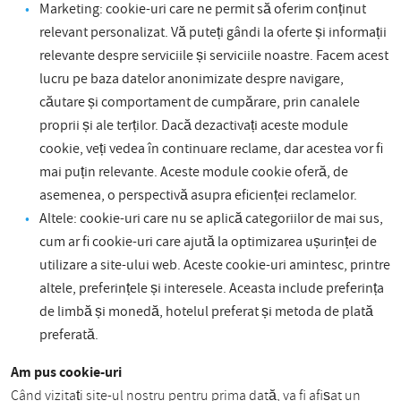
Marketing: cookie-uri care ne permit să oferim conținut
relevant personalizat. Vă puteți gândi la oferte și informații
relevante despre serviciile și serviciile noastre. Facem acest
lucru pe baza datelor anonimizate despre navigare,
căutare și comportament de cumpărare, prin canalele
proprii și ale terților. Dacă dezactivați aceste module
cookie, veți vedea în continuare reclame, dar acestea vor fi
mai puțin relevante. Aceste module cookie oferă, de
asemenea, o perspectivă asupra eficienței reclamelor.
Altele: cookie-uri care nu se aplică categoriilor de mai sus,
cum ar fi cookie-uri care ajută la optimizarea ușurinței de
utilizare a site-ului web. Aceste cookie-uri amintesc, printre
altele, preferințele și interesele. Aceasta include preferința
de limbă și monedă, hotelul preferat și metoda de plată
preferată.
Am pus cookie-uri
Când vizitați site-ul nostru pentru prima dată, va fi afișat un