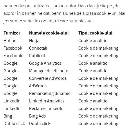
banner despre utilizarea cookie-urilor. Dacă faceți clic pe „de
acord” în banner, ne dați permisiunea de a plasa cookie-uri. Mai
jos sunt o serie de cookie-uri care sunt plasate.
Furnizor
Numele cookie-ului
Tipul cookie-ului
Hotjar
Hotjar
Cookie analitic
Facebook
Conectați
Cookie de marketing
Facebook
Publicul
Cookie de marketing
Google
Google Analytics
Cookie analitic
Google
Manager de etichete
Cookie analitic
Google
Conversie AdWords
Cookie de marketing
Google
AdWords
Cookie de marketing
Google
Remarketing dinamic
Cookie de marketing
LinkedIn
LinkedIn Analytics
Cookie analitic
LinkedIn
Reclame LinkedIn
Cookie de marketing
Bing
Bing Ads
Cookie de marketing
Dublu click
Dublu click
Cookie de marketing