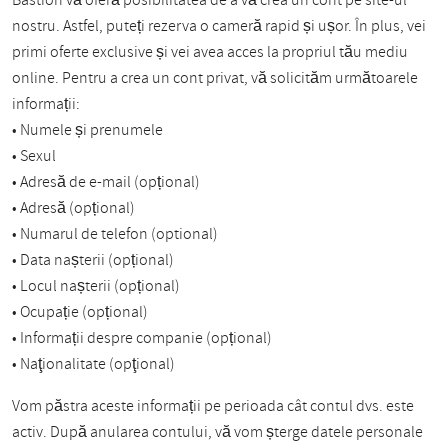
Bastion vă oferă posibilitatea de a vă crea un cont pe site-ul
nostru. Astfel, puteți rezerva o cameră rapid și ușor. În plus, vei
primi oferte exclusive și vei avea acces la propriul tău mediu
online. Pentru a crea un cont privat, vă solicităm următoarele
informații:
• Numele și prenumele
• Sexul
• Adresă de e-mail (opțional)
• Adresă (opțional)
• Numarul de telefon (optional)
• Data nașterii (opțional)
• Locul nașterii (opțional)
• Ocupație (opțional)
• Informații despre companie (opțional)
• Naţionalitate (opţional)
Vom păstra aceste informații pe perioada cât contul dvs. este
activ. După anularea contului, vă vom șterge datele personale