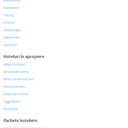
Roosendaal
Rotterdam
Tilburg
Utrecht
Vlaardingen
Zoetermeer
Zaandam
Hoteluri în apropiere
Hotels Schiphol
Amsterdam Arena
AFAS Live Amsterdam
RAI Amsterdam
Rotterdam Haven
Ziggo Dome
Biesbosch
Pachete hoteliere