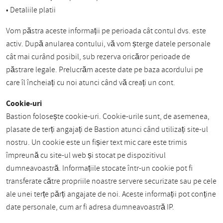
• Detaliile platii
Vom păstra aceste informații pe perioada cât contul dvs. este
activ. După anularea contului, vă vom șterge datele personale
cât mai curând posibil, sub rezerva oricăror perioade de
păstrare legale. Prelucrăm aceste date pe baza acordului pe
care îl încheiați cu noi atunci când vă creați un cont.
Cookie-uri
Bastion folosește cookie-uri. Cookie-urile sunt, de asemenea,
plasate de terți angajați de Bastion atunci când utilizați site-ul
nostru. Un cookie este un fișier text mic care este trimis
împreună cu site-ul web și stocat pe dispozitivul
dumneavoastră. Informațiile stocate într-un cookie pot fi
transferate către propriile noastre servere securizate sau pe cele
ale unei terțe părți angajate de noi. Aceste informații pot conține
date personale, cum ar fi adresa dumneavoastră IP.