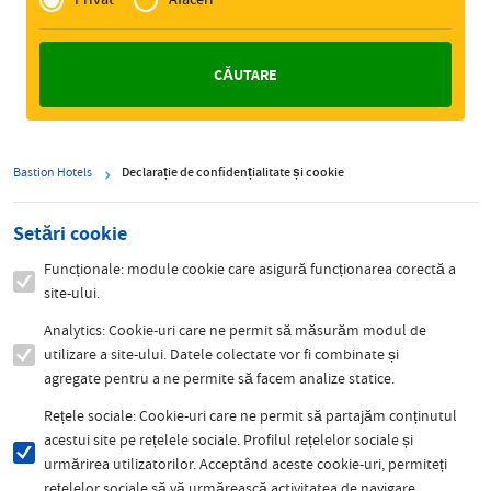
Zakelijk
Bastion Hotels
Declarație de confidențialitate și cookie
Setări cookie
Funcționale: module cookie care asigură funcționarea corectă a
site-ului.
Analytics: Cookie-uri care ne permit să măsurăm modul de
utilizare a site-ului. Datele colectate vor fi combinate și
agregate pentru a ne permite să facem analize statice.
Rețele sociale: Cookie-uri care ne permit să partajăm conținutul
acestui site pe rețelele sociale. Profilul rețelelor sociale și
urmărirea utilizatorilor. Acceptând aceste cookie-uri, permiteți
rețelelor sociale să vă urmărească activitatea de navigare.