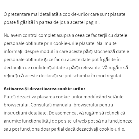
O prezentare mai detaliată a cookie-urilor care sunt plasate
poate fi găsită în partea de jos a acestei pagini.
Nu avem control complet asupra a ceea ce fac terții cu datele
personale obținute prin cookie-urile plasate. Mai multe
informații despre modul în care aceste părți stochează datele
personale obținute și ce fac cu aceste date pot fi găsite în
declarația de confidențialitate a părții relevante. Vă rugăm să
rețineți că aceste declarații se pot schimba în mod regulat.
Activarea și dezactivarea cookie-urilor
Puteți dezactiva plasarea cookie-urilor modificând setările
browserului. Consultați manualul browserului pentru
instrucțiuni detaliate. De asemenea, vă rugăm să rețineți că
anumite funcționalități de pe site-ul web pot să nu funcționeze
sau pot funcționa doar parțial dacă dezactivați cookie-urile.