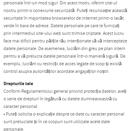
personale într-un mod sigur. Din acest motiv, oferim site-ul
nostru printr-o conexiune securizată. Puteți recunoaște această
securitate în majoritatea browserelor de internet printr-o lacăt
verde în bara de adrese. Datele personale pe care le furnizați
prin intermediul site-ului web sunt trimise criptate. Acest lucru
face mai dificil pentru părțile rău intenționate să vă intercepteze
datele personale. De asemenea, lucrăm din greu pe plan intern
pentru a vă prelucra datele personale într-o manieră sigură. De
exemplu, lucrăm cu restricții de acces legate de scop și există
control asupra autorităților acordate angajaților noștri.
Drepturile tale
Conform Regulamentului general privind protecția datelor, aveți
o serie de drepturi în legătură cu datele dumneavoastră cu
caracter personal:
• Puteți solicita o explicație despre ce date cu caracter personal
sunt prelucrate și în ce scopuri sunt utilizate acele date
personale.