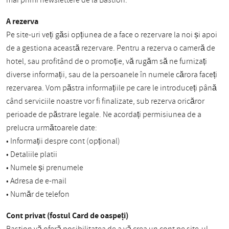
mai primi newslettere de la Bastion.
A rezerva
Pe site-uri veți găsi opțiunea de a face o rezervare la noi și apoi
de a gestiona această rezervare. Pentru a rezerva o cameră de
hotel, sau profitând de o promoție, vă rugăm să ne furnizați
diverse informații, sau de la persoanele în numele cărora faceți
rezervarea. Vom păstra informațiile pe care le introduceți până
când serviciile noastre vor fi finalizate, sub rezerva oricăror
perioade de păstrare legale. Ne acordați permisiunea de a
prelucra următoarele date:
• Informații despre cont (opțional)
• Detaliile platii
• Numele și prenumele
• Adresa de e-mail
• Număr de telefon
Cont privat (fostul Card de oaspeți)