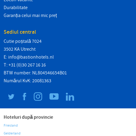
Durabilitate
Garanția celui mai mic preț
Sediul central
Cutie poștală 7024
3502 KA Utrecht
E:
info@bastionhotels.nl
T: +31 (0)30 267 16 16
BTW number: NL804546654B01
Numărul KvK: 20081363
Hoteluri după provincie
Friesland
Gelderland