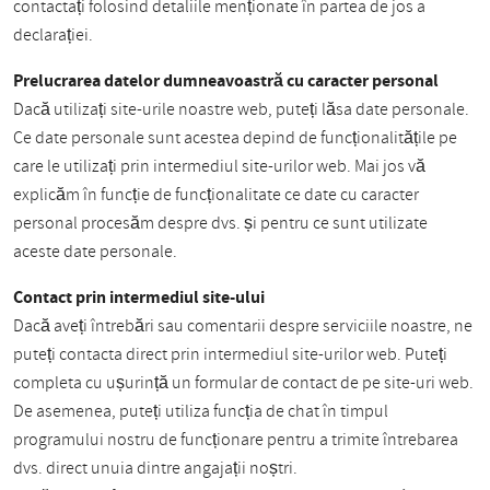
contactați folosind detaliile menționate în partea de jos a
declarației.
Prelucrarea datelor dumneavoastră cu caracter personal
Dacă utilizați site-urile noastre web, puteți lăsa date personale.
Ce date personale sunt acestea depind de funcționalitățile pe
care le utilizați prin intermediul site-urilor web. Mai jos vă
explicăm în funcție de funcționalitate ce date cu caracter
personal procesăm despre dvs. și pentru ce sunt utilizate
aceste date personale.
Contact prin intermediul site-ului
Dacă aveți întrebări sau comentarii despre serviciile noastre, ne
puteți contacta direct prin intermediul site-urilor web. Puteți
completa cu ușurință un formular de contact de pe site-uri web.
De asemenea, puteți utiliza funcția de chat în timpul
programului nostru de funcționare pentru a trimite întrebarea
dvs. direct unuia dintre angajații noștri.