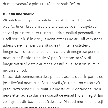
dumneavoastră a primit un răspuns satisfăcător.
Buletin informativ
Vă puteți înscrie pentru buletinul nostru lunar de pe site-uri
web. Vă ținem la curent cu ofertele exclusive și mesajele de
servicii prin newsletter-ul nostru prin e-mailuri personalizate.
Dacă doriți să vă înscrieți la newsletter-ul nostru, vă vom stoca
adresa de e-mail pentru a vă putea trimite newsletter-ul.
Înregistrăm, de asemenea, ora la care v-ați înregistrat pentru
newsletter. Bastion trebuie să poată demonstra că v-ați
înregistrat și că datele dumneavoastră nu au fost obținute în
niciun alt mod.
Ne acordați permisiunea de a prelucra aceste date. În partea de
jos a fiecărui newsletter Bastion veți găsi un buton cu care vă
puteți dezabona cu ușurință. De îndată ce vă dezabonați de la
newsletter, adresa dumneavoastră de e-mail și ora înregistrării
vor fi șterse din baza noastră de date. Din acel moment, nu veți