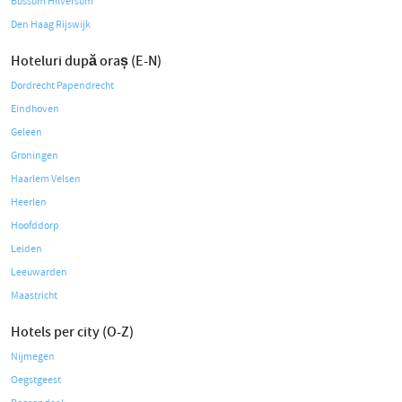
Bussum Hilversum
Den Haag Rijswijk
Hoteluri după oraș (E-N)
Dordrecht Papendrecht
Eindhoven
Geleen
Groningen
Haarlem Velsen
Heerlen
Hoofddorp
Leiden
Leeuwarden
Maastricht
Hotels per city (O-Z)
Nijmegen
Oegstgeest