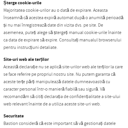
Șterge cookie-urile
Majoritatea cookie-urilor au o dată de expirare. Aceasta
înseamnă că acestea expiră automat după o anumită perioadă
și nu mai înregistrează date din vizita dvs. pe site. De
asemenea, puteți alege să ștergeți manual cookie-urile înainte
ca data de expirare să expire. Consultați manualul browserului
pentru instrucțiuni detaliate.
Site-uri web ale terților
Această declarație nu se aplică site-urilor web ale terților la care
se face referire pe propriul nostru site. Nu putem garanta că
aceste terțe părți manipulează datele dumneavoastră cu
caracter personal într-o manieră fiabilă sau sigură. Vă
recomandăm să citiți declarația de confidențialitate a site-ului
web relevant înainte de a utiliza aceste site-uri web.
Securitate
Bastion consideră că este important să vă gestionați datele