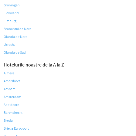
Groningen
Flevoland
Limburg
Brabantul de Nord
Olanda de Nord
Utrecht
Olanda de Sud
Hotelurile noastre de la A la Z
Almere
Amersfoort
Arnhem
Amsterdam
Apeldoorn
Barendrecht
Breda
Brielle Europoort