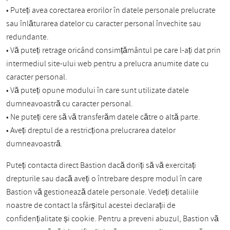
• Puteți avea corectarea erorilor în datele personale prelucrate
sau înlăturarea datelor cu caracter personal învechite sau
redundante.
• Vă puteți retrage oricând consimțământul pe care l-ați dat prin
intermediul site-ului web pentru a prelucra anumite date cu
caracter personal.
• Vă puteți opune modului în care sunt utilizate datele
dumneavoastră cu caracter personal.
• Ne puteți cere să vă transferăm datele către o altă parte.
• Aveți dreptul de a restricționa prelucrarea datelor
dumneavoastră.
Puteți contacta direct Bastion dacă doriți să vă exercitați
drepturile sau dacă aveți o întrebare despre modul în care
Bastion vă gestionează datele personale. Vedeți detaliile
noastre de contact la sfârșitul acestei declarații de
confidențialitate și cookie. Pentru a preveni abuzul, Bastion vă