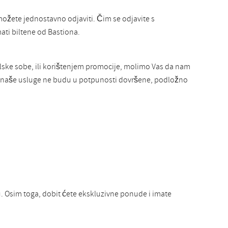
žete jednostavno odjaviti. Čim se odjavite s
mati biltene od Bastiona.
elske sobe, ili korištenjem promocije, molimo Vas da nam
ok naše usluge ne budu u potpunosti dovršene, podložno
. Osim toga, dobit ćete ekskluzivne ponude i imate