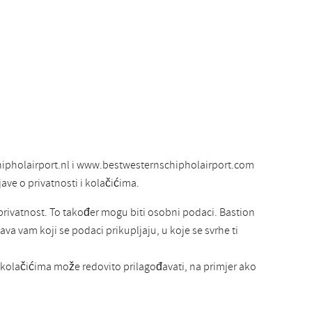
hipholairport.nl i www.bestwesternschipholairport.com
jave o privatnosti i kolačićima.
 privatnost. To također mogu biti osobni podaci. Bastion
va vam koji se podaci prikupljaju, u koje se svrhe ti
 i kolačićima može redovito prilagođavati, na primjer ako