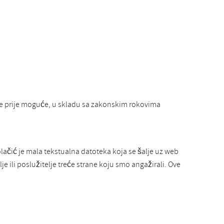
je prije moguće, u skladu sa zakonskim rokovima
olačić je mala tekstualna datoteka koja se šalje uz web
e ili poslužitelje treće strane koju smo angažirali. Ove