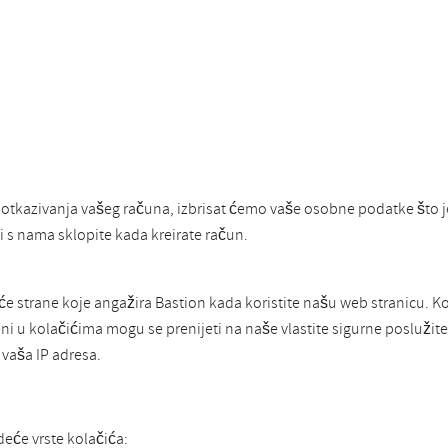
 otkazivanja vašeg računa, izbrisat ćemo vaše osobne podatke što 
 s nama sklopite kada kreirate račun.
eće strane koje angažira Bastion kada koristite našu web stranicu. K
 u kolačićima mogu se prenijeti na naše vlastite sigurne poslužitelj
 vaša IP adresa.
deće vrste kolačića: