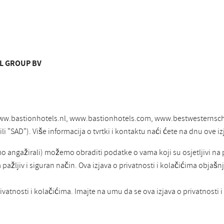
EL GROUP BV
ce www.bastionhotels.nl, www.bastionhotels.com, www.bestwesternsc
i "SAD"). Više informacija o tvrtki i kontaktu naći ćete na dnu ove iz
smo angažirali) možemo obraditi podatke o vama koji su osjetljivi na
žljiv i siguran način. Ova izjava o privatnosti i kolačićima objašnja
ivatnosti i kolačićima. Imajte na umu da se ova izjava o privatnosti