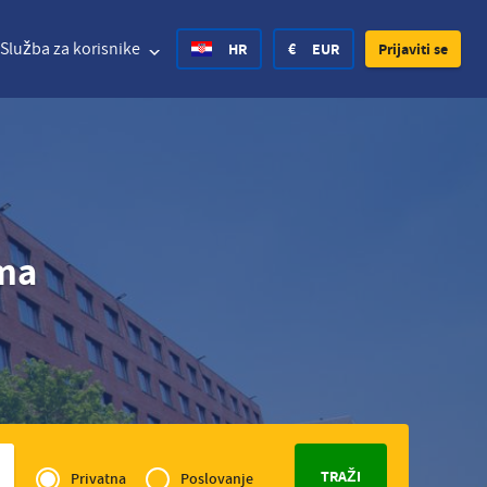
Služba za korisnike
HR
€
EUR
Prijaviti se
d States Dollar
Deutsch
£
British Pound
ima
d States Dollar
Deutsch
£
British Pound
sh Krone
Español
Rs.
India Rupee
ay Krone
Hrvatski
zł
Poland Zloty
en Krona
Finnish
CHF
Switzerland Franc
Privé
Czech
of
Privatna
Poslovanje