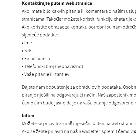
Kontaktirajte putem web stranice
Ako imate bilo kakvih pitanja ili komentara o našim usl
stranicama. Također možete koristiti funkciju chata tij
Ako koristite obrazac za kontakt, potrebni su nam određ
sljedeće podatke:
• Ime
• Seks
• Email adresa
• Telefonski broj (neobavezno)
• Vaše pitanje ili zahtjev
Dajete nam dopuštenje za obradu ovih podataka. Osobni
pitanje riješili na odgovarajući način. Naš zaposlenik mo
ćemo čim bude jasno da je na vaše pitanje odgovoreno n
bilten
Možete se prijaviti za naš mjesečni bilten na web stra
Ako se želite prijaviti na naš newsletter, spremit ćemo v