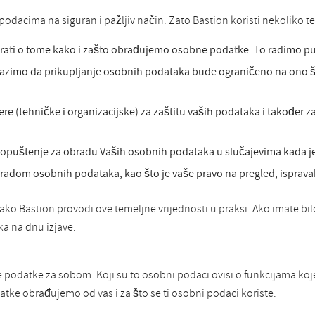
odacima na siguran i pažljiv način. Zato Bastion koristi nekoliko te
irati o tome kako i zašto obrađujemo osobne podatke. To radimo put
azimo da prikupljanje osobnih podataka bude ograničeno na ono što
(tehničke i organizacijske) za zaštitu vaših podataka i također z
opuštenje za obradu Vaših osobnih podataka u slučajevima kada je
bradom osobnih podataka, kao što je vaše pravo na pregled, ispravak
kako Bastion provodi ove temeljne vrijednosti u praksi. Ako imate bilo
a na dnu izjave.
e podatke za sobom. Koji su to osobni podaci ovisi o funkcijama ko
ke obrađujemo od vas i za što se ti osobni podaci koriste.