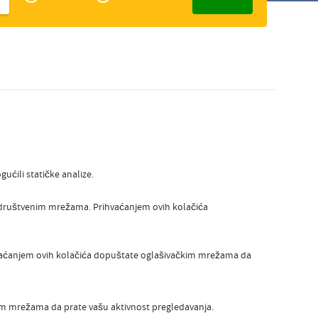
Zakelijk
Slovak
ućili statičke analize.
a društvenim mrežama. Prihvaćanjem ovih kolačića
hvaćanjem ovih kolačića dopuštate oglašivačkim mrežama da
gim mrežama da prate vašu aktivnost pregledavanja.