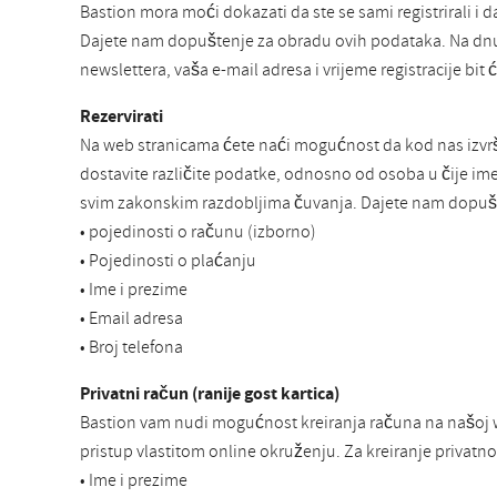
Bastion mora moći dokazati da ste se sami registrirali i d
Dajete nam dopuštenje za obradu ovih podataka. Na dnu
newslettera, vaša e-mail adresa i vrijeme registracije bi
Rezervirati
Na web stranicama ćete naći mogućnost da kod nas izvrši
dostavite različite podatke, odnosno od osoba u čije i
svim zakonskim razdobljima čuvanja. Dajete nam dopušt
• pojedinosti o računu (izborno)
• Pojedinosti o plaćanju
• Ime i prezime
• Email adresa
• Broj telefona
Privatni račun (ranije gost kartica)
Bastion vam nudi mogućnost kreiranja računa na našoj we
pristup vlastitom online okruženju. Za kreiranje privatn
• Ime i prezime