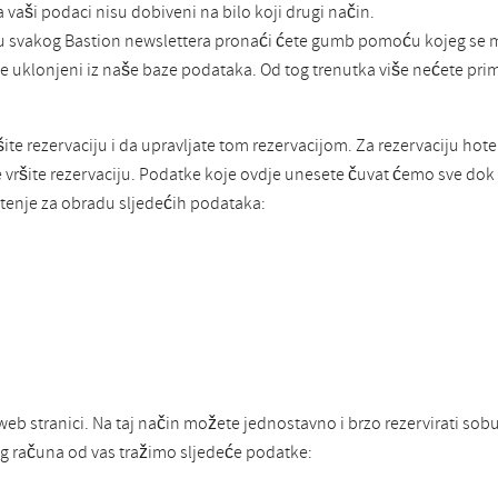
a vaši podaci nisu dobiveni na bilo koji drugi način.
 svakog Bastion newslettera pronaći ćete gumb pomoću kojeg se mo
t će uklonjeni iz naše baze podataka. Od tog trenutka više nećete pri
te rezervaciju i da upravljate tom rezervacijom. Za rezervaciju hot
me vršite rezervaciju. Podatke koje ovdje unesete čuvat ćemo sve d
enje za obradu sljedećih podataka:
b stranici. Na taj način možete jednostavno i brzo rezervirati sobu
og računa od vas tražimo sljedeće podatke: