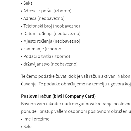
• Seks
• Adresa e-pošte (izborno)
• Adresa (neobavezno)
• Telefonski broj (neobavezno)
• Datum rođenja (neobavezno)
• Mjesto rođenja (neobavezno)
• zanimanje (izborno)
• Podaci o tvrtki (izborno)
• državljanstvo (neobavezno)
Te ćemo podatke čuvati dok je vaš račun aktivan. Nakon
čuvanja. Te podatke obrađujemo na temelju ugovora koji
Poslovni račun (bivši Company Card)
Bastion vam također nudi mogućnost kreiranja poslovnog r
ponude i pristup vašem osobnom poslovnom okruženju. 
• Ime i prezime
• Seks