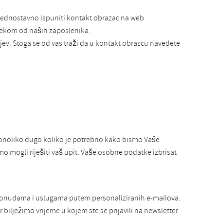
 jednostavno ispuniti kontakt obrazac na web
 nekom od naših zaposlenika.
ev. Stoga se od vas traži da u kontakt obrascu navedete
onoliko dugo koliko je potrebno kako bismo Vaše
mo mogli riješiti vaš upit. Vaše osobne podatke izbrisat
 ponudama i uslugama putem personaliziranih e-mailova.
bilježimo vrijeme u kojem ste se prijavili na newsletter.