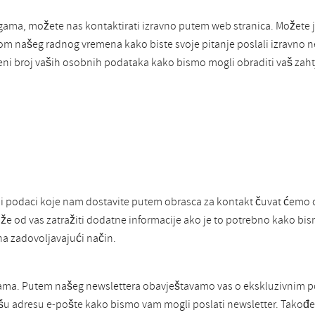
ugama, možete nas kontaktirati izravno putem web stranica. Možete
ekom našeg radnog vremena kako biste svoje pitanje poslali izravno
eni broj vaših osobnih podataka kako bismo mogli obraditi vaš zahtj
 podaci koje nam dostavite putem obrasca za kontakt čuvat ćemo 
že od vas zatražiti dodatne informacije ako je to potrebno kako bis
a zadovoljavajući način.
nicama. Putem našeg newslettera obavještavamo vas o ekskluzivnim
ašu adresu e-pošte kako bismo vam mogli poslati newsletter. Također 