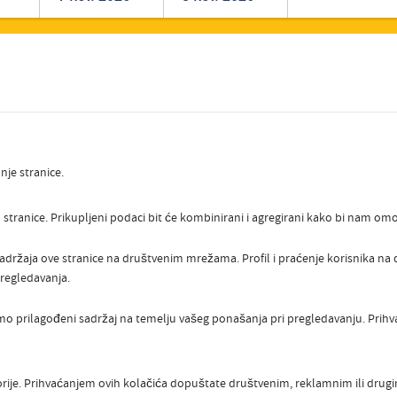
Romanian
Turkish
nje stranice.
stranice. Prikupljeni podaci bit će kombinirani i agregirani kako bi nam omog
sadržaja ove stranice na društvenim mrežama. Profil i praćenje korisnika n
regledavanja.
o prilagođeni sadržaj na temelju vašeg ponašanja pri pregledavanju. Pri
orije. Prihvaćanjem ovih kolačića dopuštate društvenim, reklamnim ili dru