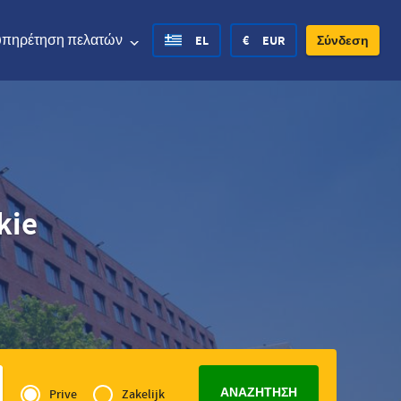
υπηρέτηση πελατών
EL
€
EUR
Σύνδεση
ed States Dollar
Deutsch
£
British Pound
kie
ed States Dollar
Deutsch
£
British Pound
sh Krone
Español
Rs.
India Rupee
way Krone
Hrvatski
zł
Poland Zloty
den Krona
Finnish
CHF
Switzerland Franc
Privé
Czech
of
Prive
Zakelijk