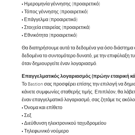
• Ημερομηνία γέννησης (προαιρετικό)
• Τόπος γέννησης (προαιρετικό)
• Επάγγελμα (προαιρετικό)
• Στοιχεία εταιρείας (προαιρετικά)
• Εθνικότητα (προαιρετικό)
Θα διατηρήσουμε αυτά τα δεδομένα για όσο διάστημα
δεδομένα το συντομότερο δυνατό, με την επιφύλαξη 
όταν δημιουργείτε έναν λογαριασμό.
Επαγγελματικός λογαριασμός (πρώην εταιρική κ
Το Bastion σας προσφέρει επίσης την επιλογή να δημι
κάνετε συμφωνίες σταθερής τιμής. Επιπλέον, θα λάβ
έναν επαγγελματικό λογαριασμό, σας ζητάμε τις ακόλ
• Όνομα και επίθετο
• Σεξ
• Διεύθυνση ηλεκτρονικού ταχυδρομείου
• Τηλεφωνικό νούμερο