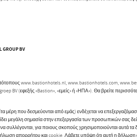
 GROUP BV
τότοπους www.bastionhotels.nl, www.bastionhotels.com, www.best
groep BV (εφεξής «Bastion», «εμείς» ή «ΗΠΑ»). Θα βρείτε περισσό
τρίτα μέρη που δεσμεύονται από εμάς) ενδέχεται να επεξεργαζόμα
δίδει μεγάλη σημασία στην επεξεργασία των προσωπικών σας δε
να συλλέγονται, για ποιους σκοπούς χρησιμοποιούνται αυτά τα δ
 δήλωση απορρήτου και cookie. Λάβετε υπόψη ότι αυτή η δήλωση