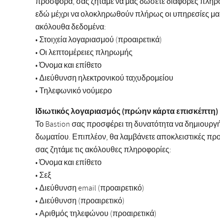
προσφορά, σας ζητάμε να μας δώσετε διάφορες πληρο
εδώ μέχρι να ολοκληρωθούν πλήρως οι υπηρεσίες μας
ακόλουθα δεδομένα:
• Στοιχεία λογαριασμού (προαιρετικά)
• Οι λεπτομέρειες πληρωμής
• Όνομα και επίθετο
• Διεύθυνση ηλεκτρονικού ταχυδρομείου
• Τηλεφωνικό νούμερο
Ιδιωτικός λογαριασμός (πρώην κάρτα επισκέπτη)
Το Bastion σας προσφέρει τη δυνατότητα να δημιουργή
δωματίου. Επιπλέον, θα λαμβάνετε αποκλειστικές προ
σας ζητάμε τις ακόλουθες πληροφορίες:
• Όνομα και επίθετο
• Σεξ
• Διεύθυνση email (προαιρετικό)
• Διεύθυνση (προαιρετικό)
• Αριθμός τηλεφώνου (προαιρετικά)