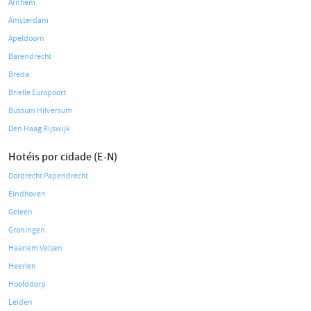
Arnhem
Amsterdam
Apeldoorn
Barendrecht
Breda
Brielle Europoort
Bussum Hilversum
Den Haag Rijswijk
Hotéis por cidade (E-N)
Dordrecht Papendrecht
Eindhoven
Geleen
Groningen
Haarlem Velsen
Heerlen
Hoofddorp
Leiden