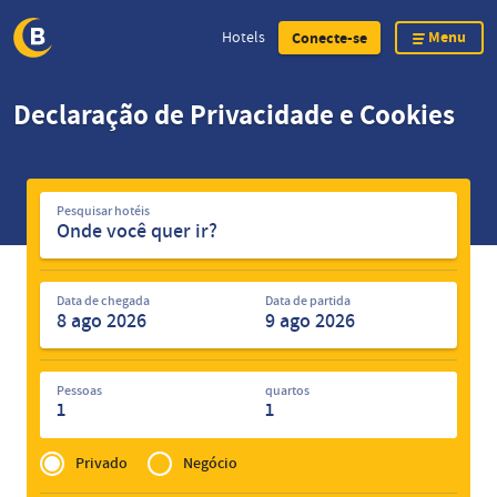
Menu
Hotels
Conecte-se
Skip
Declaração de Privacidade e Cookies
to
main
content
Pesquisar
Pesquisar hotéis
hotéis
Data de chegada
Data de partida
Pessoas
quartos
1
1
Privé
of
Privado
Negócio
Zakelijk