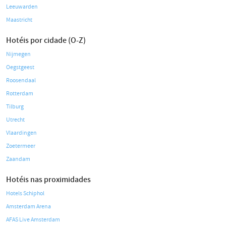
Leeuwarden
Maastricht
Hotéis por cidade (O-Z)
Nijmegen
Oegstgeest
Roosendaal
Rotterdam
Tilburg
Utrecht
Vlaardingen
Zoetermeer
Zaandam
Hotéis nas proximidades
Hotels Schiphol
Amsterdam Arena
AFAS Live Amsterdam