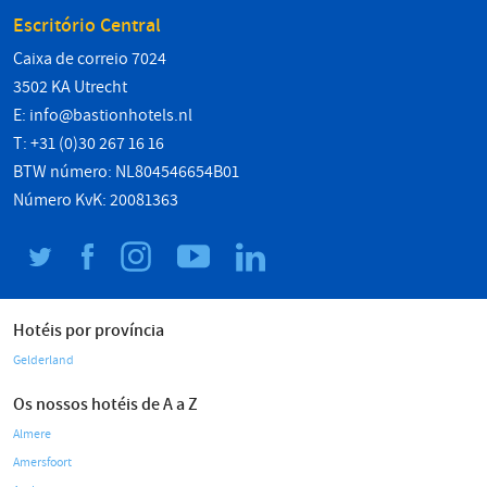
Escritório Central
Caixa de correio 7024
3502 KA Utrecht
E:
info@bastionhotels.nl
T: +31 (0)30 267 16 16
BTW número: NL804546654B01
Número KvK: 20081363
Hotéis por província
Gelderland
Os nossos hotéis de A a Z
Almere
Amersfoort