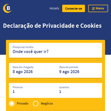
Menu
Hotels
Conecte-se
Skip
Declaração de Privacidade e Cookies
to
main
content
Pesquisar
Pesquisar hotéis
hotéis
Data de chegada
Data de partida
Pessoas
quartos
1
1
Privé
of
Privado
Negócio
Zakelijk