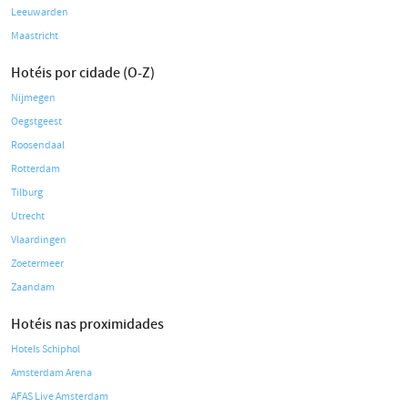
Leeuwarden
Maastricht
Hotéis por cidade (O-Z)
Nijmegen
Oegstgeest
Roosendaal
Rotterdam
Tilburg
Utrecht
Vlaardingen
Zoetermeer
Zaandam
Hotéis nas proximidades
Hotels Schiphol
Amsterdam Arena
AFAS Live Amsterdam