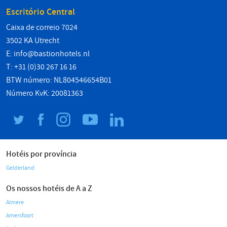
Escritório Central
Caixa de correio 7024
3502 KA Utrecht
E:
info@bastionhotels.nl
T: +31 (0)30 267 16 16
BTW número: NL804546654B01
Número KvK: 20081363
Hotéis por província
Gelderland
Os nossos hotéis de A a Z
Almere
Amersfoort