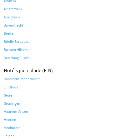
Arnhem
Amsterdam
Apeldoorn
Barendrecht
Breda
Brielle Europoort
Bussum Hilversum
Den Haag Rijswijk
Hotéis por cidade (E-N)
Dordrecht Papendrecht
Eindhoven
Geleen
Groningen
Haarlem Velsen
Heerlen
Hoofddorp
Leiden