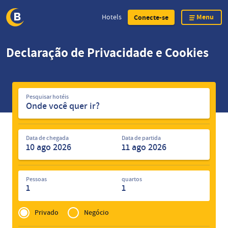
Menu
Hotels
Conecte-se
Skip
Declaração de Privacidade e Cookies
to
main
content
Pesquisar
Pesquisar hotéis
hotéis
Data de chegada
Data de partida
Pessoas
quartos
1
1
Privé
of
Privado
Negócio
Zakelijk