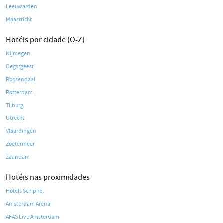
Leeuwarden
Maastricht
Hotéis por cidade (O-Z)
Nijmegen
Oegstgeest
Roosendaal
Rotterdam
Tilburg
Utrecht
Vlaardingen
Zoetermeer
Zaandam
Hotéis nas proximidades
Hotels Schiphol
Amsterdam Arena
AFAS Live Amsterdam