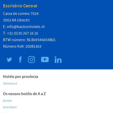
Escritório Central
Caixa de correio 7024
3502 KA Utrecht
E:
info@bastionhotels.nl
T: +31 (0)30 267 16 16
BTW número: NL804546654B01
Número KvK: 20081363
Hotéis por província
Gelderland
Os nossos hotéis de A a Z
Almere
Amersfoort