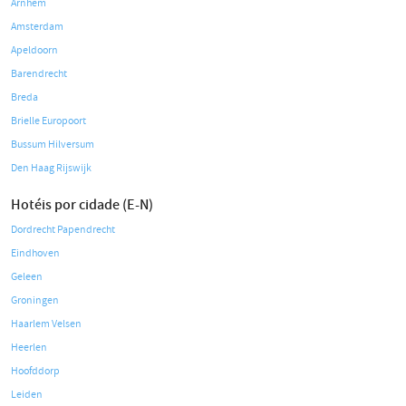
Arnhem
Amsterdam
Apeldoorn
Barendrecht
Breda
Brielle Europoort
Bussum Hilversum
Den Haag Rijswijk
Hotéis por cidade (E-N)
Dordrecht Papendrecht
Eindhoven
Geleen
Groningen
Haarlem Velsen
Heerlen
Hoofddorp
Leiden