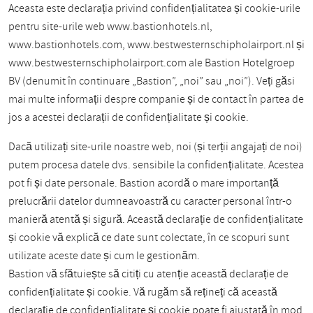
Aceasta este declarația privind confidențialitatea și cookie-urile
pentru site-urile web www.bastionhotels.nl,
www.bastionhotels.com, www.bestwesternschipholairport.nl și
www.bestwesternschipholairport.com ale Bastion Hotelgroep
BV (denumit în continuare „Bastion”, „noi” sau „noi”). Veți găsi
mai multe informații despre companie și de contact în partea de
jos a acestei declarații de confidențialitate și cookie.
Dacă utilizați site-urile noastre web, noi (și terții angajați de noi)
putem procesa datele dvs. sensibile la confidențialitate. Acestea
pot fi și date personale. Bastion acordă o mare importanță
prelucrării datelor dumneavoastră cu caracter personal într-o
manieră atentă și sigură. Această declarație de confidențialitate
și cookie vă explică ce date sunt colectate, în ce scopuri sunt
utilizate aceste date și cum le gestionăm.
Bastion vă sfătuiește să citiți cu atenție această declarație de
confidențialitate și cookie. Vă rugăm să rețineți că această
declarație de confidențialitate și cookie poate fi ajustată în mod