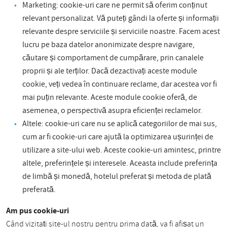
Marketing: cookie-uri care ne permit să oferim conținut
relevant personalizat. Vă puteți gândi la oferte și informații
relevante despre serviciile și serviciile noastre. Facem acest
lucru pe baza datelor anonimizate despre navigare,
căutare și comportament de cumpărare, prin canalele
proprii și ale terților. Dacă dezactivați aceste module
cookie, veți vedea în continuare reclame, dar acestea vor fi
mai puțin relevante. Aceste module cookie oferă, de
asemenea, o perspectivă asupra eficienței reclamelor.
Altele: cookie-uri care nu se aplică categoriilor de mai sus,
cum ar fi cookie-uri care ajută la optimizarea ușurinței de
utilizare a site-ului web. Aceste cookie-uri amintesc, printre
altele, preferințele și interesele. Aceasta include preferința
de limbă și monedă, hotelul preferat și metoda de plată
preferată.
Am pus cookie-uri
Când vizitați site-ul nostru pentru prima dată, va fi afișat un