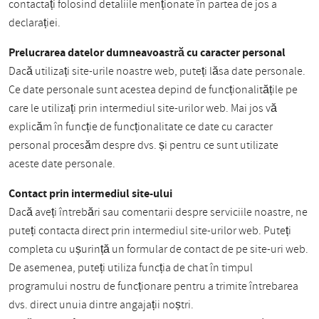
contactați folosind detaliile menționate în partea de jos a
declarației.
Prelucrarea datelor dumneavoastră cu caracter personal
Dacă utilizați site-urile noastre web, puteți lăsa date personale.
Ce date personale sunt acestea depind de funcționalitățile pe
care le utilizați prin intermediul site-urilor web. Mai jos vă
explicăm în funcție de funcționalitate ce date cu caracter
personal procesăm despre dvs. și pentru ce sunt utilizate
aceste date personale.
Contact prin intermediul site-ului
Dacă aveți întrebări sau comentarii despre serviciile noastre, ne
puteți contacta direct prin intermediul site-urilor web. Puteți
completa cu ușurință un formular de contact de pe site-uri web.
De asemenea, puteți utiliza funcția de chat în timpul
programului nostru de funcționare pentru a trimite întrebarea
dvs. direct unuia dintre angajații noștri.