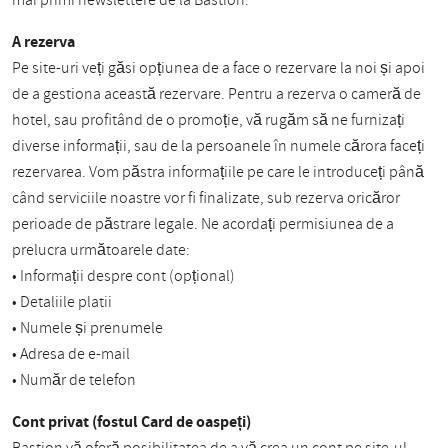
mai primi newslettere de la Bastion.
A rezerva
Pe site-uri veți găsi opțiunea de a face o rezervare la noi și apoi
de a gestiona această rezervare. Pentru a rezerva o cameră de
hotel, sau profitând de o promoție, vă rugăm să ne furnizați
diverse informații, sau de la persoanele în numele cărora faceți
rezervarea. Vom păstra informațiile pe care le introduceți până
când serviciile noastre vor fi finalizate, sub rezerva oricăror
perioade de păstrare legale. Ne acordați permisiunea de a
prelucra următoarele date:
• Informații despre cont (opțional)
• Detaliile platii
• Numele și prenumele
• Adresa de e-mail
• Număr de telefon
Cont privat (fostul Card de oaspeți)