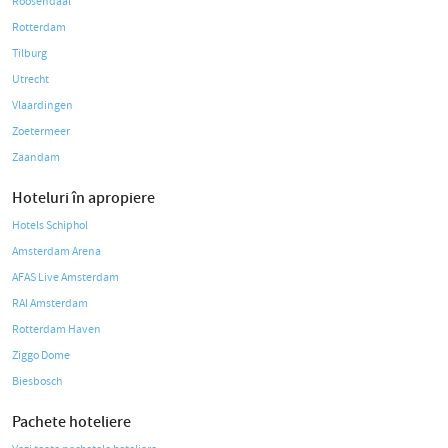
Roosendaal
Rotterdam
Tilburg
Utrecht
Vlaardingen
Zoetermeer
Zaandam
Hoteluri în apropiere
Hotels Schiphol
Amsterdam Arena
AFAS Live Amsterdam
RAI Amsterdam
Rotterdam Haven
Ziggo Dome
Biesbosch
Pachete hoteliere