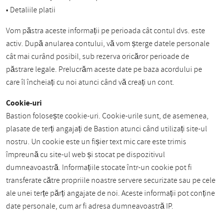
• Detaliile platii
Vom păstra aceste informații pe perioada cât contul dvs. este
activ. După anularea contului, vă vom șterge datele personale
cât mai curând posibil, sub rezerva oricăror perioade de
păstrare legale. Prelucrăm aceste date pe baza acordului pe
care îl încheiați cu noi atunci când vă creați un cont.
Cookie-uri
Bastion folosește cookie-uri. Cookie-urile sunt, de asemenea,
plasate de terți angajați de Bastion atunci când utilizați site-ul
nostru. Un cookie este un fișier text mic care este trimis
împreună cu site-ul web și stocat pe dispozitivul
dumneavoastră. Informațiile stocate într-un cookie pot fi
transferate către propriile noastre servere securizate sau pe cele
ale unei terțe părți angajate de noi. Aceste informații pot conține
date personale, cum ar fi adresa dumneavoastră IP.