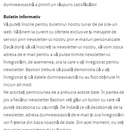
dumneavoastră a primit un răspuns satisfăcător.
Buletin informativ
Vă puteți înscrie pentru buletinul nostru lunar de pe site-uri
web. Vă ținem la curent cu ofertele exclusive și mesajele de
servicii prin newsletter-ul nostru prin e-mailuri personalizate.
Dacă doriți să vă înscrieți la newsletter-ul nostru, vă vom stoca
adresa de e-mail pentru a vă putea trimite newsletter-ul.
Înregistrăm, de asemenea, ora la care v-ați înregistrat pentru
newsletter. Bastion trebuie să poată demonstra că v-ați
înregistrat și că datele dumneavoastră nu au fost obținute în
niciun alt mod.
Ne acordați permisiunea de a prelucra aceste date. În partea de
jos a fiecărui newsletter Bastion veți găsi un buton cu care vă
puteți dezabona cu ușurință. De îndată ce vă dezabonați de la
newsletter, adresa dumneavoastră de e-mail și ora înregistrării
vor fi șterse din baza noastră de date. Din acel moment, nu veți