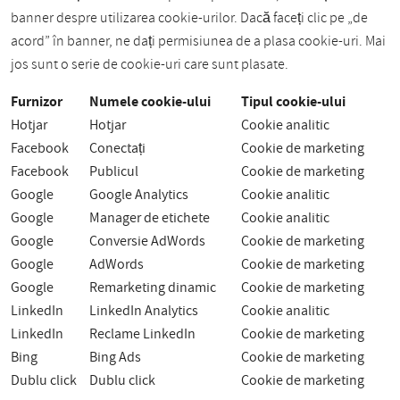
banner despre utilizarea cookie-urilor. Dacă faceți clic pe „de
acord” în banner, ne dați permisiunea de a plasa cookie-uri. Mai
jos sunt o serie de cookie-uri care sunt plasate.
Furnizor
Numele cookie-ului
Tipul cookie-ului
Hotjar
Hotjar
Cookie analitic
Facebook
Conectați
Cookie de marketing
Facebook
Publicul
Cookie de marketing
Google
Google Analytics
Cookie analitic
Google
Manager de etichete
Cookie analitic
Google
Conversie AdWords
Cookie de marketing
Google
AdWords
Cookie de marketing
Google
Remarketing dinamic
Cookie de marketing
LinkedIn
LinkedIn Analytics
Cookie analitic
LinkedIn
Reclame LinkedIn
Cookie de marketing
Bing
Bing Ads
Cookie de marketing
Dublu click
Dublu click
Cookie de marketing