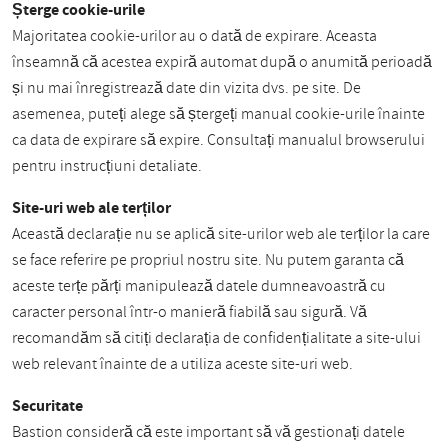
Șterge cookie-urile
Majoritatea cookie-urilor au o dată de expirare. Aceasta
înseamnă că acestea expiră automat după o anumită perioadă
și nu mai înregistrează date din vizita dvs. pe site. De
asemenea, puteți alege să ștergeți manual cookie-urile înainte
ca data de expirare să expire. Consultați manualul browserului
pentru instrucțiuni detaliate.
Site-uri web ale terților
Această declarație nu se aplică site-urilor web ale terților la care
se face referire pe propriul nostru site. Nu putem garanta că
aceste terțe părți manipulează datele dumneavoastră cu
caracter personal într-o manieră fiabilă sau sigură. Vă
recomandăm să citiți declarația de confidențialitate a site-ului
web relevant înainte de a utiliza aceste site-uri web.
Securitate
Bastion consideră că este important să vă gestionați datele