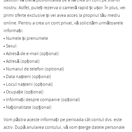
Bastion vă oferă posibilitatea de a vă crea un cont pe site-ul
nostru. Astfel, puteți rezerva o cameră rapid și ușor. În plus, vei
primi oferte exclusive și vei avea acces la propriul tău mediu
online. Pentru a crea un cont privat, vă solicităm următoarele
informații:
• Numele și prenumele
• Sexul
• Adresă de e-mail (opțional)
• Adresă (opțional)
• Numarul de telefon (optional)
• Data nașterii (opțional)
• Locul nașterii (opțional)
• Ocupație (opțional)
• Informații despre companie (opțional)
• Naţionalitate (opţional)
Vom păstra aceste informații pe perioada cât contul dvs. este
activ. După anularea contului, vă vom șterge datele personale