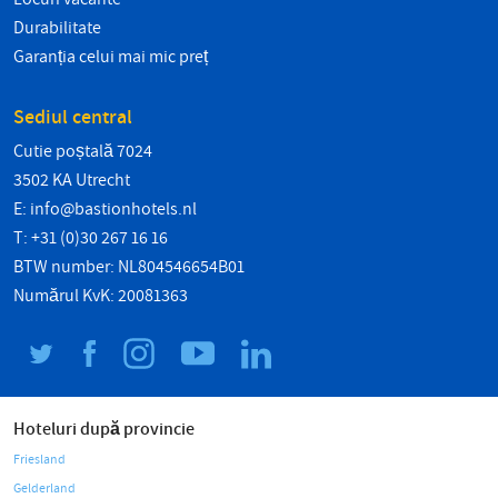
Durabilitate
Garanția celui mai mic preț
Sediul central
Cutie poștală 7024
3502 KA Utrecht
E:
info@bastionhotels.nl
T: +31 (0)30 267 16 16
BTW number: NL804546654B01
Numărul KvK: 20081363
Hoteluri după provincie
Friesland
Gelderland