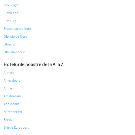
Groningen
Flevoland
Limburg
Brabantul de Nord
Olanda de Nord
Utrecht
Olanda de Sud
Hotelurile noastre de la A la Z
Almere
Amersfoort
Arnhem
Amsterdam
Apeldoorn
Barendrecht
Breda
Brielle Europoort