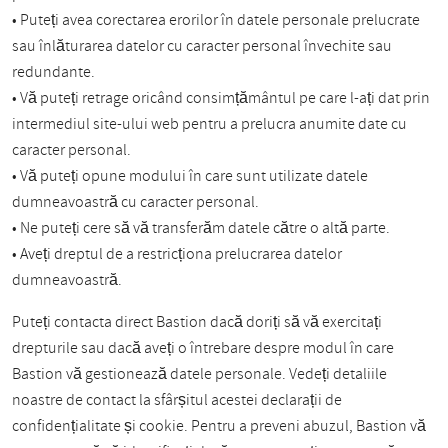
• Puteți avea corectarea erorilor în datele personale prelucrate
sau înlăturarea datelor cu caracter personal învechite sau
redundante.
• Vă puteți retrage oricând consimțământul pe care l-ați dat prin
intermediul site-ului web pentru a prelucra anumite date cu
caracter personal.
• Vă puteți opune modului în care sunt utilizate datele
dumneavoastră cu caracter personal.
• Ne puteți cere să vă transferăm datele către o altă parte.
• Aveți dreptul de a restricționa prelucrarea datelor
dumneavoastră.
Puteți contacta direct Bastion dacă doriți să vă exercitați
drepturile sau dacă aveți o întrebare despre modul în care
Bastion vă gestionează datele personale. Vedeți detaliile
noastre de contact la sfârșitul acestei declarații de
confidențialitate și cookie. Pentru a preveni abuzul, Bastion vă