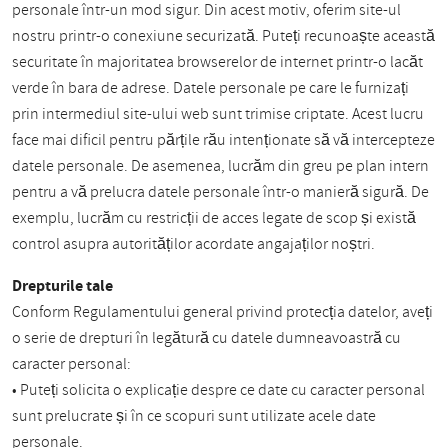
personale într-un mod sigur. Din acest motiv, oferim site-ul
nostru printr-o conexiune securizată. Puteți recunoaște această
securitate în majoritatea browserelor de internet printr-o lacăt
verde în bara de adrese. Datele personale pe care le furnizați
prin intermediul site-ului web sunt trimise criptate. Acest lucru
face mai dificil pentru părțile rău intenționate să vă intercepteze
datele personale. De asemenea, lucrăm din greu pe plan intern
pentru a vă prelucra datele personale într-o manieră sigură. De
exemplu, lucrăm cu restricții de acces legate de scop și există
control asupra autorităților acordate angajaților noștri.
Drepturile tale
Conform Regulamentului general privind protecția datelor, aveți
o serie de drepturi în legătură cu datele dumneavoastră cu
caracter personal:
• Puteți solicita o explicație despre ce date cu caracter personal
sunt prelucrate și în ce scopuri sunt utilizate acele date
personale.