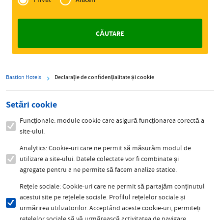
Zakelijk
Bastion Hotels
Declarație de confidențialitate și cookie
Setări cookie
Funcționale: module cookie care asigură funcționarea corectă a
site-ului.
Analytics: Cookie-uri care ne permit să măsurăm modul de
utilizare a site-ului. Datele colectate vor fi combinate și
agregate pentru a ne permite să facem analize statice.
Rețele sociale: Cookie-uri care ne permit să partajăm conținutul
acestui site pe rețelele sociale. Profilul rețelelor sociale și
urmărirea utilizatorilor. Acceptând aceste cookie-uri, permiteți
rețelelor sociale să vă urmărească activitatea de navigare.