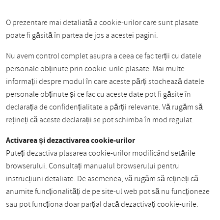
O prezentare mai detaliată a cookie-urilor care sunt plasate
poate fi găsită în partea de jos a acestei pagini.
Nu avem control complet asupra a ceea ce fac terții cu datele
personale obținute prin cookie-urile plasate. Mai multe
informații despre modul în care aceste părți stochează datele
personale obținute și ce fac cu aceste date pot fi găsite în
declarația de confidențialitate a părții relevante. Vă rugăm să
rețineți că aceste declarații se pot schimba în mod regulat.
Activarea și dezactivarea cookie-urilor
Puteți dezactiva plasarea cookie-urilor modificând setările
browserului. Consultați manualul browserului pentru
instrucțiuni detaliate. De asemenea, vă rugăm să rețineți că
anumite funcționalități de pe site-ul web pot să nu funcționeze
sau pot funcționa doar parțial dacă dezactivați cookie-urile.