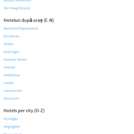
Bussum Hilversum
Den Haag Rijswijk
Hoteluri după oraș (E-N)
Dordrecht Papendrecht
Eindhoven
Geleen
Groningen
Haarlem Velsen
Heerlen
Hoofddorp
Leiden
Leeuwarden
Maastricht
Hotels per city (O-Z)
Nijmegen
Oegstgeest