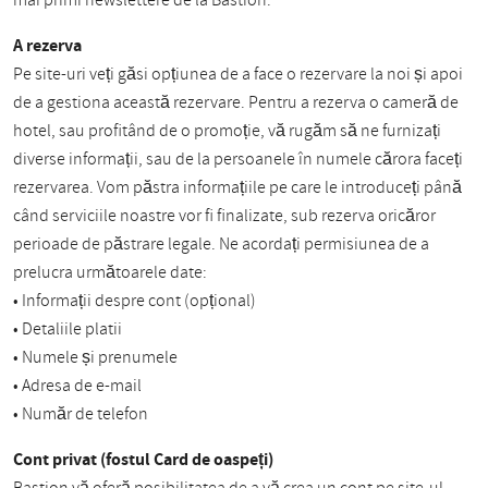
mai primi newslettere de la Bastion.
A rezerva
Pe site-uri veți găsi opțiunea de a face o rezervare la noi și apoi
de a gestiona această rezervare. Pentru a rezerva o cameră de
hotel, sau profitând de o promoție, vă rugăm să ne furnizați
diverse informații, sau de la persoanele în numele cărora faceți
rezervarea. Vom păstra informațiile pe care le introduceți până
când serviciile noastre vor fi finalizate, sub rezerva oricăror
perioade de păstrare legale. Ne acordați permisiunea de a
prelucra următoarele date:
• Informații despre cont (opțional)
• Detaliile platii
• Numele și prenumele
• Adresa de e-mail
• Număr de telefon
Cont privat (fostul Card de oaspeți)