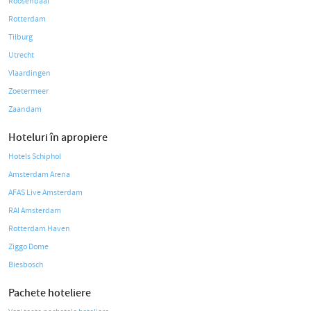
Roosendaal
Rotterdam
Tilburg
Utrecht
Vlaardingen
Zoetermeer
Zaandam
Hoteluri în apropiere
Hotels Schiphol
Amsterdam Arena
AFAS Live Amsterdam
RAI Amsterdam
Rotterdam Haven
Ziggo Dome
Biesbosch
Pachete hoteliere