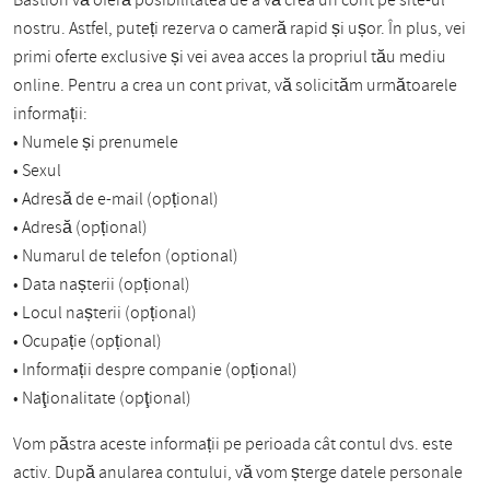
Bastion vă oferă posibilitatea de a vă crea un cont pe site-ul
nostru. Astfel, puteți rezerva o cameră rapid și ușor. În plus, vei
primi oferte exclusive și vei avea acces la propriul tău mediu
online. Pentru a crea un cont privat, vă solicităm următoarele
informații:
• Numele și prenumele
• Sexul
• Adresă de e-mail (opțional)
• Adresă (opțional)
• Numarul de telefon (optional)
• Data nașterii (opțional)
• Locul nașterii (opțional)
• Ocupație (opțional)
• Informații despre companie (opțional)
• Naţionalitate (opţional)
Vom păstra aceste informații pe perioada cât contul dvs. este
activ. După anularea contului, vă vom șterge datele personale