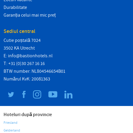
Durabilitate
Garanția celui mai mic preț
Sediul central
Cutie poștală 7024
3502 KA Utrecht
E:
info@bastionhotels.nl
T: +31 (0)30 267 16 16
BTW number: NL804546654B01
Numărul KvK: 20081363
Hoteluri după provincie
Friesland
Gelderland