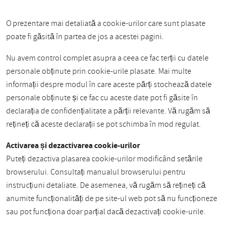
O prezentare mai detaliată a cookie-urilor care sunt plasate
poate fi găsită în partea de jos a acestei pagini.
Nu avem control complet asupra a ceea ce fac terții cu datele
personale obținute prin cookie-urile plasate. Mai multe
informații despre modul în care aceste părți stochează datele
personale obținute și ce fac cu aceste date pot fi găsite în
declarația de confidențialitate a părții relevante. Vă rugăm să
rețineți că aceste declarații se pot schimba în mod regulat.
Activarea și dezactivarea cookie-urilor
Puteți dezactiva plasarea cookie-urilor modificând setările
browserului. Consultați manualul browserului pentru
instrucțiuni detaliate. De asemenea, vă rugăm să rețineți că
anumite funcționalități de pe site-ul web pot să nu funcționeze
sau pot funcționa doar parțial dacă dezactivați cookie-urile.