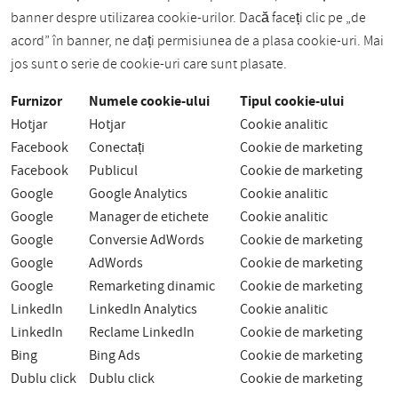
banner despre utilizarea cookie-urilor. Dacă faceți clic pe „de
acord” în banner, ne dați permisiunea de a plasa cookie-uri. Mai
jos sunt o serie de cookie-uri care sunt plasate.
Furnizor
Numele cookie-ului
Tipul cookie-ului
Hotjar
Hotjar
Cookie analitic
Facebook
Conectați
Cookie de marketing
Facebook
Publicul
Cookie de marketing
Google
Google Analytics
Cookie analitic
Google
Manager de etichete
Cookie analitic
Google
Conversie AdWords
Cookie de marketing
Google
AdWords
Cookie de marketing
Google
Remarketing dinamic
Cookie de marketing
LinkedIn
LinkedIn Analytics
Cookie analitic
LinkedIn
Reclame LinkedIn
Cookie de marketing
Bing
Bing Ads
Cookie de marketing
Dublu click
Dublu click
Cookie de marketing