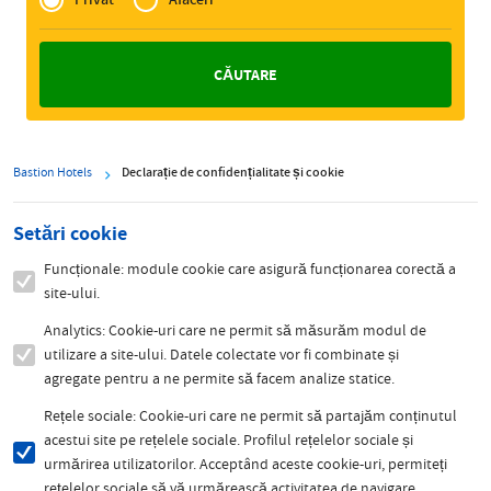
Zakelijk
Bastion Hotels
Declarație de confidențialitate și cookie
Setări cookie
Funcționale: module cookie care asigură funcționarea corectă a
site-ului.
Analytics: Cookie-uri care ne permit să măsurăm modul de
utilizare a site-ului. Datele colectate vor fi combinate și
agregate pentru a ne permite să facem analize statice.
Rețele sociale: Cookie-uri care ne permit să partajăm conținutul
acestui site pe rețelele sociale. Profilul rețelelor sociale și
urmărirea utilizatorilor. Acceptând aceste cookie-uri, permiteți
rețelelor sociale să vă urmărească activitatea de navigare.