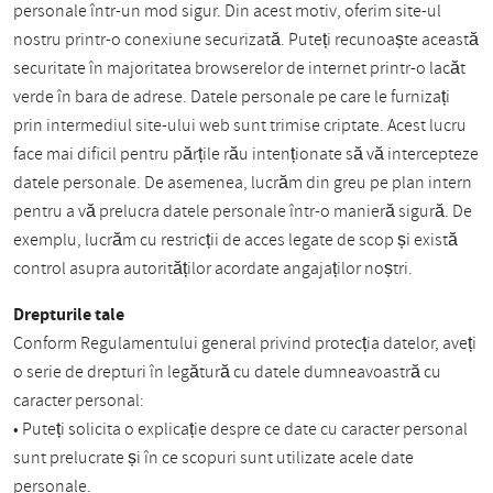
personale într-un mod sigur. Din acest motiv, oferim site-ul
nostru printr-o conexiune securizată. Puteți recunoaște această
securitate în majoritatea browserelor de internet printr-o lacăt
verde în bara de adrese. Datele personale pe care le furnizați
prin intermediul site-ului web sunt trimise criptate. Acest lucru
face mai dificil pentru părțile rău intenționate să vă intercepteze
datele personale. De asemenea, lucrăm din greu pe plan intern
pentru a vă prelucra datele personale într-o manieră sigură. De
exemplu, lucrăm cu restricții de acces legate de scop și există
control asupra autorităților acordate angajaților noștri.
Drepturile tale
Conform Regulamentului general privind protecția datelor, aveți
o serie de drepturi în legătură cu datele dumneavoastră cu
caracter personal:
• Puteți solicita o explicație despre ce date cu caracter personal
sunt prelucrate și în ce scopuri sunt utilizate acele date
personale.