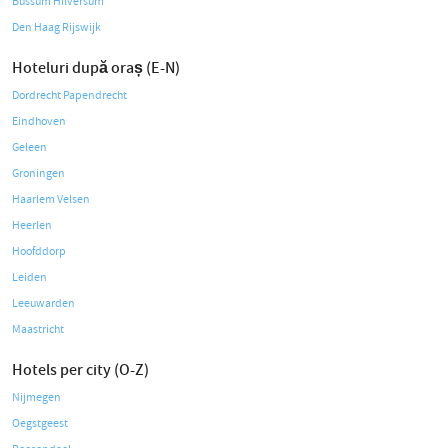
Bussum Hilversum
Den Haag Rijswijk
Hoteluri după oraș (E-N)
Dordrecht Papendrecht
Eindhoven
Geleen
Groningen
Haarlem Velsen
Heerlen
Hoofddorp
Leiden
Leeuwarden
Maastricht
Hotels per city (O-Z)
Nijmegen
Oegstgeest