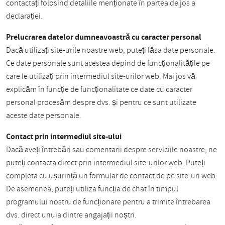
contactați folosind detaliile menționate în partea de jos a
declarației.
Prelucrarea datelor dumneavoastră cu caracter personal
Dacă utilizați site-urile noastre web, puteți lăsa date personale.
Ce date personale sunt acestea depind de funcționalitățile pe
care le utilizați prin intermediul site-urilor web. Mai jos vă
explicăm în funcție de funcționalitate ce date cu caracter
personal procesăm despre dvs. și pentru ce sunt utilizate
aceste date personale.
Contact prin intermediul site-ului
Dacă aveți întrebări sau comentarii despre serviciile noastre, ne
puteți contacta direct prin intermediul site-urilor web. Puteți
completa cu ușurință un formular de contact de pe site-uri web.
De asemenea, puteți utiliza funcția de chat în timpul
programului nostru de funcționare pentru a trimite întrebarea
dvs. direct unuia dintre angajații noștri.