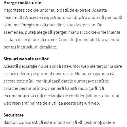
Șterge cookie-urile
Majoritatea cookie-urilor au o dată de expirare. Aceasta
înseamnă că acestea expiră automat după o anumită perioadă
și nu mai înregistrează date din vizita dvs. pe site. De
asemenea, puteți alege să ștergeți manual cookie-urile înainte
ca data de expirare să expire. Consultați manualul browserului
pentru instrucțiuni detaliate.
Site-uri web ale terților
Această declarație nu se aplică site-urilor web ale terților la care
se face referire pe propriul nostru site. Nu putem garanta că
aceste terțe părți manipulează datele dumneavoastră cu
caracter personal într-o manieră fiabilă sau sigură. Vă
recomandăm să citiți declarația de confidențialitate a site-ului
web relevant înainte de a utiliza aceste site-uri web.
Securitate
Bastion consideră că este important să vă gestionați datele