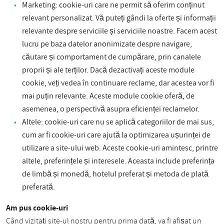
Marketing: cookie-uri care ne permit să oferim conținut
relevant personalizat. Vă puteți gândi la oferte și informații
relevante despre serviciile și serviciile noastre. Facem acest
lucru pe baza datelor anonimizate despre navigare,
căutare și comportament de cumpărare, prin canalele
proprii și ale terților. Dacă dezactivați aceste module
cookie, veți vedea în continuare reclame, dar acestea vor fi
mai puțin relevante. Aceste module cookie oferă, de
asemenea, o perspectivă asupra eficienței reclamelor.
Altele: cookie-uri care nu se aplică categoriilor de mai sus,
cum ar fi cookie-uri care ajută la optimizarea ușurinței de
utilizare a site-ului web. Aceste cookie-uri amintesc, printre
altele, preferințele și interesele. Aceasta include preferința
de limbă și monedă, hotelul preferat și metoda de plată
preferată.
Am pus cookie-uri
Când vizitați site-ul nostru pentru prima dată, va fi afișat un