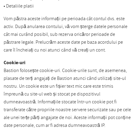
• Detaliile platii
Vom păstra aceste informații pe perioada cât contul dvs. este
activ. După anularea contului, vă vom șterge datele personale
cât mai curând posibil, sub rezerva oricăror perioade de
păstrare legale. Prelucrăm aceste date pe baza acordului pe
care îl încheiați cu noi atunci când vă creați un cont.
Cookie-uri
Bastion folosește cookie-uri. Cookie-urile sunt, de asemenea,
plasate de terți angajați de Bastion atunci când utilizați site-ul
nostru. Un cookie este un fișier text mic care este trimis
împreună cu site-ul web și stocat pe dispozitivul
dumneavoastră. Informațiile stocate într-un cookie pot fi
transferate către propriile noastre servere securizate sau pe cele
ale unei terțe părți angajate de noi. Aceste informații pot conține
date personale, cum ar fi adresa dumneavoastră IP.