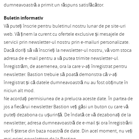
dumneavoastră a primit un răspuns satisfăcător.
Buletin informativ
Vă puteți înscrie pentru buletinul nostru lunar de pe site-uri
web. Vă ținem la curent cu ofertele exclusive și mesajele de
servicii prin newsletter-ul nostru prin e-mailuri personalizate.
Dacă doriți să vă înscrieți la newsletter-ul nostru, vă vom stoca
adresa de e-mail pentru a vă putea trimite newsletter-ul.
Înregistrăm, de asemenea, ora la care v-ați înregistrat pentru
newsletter. Bastion trebuie să poată demonstra că v-ați
înregistrat și că datele dumneavoastră nu au fost obținute în
niciun alt mod.
Ne acordați permisiunea de a prelucra aceste date. În partea de
jos a fiecărui newsletter Bastion veți găsi un buton cu care vă
puteți dezabona cu ușurință. De îndată ce vă dezabonați de la
newsletter, adresa dumneavoastră de e-mail și ora înregistrării
vor fi șterse din baza noastră de date. Din acel moment, nu veți