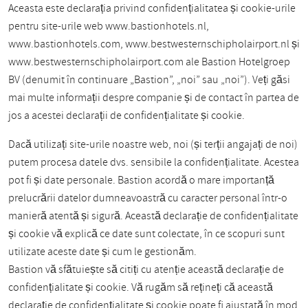
Aceasta este declarația privind confidențialitatea și cookie-urile
pentru site-urile web www.bastionhotels.nl,
www.bastionhotels.com, www.bestwesternschipholairport.nl și
www.bestwesternschipholairport.com ale Bastion Hotelgroep
BV (denumit în continuare „Bastion”, „noi” sau „noi”). Veți găsi
mai multe informații despre companie și de contact în partea de
jos a acestei declarații de confidențialitate și cookie.
Dacă utilizați site-urile noastre web, noi (și terții angajați de noi)
putem procesa datele dvs. sensibile la confidențialitate. Acestea
pot fi și date personale. Bastion acordă o mare importanță
prelucrării datelor dumneavoastră cu caracter personal într-o
manieră atentă și sigură. Această declarație de confidențialitate
și cookie vă explică ce date sunt colectate, în ce scopuri sunt
utilizate aceste date și cum le gestionăm.
Bastion vă sfătuiește să citiți cu atenție această declarație de
confidențialitate și cookie. Vă rugăm să rețineți că această
declarație de confidențialitate și cookie poate fi ajustată în mod