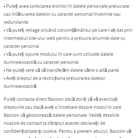
• Puteți avea corectarea erorilor în datele personale prelucrate
sau înlăturarea datelor cu caracter personal învechite sau
redundante.
• Vă puteți retrage oricând consimțământul pe care l-ați dat prin
intermediul site-ului web pentru a prelucra anumite date cu
caracter personal.
• Vă puteți opune modului în care sunt utilizate datele
dumneavoastră cu caracter personal.
• Ne puteți cere să vă transferăm datele către o altă parte.
• Aveți dreptul de a restricționa prelucrarea datelor
dumneavoastră.
Puteți contacta direct Bastion dacă doriți să vă exercitați
drepturile sau dacă aveți o întrebare despre modul în care
Bastion vă gestionează datele personale. Vedeți detaliile
noastre de contact la sfârșitul acestei declarații de
confidențialitate și cookie. Pentru a preveni abuzul, Bastion vă