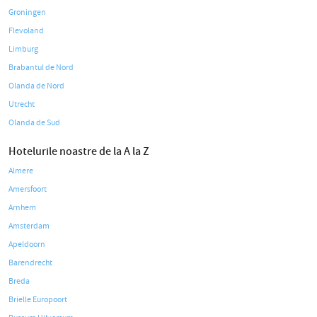
Groningen
Flevoland
Limburg
Brabantul de Nord
Olanda de Nord
Utrecht
Olanda de Sud
Hotelurile noastre de la A la Z
Almere
Amersfoort
Arnhem
Amsterdam
Apeldoorn
Barendrecht
Breda
Brielle Europoort