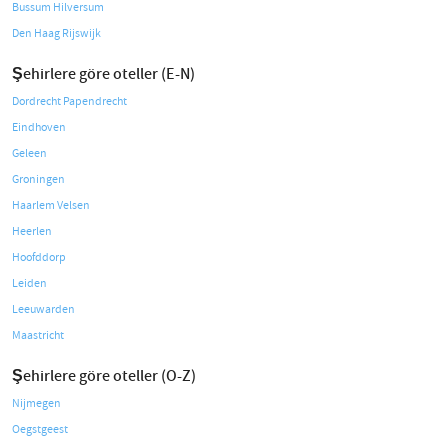
Bussum Hilversum
Den Haag Rijswijk
Şehirlere göre oteller (E-N)
Dordrecht Papendrecht
Eindhoven
Geleen
Groningen
Haarlem Velsen
Heerlen
Hoofddorp
Leiden
Leeuwarden
Maastricht
Şehirlere göre oteller (O-Z)
Nijmegen
Oegstgeest