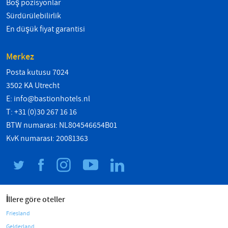
Boş pozisyonlar
Sürdürülebilirlik
En düşük fiyat garantisi
Merkez
Posta kutusu 7024
3502 KA Utrecht
E:
info@bastionhotels.nl
T: +31 (0)30 267 16 16
BTW numarası: NL804546654B01
KvK numarası: 20081363
İllere göre oteller
Friesland
Gelderland