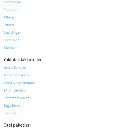
Roosendaal
Rotterdam
Tilburg
Utrecht
Vlaardingen
Zoetermeer
Zaandam
Yakınlardaki oteller
Hotels Schiphol
Amsterdam Arena
AFAS Live Amsterdam
RAI Amsterdam
Rotterdam Haven
Ziggo Dome
Biesbosch
Otel paketleri