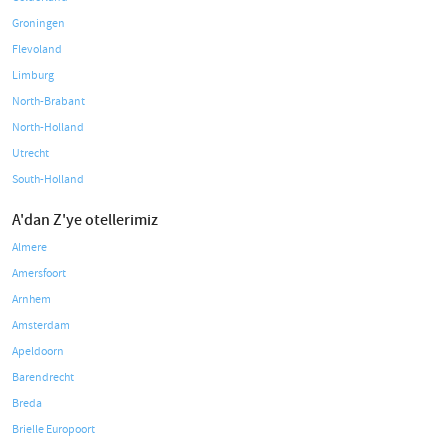
Groningen
Flevoland
Limburg
North-Brabant
North-Holland
Utrecht
South-Holland
A'dan Z'ye otellerimiz
Almere
Amersfoort
Arnhem
Amsterdam
Apeldoorn
Barendrecht
Breda
Brielle Europoort