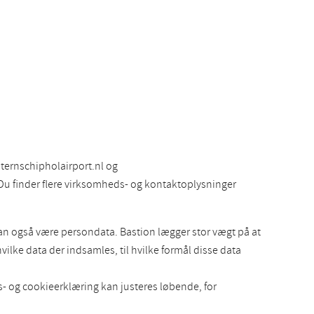
ternschipholairport.nl og
Du finder flere virksomheds- og kontaktoplysninger
kan også være persondata. Bastion lægger stor vægt på at
lke data der indsamles, til hvilke formål disse data
s- og cookieerklæring kan justeres løbende, for