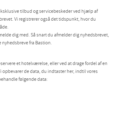
sklusive tilbud og servicebeskeder ved hjælp af
revet. Vi registrerer også det tidspunkt, hvor du
måde.
afmelde dig med. Så snart du afmelder dig nyhedsbrevet,
ge nyhedsbreve fra Bastion.
ervere et hotelværelse, eller ved at drage fordel af en
i opbevarer de data, du indtaster her, indtil vores
 behandle følgende data: