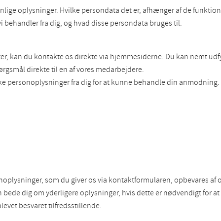
nlige oplysninger. Hvilke persondata det er, afhænger af de funktio
 vi behandler fra dig, og hvad disse persondata bruges til.
ester, kan du kontakte os direkte via hjemmesiderne. Du kan nemt u
pørgsmål direkte til en af vores medarbejdere.
kke personoplysninger fra dig for at kunne behandle din anmodning.
sonoplysninger, som du giver os via kontaktformularen, opbevares af o
de dig om yderligere oplysninger, hvis dette er nødvendigt for at 
blevet besvaret tilfredsstillende.