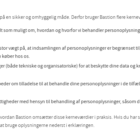
a på en sikker og omhyggelig måde. Derfor bruger Bastion flere kerne
dt som muligt om, hvordan og hvorfor vi behandler personoplysninger
tor vægt på, at indsamlingen af personoplysninger er begrænset til,
 køber hos os.
nger (både tekniske og organisatoriske) for at beskytte dine data og 
eder om tilladelse til at behandle dine personoplysninger i de tilfæl
ettigheder med hensyn til behandling af personoplysninger, såsom din r
vordan Bastion omsætter disse kerneværdier i praksis. Hvis du har s
 at bruge oplysningerne nederst i erklæringen.