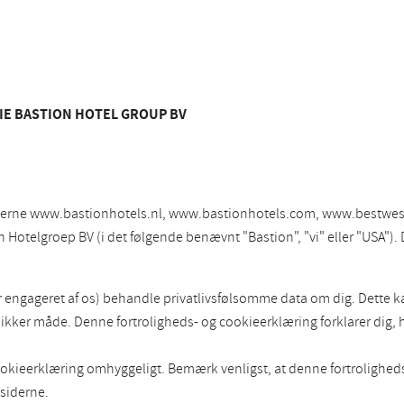
IE BASTION HOTEL GROUP BV
tederne www.bastionhotels.nl, www.bastionhotels.com, www.bestwes
otelgroep BV (i det følgende benævnt "Bastion", "vi" eller "USA"). 
er engageret af os) behandle privatlivsfølsomme data om dig. Dette 
er måde. Denne fortroligheds- og cookieerklæring forklarer dig, hvi
ookieerklæring omhyggeligt. Bemærk venligst, at denne fortrolighed
esiderne.