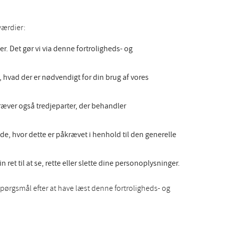
værdier:
. Det gør vi via denne fortroligheds- og
 hvad der er nødvendigt for din brug af vores
kræver også tredjeparter, der behandler
de, hvor dette er påkrævet i henhold til den generelle
et til at se, rette eller slette dine personoplysninger.
pørgsmål efter at have læst denne fortroligheds- og