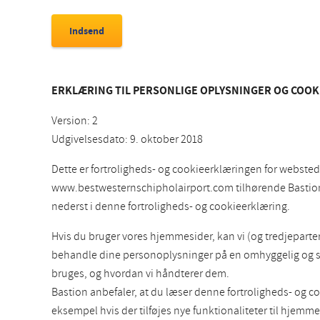
ERKLÆRING TIL PERSONLIGE OPLYSNINGER OG COOK
Version: 2
Udgivelsesdato: 9. oktober 2018
Dette er fortroligheds- og cookieerklæringen for webs
www.bestwesternschipholairport.com tilhørende Bastion H
nederst i denne fortroligheds- og cookieerklæring.
Hvis du bruger vores hjemmesider, kan vi (og tredjepart
behandle dine personoplysninger på en omhyggelig og sikk
bruges, og hvordan vi håndterer dem.
Bastion anbefaler, at du læser denne fortroligheds- og c
eksempel hvis der tilføjes nye funktionaliteter til hjemm