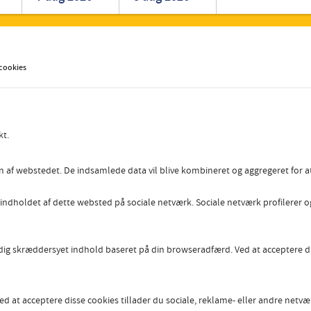
Romanian
Turkish
 cookies
kt.
n af webstedet. De indsamlede data vil blive kombineret og aggregeret for at 
 indholdet af dette websted på sociale netværk. Sociale netværk profilerer o
e dig skræddersyet indhold baseret på din browseradfærd. Ved at acceptere d
ed at acceptere disse cookies tillader du sociale, reklame- eller andre netvæ