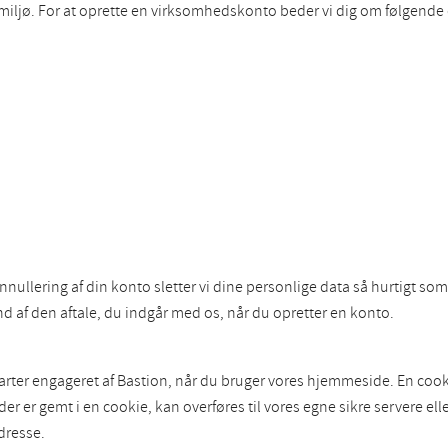
gsmiljø. For at oprette en virksomhedskonto beder vi dig om følgende
annullering af din konto sletter vi dine personlige data så hurtigt s
 af den aftale, du indgår med os, når du opretter en konto.
arter engageret af Bastion, når du bruger vores hjemmeside. En cooki
r gemt i en cookie, kan overføres til vores egne sikre servere eller
dresse.