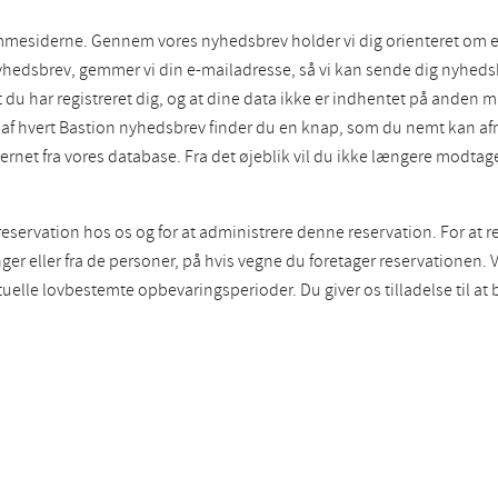
mesiderne. Gennem vores nyhedsbrev holder vi dig orienteret om ek
nyhedsbrev, gemmer vi din e-mailadresse, så vi kan sende dig nyhedsb
 du har registreret dig, og at dine data ikke er indhentet på anden 
den af hvert Bastion nyhedsbrev finder du en knap, som du nemt kan 
fjernet fra vores database. Fra det øjeblik vil du ikke længere modta
servation hos os og for at administrere denne reservation. For at res
er eller fra de personer, på hvis vegne du foretager reservationen. V
uelle lovbestemte opbevaringsperioder. Du giver os tilladelse til at