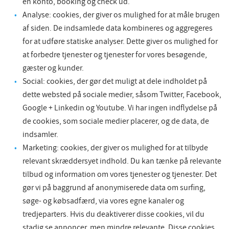
en konto, booking og check ud.
Analyse: cookies, der giver os mulighed for at måle brugen
af siden. De indsamlede data kombineres og aggregeres
for at udføre statiske analyser. Dette giver os mulighed for
at forbedre tjenester og tjenester for vores besøgende,
gæster og kunder.
Social: cookies, der gør det muligt at dele indholdet på
dette websted på sociale medier, såsom Twitter, Facebook,
Google + Linkedin og Youtube. Vi har ingen indflydelse på
de cookies, som sociale medier placerer, og de data, de
indsamler.
Marketing: cookies, der giver os mulighed for at tilbyde
relevant skræddersyet indhold. Du kan tænke på relevante
tilbud og information om vores tjenester og tjenester. Det
gør vi på baggrund af anonymiserede data om surfing,
søge- og købsadfærd, via vores egne kanaler og
tredjeparters. Hvis du deaktiverer disse cookies, vil du
stadig se annoncer, men mindre relevante. Disse cookies