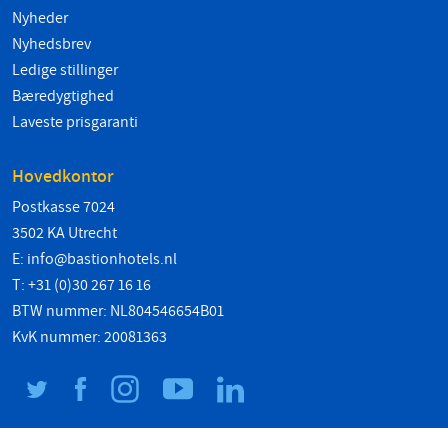
Nyheder
Nyhedsbrev
Ledige stillinger
Bæredygtighed
Laveste prisgaranti
Hovedkontor
Postkasse 7024
3502 KA Utrecht
E:
info@bastionhotels.nl
T: +31 (0)30 267 16 16
BTW nummer: NL804546654B01
KvK nummer: 20081363