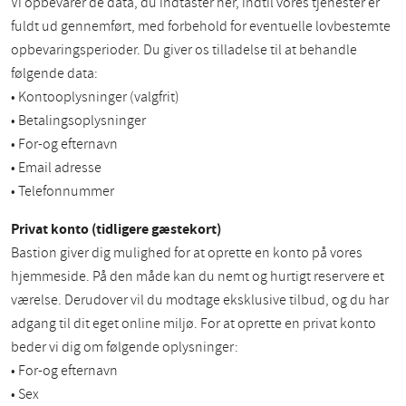
Vi opbevarer de data, du indtaster her, indtil vores tjenester er
fuldt ud gennemført, med forbehold for eventuelle lovbestemte
opbevaringsperioder. Du giver os tilladelse til at behandle
følgende data:
• Kontooplysninger (valgfrit)
• Betalingsoplysninger
• For-og efternavn
• Email adresse
• Telefonnummer
Privat konto (tidligere gæstekort)
Bastion giver dig mulighed for at oprette en konto på vores
hjemmeside. På den måde kan du nemt og hurtigt reservere et
værelse. Derudover vil du modtage eksklusive tilbud, og du har
adgang til dit eget online miljø. For at oprette en privat konto
beder vi dig om følgende oplysninger:
• For-og efternavn
• Sex