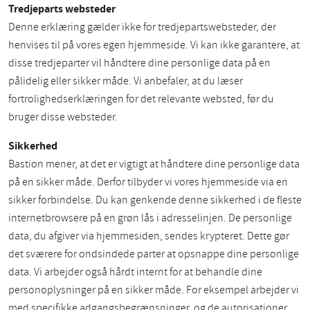
Tredjeparts websteder
Denne erklæring gælder ikke for tredjepartswebsteder, der
henvises til på vores egen hjemmeside. Vi kan ikke garantere, at
disse tredjeparter vil håndtere dine personlige data på en
pålidelig eller sikker måde. Vi anbefaler, at du læser
fortrolighedserklæringen for det relevante websted, før du
bruger disse websteder.
Sikkerhed
Bastion mener, at det er vigtigt at håndtere dine personlige data
på en sikker måde. Derfor tilbyder vi vores hjemmeside via en
sikker forbindelse. Du kan genkende denne sikkerhed i de fleste
internetbrowsere på en grøn lås i adresselinjen. De personlige
data, du afgiver via hjemmesiden, sendes krypteret. Dette gør
det sværere for ondsindede parter at opsnappe dine personlige
data. Vi arbejder også hårdt internt for at behandle dine
personoplysninger på en sikker måde. For eksempel arbejder vi
med specifikke adgangsbegrænsninger, og de autorisationer,