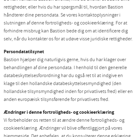
rettigheder, eller hvis du har spørgsmål til, hvordan Bastion
håndterer dine persondata. Se vores kontaktoplysninger i
slutningen af denne fortroligheds- og cookieerklæring. For at
forhindre misbrug kan Bastion bede dig om at identificere dig
selv, når du kontakter os for at udøve visse juridiske rettigheder.
Persondatatilsynet
Bastion hjælper dig naturligvis gerne, hvis du har klager over
behandlingen af dine persondata. I henhold til den generelle
databeskyttelsesforordning har du også ret til at indgive en
klage til den hollandske databeskyttelsesmyndighed (den
hollandske tilsynsmyndighed inden for privatlivets fred) eller en
anden europæisk tilsynsførende for privatlivets fred.
Ændringer i denne fortroligheds- og cookieerklæring
Vi forbeholder os retten til at ændre denne fortroligheds- og
cookieerklæring. Ændringer vil blive offentliggjort på vores
hjemmeside. Det anbefales, at du konsulterer denne erklæring