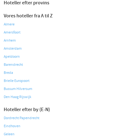
Hoteller efter provins
Vores hoteller fra A til Z
Almere
Amersfoort
Arnhem
Amsterdam
Apeldoorn
Barendrecht
Breda
Brielle Europoort
Bussum Hilversum
Den Haag Rijswijk
Hoteller efter by (E-N)
Dordrecht Papendrecht
Eindhoven
Geleen