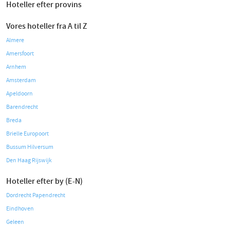
Hoteller efter provins
Vores hoteller fra A til Z
Almere
Amersfoort
Arnhem
Amsterdam
Apeldoorn
Barendrecht
Breda
Brielle Europoort
Bussum Hilversum
Den Haag Rijswijk
Hoteller efter by (E-N)
Dordrecht Papendrecht
Eindhoven
Geleen