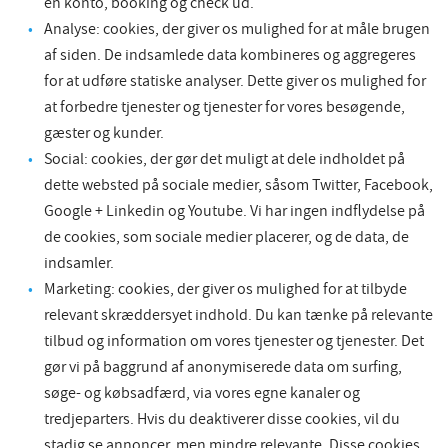
en konto, booking og check ud.
Analyse: cookies, der giver os mulighed for at måle brugen
af siden. De indsamlede data kombineres og aggregeres
for at udføre statiske analyser. Dette giver os mulighed for
at forbedre tjenester og tjenester for vores besøgende,
gæster og kunder.
Social: cookies, der gør det muligt at dele indholdet på
dette websted på sociale medier, såsom Twitter, Facebook,
Google + Linkedin og Youtube. Vi har ingen indflydelse på
de cookies, som sociale medier placerer, og de data, de
indsamler.
Marketing: cookies, der giver os mulighed for at tilbyde
relevant skræddersyet indhold. Du kan tænke på relevante
tilbud og information om vores tjenester og tjenester. Det
gør vi på baggrund af anonymiserede data om surfing,
søge- og købsadfærd, via vores egne kanaler og
tredjeparters. Hvis du deaktiverer disse cookies, vil du
stadig se annoncer, men mindre relevante. Disse cookies