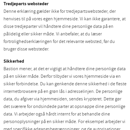
Tredjeparts websteder
Denne erklæring gælder ikke for tredjepartswebsteder, der
henvises til på vores egen hjemmeside. Vi kan ikke garantere, at
disse tredjeparter vil håndtere dine personlige data på en
pålidelig eller sikker måde. Vi anbefaler, at du læser
fortrolighedserklæringen for det relevante websted, før du
bruger disse websteder.
Sikkerhed
Bastion mener, at det er vigtigt at håndtere dine personlige data
på en sikker måde. Derfor tilbyder vi vores hjemmeside via en
sikker forbindelse. Du kan genkende denne sikkerhed i de fleste
internetbrowsere på en grøn lås i adresselinjen. De personlige
data, du afgiver via hjemmesiden, sendes krypteret. Dette gør
det sværere for ondsindede parter at opsnappe dine personlige
data. Vi arbejder også hårdt internt for at behandle dine
personoplysninger på en sikker måde. For eksempel arbejder vi
med specifikke adgangsbegrænsninger, og de autorisationer,