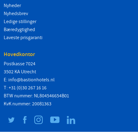
Nyheder
Nyhedsbrev
Ledige stillinger
Bæredygtighed
Laveste prisgaranti
Hovedkontor
Postkasse 7024
3502 KA Utrecht
E:
info@bastionhotels.nl
T: +31 (0)30 267 16 16
BTW nummer: NL804546654B01
KvK nummer: 20081363