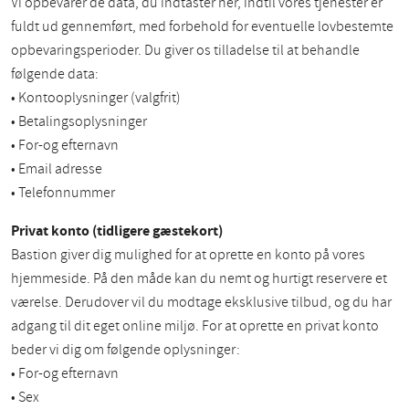
Vi opbevarer de data, du indtaster her, indtil vores tjenester er
fuldt ud gennemført, med forbehold for eventuelle lovbestemte
opbevaringsperioder. Du giver os tilladelse til at behandle
følgende data:
• Kontooplysninger (valgfrit)
• Betalingsoplysninger
• For-og efternavn
• Email adresse
• Telefonnummer
Privat konto (tidligere gæstekort)
Bastion giver dig mulighed for at oprette en konto på vores
hjemmeside. På den måde kan du nemt og hurtigt reservere et
værelse. Derudover vil du modtage eksklusive tilbud, og du har
adgang til dit eget online miljø. For at oprette en privat konto
beder vi dig om følgende oplysninger:
• For-og efternavn
• Sex