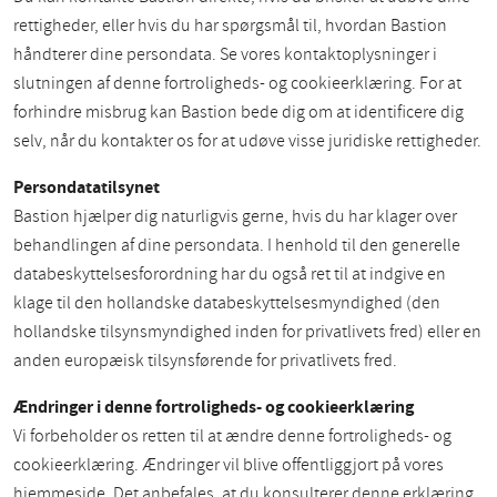
rettigheder, eller hvis du har spørgsmål til, hvordan Bastion
håndterer dine persondata. Se vores kontaktoplysninger i
slutningen af denne fortroligheds- og cookieerklæring. For at
forhindre misbrug kan Bastion bede dig om at identificere dig
selv, når du kontakter os for at udøve visse juridiske rettigheder.
Persondatatilsynet
Bastion hjælper dig naturligvis gerne, hvis du har klager over
behandlingen af dine persondata. I henhold til den generelle
databeskyttelsesforordning har du også ret til at indgive en
klage til den hollandske databeskyttelsesmyndighed (den
hollandske tilsynsmyndighed inden for privatlivets fred) eller en
anden europæisk tilsynsførende for privatlivets fred.
Ændringer i denne fortroligheds- og cookieerklæring
Vi forbeholder os retten til at ændre denne fortroligheds- og
cookieerklæring. Ændringer vil blive offentliggjort på vores
hjemmeside. Det anbefales, at du konsulterer denne erklæring