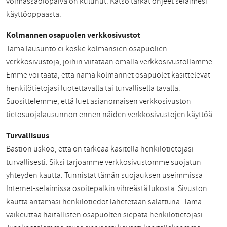
voimassaolopäivä on kulunut. Katso tarkat ohjeet selaimesi
käyttöoppaasta.
Kolmannen osapuolen verkkosivustot
Tämä lausunto ei koske kolmansien osapuolien
verkkosivustoja, joihin viitataan omalla verkkosivustollamme.
Emme voi taata, että nämä kolmannet osapuolet käsittelevät
henkilötietojasi luotettavalla tai turvallisella tavalla.
Suosittelemme, että luet asianomaisen verkkosivuston
tietosuojalausunnon ennen näiden verkkosivustojen käyttöä.
Turvallisuus
Bastion uskoo, että on tärkeää käsitellä henkilötietojasi
turvallisesti. Siksi tarjoamme verkkosivustomme suojatun
yhteyden kautta. Tunnistat tämän suojauksen useimmissa
Internet-selaimissa osoitepalkin vihreästä lukosta. Sivuston
kautta antamasi henkilötiedot lähetetään salattuna. Tämä
vaikeuttaa haitallisten osapuolten siepata henkilötietojasi.