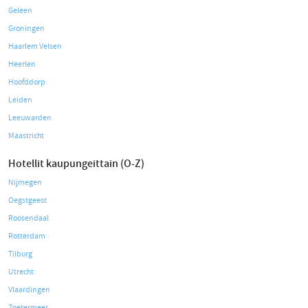
Geleen
Groningen
Haarlem Velsen
Heerlen
Hoofddorp
Leiden
Leeuwarden
Maastricht
Hotellit kaupungeittain (O-Z)
Nijmegen
Oegstgeest
Roosendaal
Rotterdam
Tilburg
Utrecht
Vlaardingen
Zoetermeer