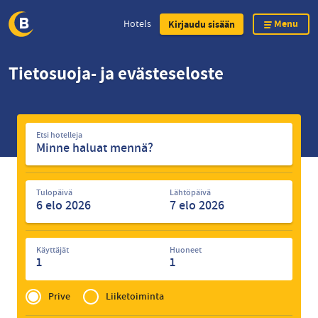
Menu
Hotels
Kirjaudu sisään
Skip
Tietosuoja- ja evästeseloste
to
main
content
Etsi
Etsi hotelleja
hotelleja
Tulopäivä
Lähtöpäivä
Käyttäjät
Huoneet
1
1
Privé
of
Prive
Liiketoiminta
Zakelijk