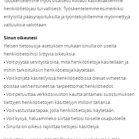
Työskentelemme myös sisäisesti kovasti käsitelläksemme
henkilötietojasi turvallisesti. Työskentelemme esimerkiksi
erityisillä pääsyrajoituksilla ja työntekijöillemme myönnettyjä
valtuuksia valvotaan.
Sinun oikeutesi
Yleisen tietosuoja-asetuksen mukaan sinulla on useita
henkilötietoihisi liittyviä oikeuksia:
• Voit pyytää selvitystä siitä, mitä henkilötietoja käsitellään ja
mihin tarkoituksiin henkilötietoja käytetään.
• Voit korjata käsitellyissä henkilötiedoissa olevat virheet tai
poistaa vanhentuneet tai tarpeettomat henkilötiedot.
• Voit peruuttaa verkkosivuston kautta antamasi suostumuksen
tiettyjen henkilötietojen käsittelyyn milloin tahansa.
• Voit vastustaa tapaa, jolla henkilötietojasi käytetään.
• Voit kysyä, haluammeko siirtää tietosi toiselle osapuolelle.
• Sinulla on oikeus rajoittaa tietojesi käsittelyä.