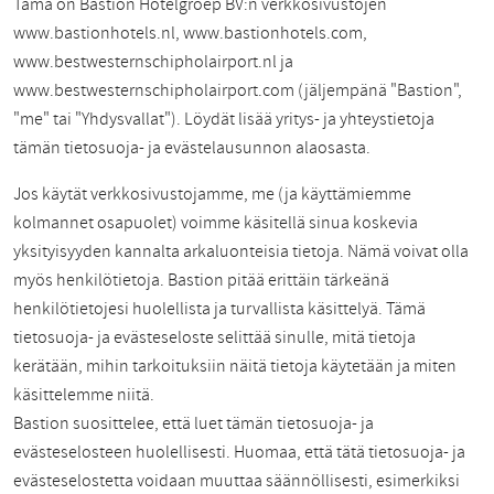
Tämä on Bastion Hotelgroep BV:n verkkosivustojen
www.bastionhotels.nl, www.bastionhotels.com,
www.bestwesternschipholairport.nl ja
www.bestwesternschipholairport.com (jäljempänä "Bastion",
"me" tai "Yhdysvallat"). Löydät lisää yritys- ja yhteystietoja
tämän tietosuoja- ja evästelausunnon alaosasta.
Jos käytät verkkosivustojamme, me (ja käyttämiemme
kolmannet osapuolet) voimme käsitellä sinua koskevia
yksityisyyden kannalta arkaluonteisia tietoja. Nämä voivat olla
myös henkilötietoja. Bastion pitää erittäin tärkeänä
henkilötietojesi huolellista ja turvallista käsittelyä. Tämä
tietosuoja- ja evästeseloste selittää sinulle, mitä tietoja
kerätään, mihin tarkoituksiin näitä tietoja käytetään ja miten
käsittelemme niitä.
Bastion suosittelee, että luet tämän tietosuoja- ja
evästeselosteen huolellisesti. Huomaa, että tätä tietosuoja- ja
evästeselostetta voidaan muuttaa säännöllisesti, esimerkiksi