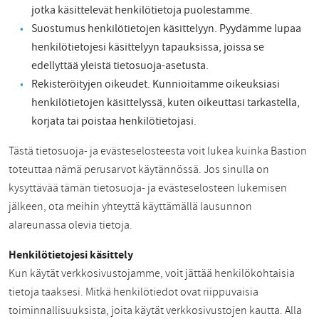
jotka käsittelevät henkilötietoja puolestamme.
Suostumus henkilötietojen käsittelyyn. Pyydämme lupaa
henkilötietojesi käsittelyyn tapauksissa, joissa se
edellyttää yleistä tietosuoja-asetusta.
Rekisteröityjen oikeudet. Kunnioitamme oikeuksiasi
henkilötietojen käsittelyssä, kuten oikeuttasi tarkastella,
korjata tai poistaa henkilötietojasi.
Tästä tietosuoja- ja evästeselosteesta voit lukea kuinka Bastion
toteuttaa nämä perusarvot käytännössä. Jos sinulla on
kysyttävää tämän tietosuoja- ja evästeselosteen lukemisen
jälkeen, ota meihin yhteyttä käyttämällä lausunnon
alareunassa olevia tietoja.
Henkilötietojesi käsittely
Kun käytät verkkosivustojamme, voit jättää henkilökohtaisia
tietoja taaksesi. Mitkä henkilötiedot ovat riippuvaisia
toiminnallisuuksista, joita käytät verkkosivustojen kautta. Alla