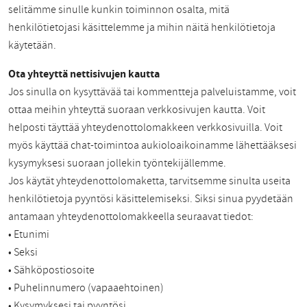
selitämme sinulle kunkin toiminnon osalta, mitä
henkilötietojasi käsittelemme ja mihin näitä henkilötietoja
käytetään.
Ota yhteyttä nettisivujen kautta
Jos sinulla on kysyttävää tai kommentteja palveluistamme, voit
ottaa meihin yhteyttä suoraan verkkosivujen kautta. Voit
helposti täyttää yhteydenottolomakkeen verkkosivuilla. Voit
myös käyttää chat-toimintoa aukioloaikoinamme lähettääksesi
kysymyksesi suoraan jollekin työntekijällemme.
Jos käytät yhteydenottolomaketta, tarvitsemme sinulta useita
henkilötietoja pyyntösi käsittelemiseksi. Siksi sinua pyydetään
antamaan yhteydenottolomakkeella seuraavat tiedot:
• Etunimi
• Seksi
• Sähköpostiosoite
• Puhelinnumero (vapaaehtoinen)
• Kysymyksesi tai pyyntösi