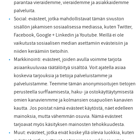
parantaa vieraidemme, vieraidemme ja asiakkaidemme
palveluita.
Social: evästeet, jotka mahdollistavat tämän sivuston
sisällön jakamisen sosiaalisessa mediassa, kuten Twitter,
Facebook, Google + Linkedin ja Youtube. Meillä ei ole
vaikutusta sosiaalisen median asettamiin evästeisiin ja
niiden keräämiin tietoihin.
Markkinointi: evästeet, joiden avulla voimme tarjota
asiaankuuluvaa räätälöityä sisältöä. Voit ajatella asiaa
koskevia tarjouksia ja tietoja palveluistamme ja
palveluistamme. Teemme tämän anonymisoitujen tietojen
perusteella surffaamisesta, haku- ja ostokäyttäytymisestä
omien kanavienmme ja kolmansien osapuolien kanavien
kautta. Jos poistat nämä evästeet käytöstä, näet edelleen
mainoksia, mutta vähemmän osuvia. Nämä evästeet
tarjoavat myös käsityksen mainosten tehokkuudesta.
Muut: evästeet, jotka eivät koske yllä olevia luokkia, kuten