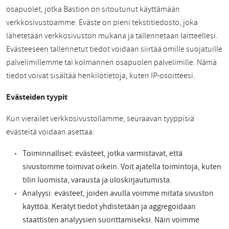
osapuolet, jotka Bastion on sitoutunut käyttämään
verkkosivustoamme. Eväste on pieni tekstitiedosto, joka
lähetetään verkkosivuston mukana ja tallennetaan laitteellesi.
Evästeeseen tallennetut tiedot voidaan siirtää omille suojatuille
palvelimillemme tai kolmannen osapuolen palvelimille. Nämä
tiedot voivat sisältää henkilötietoja, kuten IP-osoitteesi.
Evästeiden tyypit
Kun vierailet verkkosivustollamme, seuraavan tyyppisiä
evästeitä voidaan asettaa:
Toiminnalliset: evästeet, jotka varmistavat, että
sivustomme toimivat oikein. Voit ajatella toimintoja, kuten
tilin luomista, varausta ja uloskirjautumista.
Analyysi: evästeet, joiden avulla voimme mitata sivuston
käyttöä. Kerätyt tiedot yhdistetään ja aggregoidaan
staattisten analyysien suorittamiseksi. Näin voimme