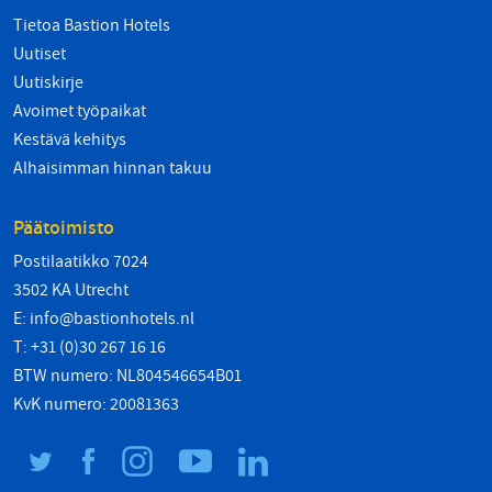
Tietoa Bastion Hotels
Uutiset
Uutiskirje
Avoimet työpaikat
Kestävä kehitys
Alhaisimman hinnan takuu
Päätoimisto
Postilaatikko 7024
3502 KA Utrecht
E:
info@bastionhotels.nl
T: +31 (0)30 267 16 16
BTW numero: NL804546654B01
KvK numero: 20081363