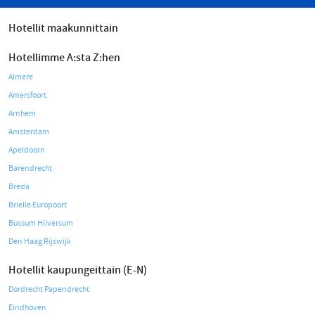
Hotellit maakunnittain
Hotellimme A:sta Z:hen
Almere
Amersfoort
Arnhem
Amsterdam
Apeldoorn
Barendrecht
Breda
Brielle Europoort
Bussum Hilversum
Den Haag Rijswijk
Hotellit kaupungeittain (E-N)
Dordrecht Papendrecht
Eindhoven