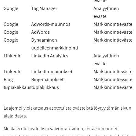
eväste
Google
Tag Manager
Analyyttinen
eväste
Google
Adwords-muunnos
Markkinointieväste
Google
AdWords
Markkinointieväste
Google
Dynaaminen
Markkinointieväste
uudelleenmarkkinointi
LinkedIn
LinkedIn Analytics
Analyyttinen
eväste
LinkedIn
LinkedIn-mainokset
Markkinointieväste
Bing
Bing-mainokset
Markkinointieväste
tuplaklikkaus
tuplaklikkaus
Markkinointieväste
Laajempi yleiskatsaus asetetuista evästeistä löytyy tämän sivun
alalaidasta.
Meillä ei ole täydellistä valvontaa siihen, mitä kolmannet