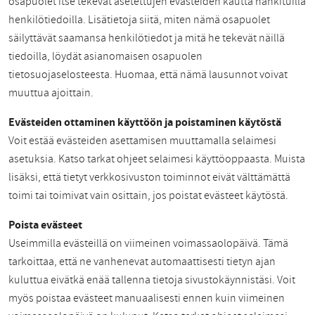
osapuolet itse tekevät asetettujen evästeiden kautta hankituilla
henkilötiedoilla. Lisätietoja siitä, miten nämä osapuolet
säilyttävät saamansa henkilötiedot ja mitä he tekevät näillä
tiedoilla, löydät asianomaisen osapuolen
tietosuojaselosteesta. Huomaa, että nämä lausunnot voivat
muuttua ajoittain.
Evästeiden ottaminen käyttöön ja poistaminen käytöstä
Voit estää evästeiden asettamisen muuttamalla selaimesi
asetuksia. Katso tarkat ohjeet selaimesi käyttöoppaasta. Muista
lisäksi, että tietyt verkkosivuston toiminnot eivät välttämättä
toimi tai toimivat vain osittain, jos poistat evästeet käytöstä.
Poista evästeet
Useimmilla evästeillä on viimeinen voimassaolopäivä. Tämä
tarkoittaa, että ne vanhenevat automaattisesti tietyn ajan
kuluttua eivätkä enää tallenna tietoja sivustokäynnistäsi. Voit
myös poistaa evästeet manuaalisesti ennen kuin viimeinen