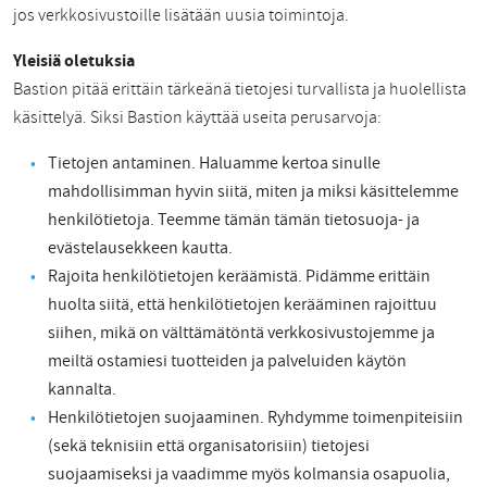
jos verkkosivustoille lisätään uusia toimintoja.
Yleisiä oletuksia
Bastion pitää erittäin tärkeänä tietojesi turvallista ja huolellista
käsittelyä. Siksi Bastion käyttää useita perusarvoja:
Tietojen antaminen. Haluamme kertoa sinulle
mahdollisimman hyvin siitä, miten ja miksi käsittelemme
henkilötietoja. Teemme tämän tämän tietosuoja- ja
evästelausekkeen kautta.
Rajoita henkilötietojen keräämistä. Pidämme erittäin
huolta siitä, että henkilötietojen kerääminen rajoittuu
siihen, mikä on välttämätöntä verkkosivustojemme ja
meiltä ostamiesi tuotteiden ja palveluiden käytön
kannalta.
Henkilötietojen suojaaminen. Ryhdymme toimenpiteisiin
(sekä teknisiin että organisatorisiin) tietojesi
suojaamiseksi ja vaadimme myös kolmansia osapuolia,