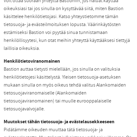
Voit ottaa suoraan yhteyttä Bastioniin, jos haluat käyttää
oikeuksiasi tai jos sinulla on kysyttävää siitä, miten Bastion
käsittelee henkilötietojasi. Katso yhteystietomme tämän
tietosuoja- ja evästeilmoituksen lopusta. Väärinkäytösten
estämiseksi Bastion voi pyytää sinua tunnistamaan
henkilöllisyytesi, kun otat meihin yhteyttä käyttääksesi tiettyjä
laillisia oikeuksia.
Henkilötietoviranomainen
Bastion auttaa tietysti mielellään, jos sinulla on valituksia
henkilötietojesi käsittelystä. Yleisen tietosuoja-asetuksen
mukaan sinulla on myös oikeus tehdä valitus Alankomaiden
tietosuojaviranomaiselle (Alankomaiden
tietosuojaviranomainen) tai muulle eurooppalaiselle
tietosuojavalvojalle.
Muutokset tähän tietosuoja- ja evästelausekkeeseen
Pidätämme oikeuden muuttaa tätä tietosuoja- ja