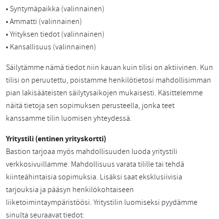
• Syntymäpaikka (valinnainen)
• Ammatti (valinnainen)
• Yrityksen tiedot (valinnainen)
• Kansallisuus (valinnainen)
Säilytämme nämä tiedot niin kauan kuin tilisi on aktiivinen. Kun
tilisi on peruutettu, poistamme henkilötietosi mahdollisimman
pian lakisääteisten säilytysaikojen mukaisesti. Käsittelemme
näitä tietoja sen sopimuksen perusteella, jonka teet
kanssamme tilin luomisen yhteydessä.
Yritystili (entinen yrityskortti)
Bastion tarjoaa myös mahdollisuuden luoda yritystili
verkkosivuillamme. Mahdollisuus varata tilille tai tehdä
kiinteähintaisia sopimuksia. Lisäksi saat eksklusiivisia
tarjouksia ja pääsyn henkilökohtaiseen
liiketoimintaympäristöösi. Yritystilin luomiseksi pyydämme
sinulta seuraavat tiedot: