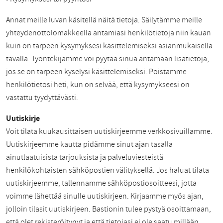
Annat meille luvan käsitellä näitä tietoja. Säilytämme meille
yhteydenottolomakkeella antamiasi henkilötietoja niin kauan
kuin on tarpeen kysymyksesi käsittelemiseksi asianmukaisella
tavalla. Työntekijämme voi pyytää sinua antamaan lisätietoja,
jos se on tarpeen kyselysi käsittelemiseksi. Poistamme
henkilötietosi heti, kun on selvää, että kysymykseesi on
vastattu tyydyttävästi.
Uutiskirje
Voit tilata kuukausittaisen uutiskirjeemme verkkosivuillamme.
Uutiskirjeemme kautta pidämme sinut ajan tasalla
ainutlaatuisista tarjouksista ja palveluviesteistä
henkilökohtaisten sähköpostien välityksellä. Jos haluat tilata
uutiskirjeemme, tallennamme sähköpostiosoitteesi, jotta
voimme lähettää sinulle uutiskirjeen. Kirjaamme myös ajan,
jolloin tilasit uutiskirjeen. Bastionin tulee pystyä osoittamaan,
että olet rekisteröitynyt ja että tietojasi ei ole saatu millään