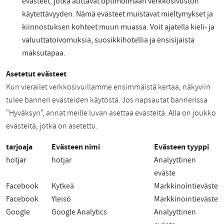
evästeet, jotka auttavat optimoimaan verkkosivuston
käytettävyyden. Nämä evästeet muistavat mieltymykset ja
kiinnostuksen kohteet muun muassa. Voit ajatella kieli- ja
valuuttatoivomuksia, suosikkihotellia ja ensisijaista
maksutapaa.
Asetetut evästeet
Kun vierailet verkkosivuillamme ensimmäistä kertaa, näkyviin
tulee banneri evästeiden käytöstä. Jos napsautat bannerissa
"Hyväksyn", annat meille luvan asettaa evästeitä. Alla on joukko
evästeitä, jotka on asetettu.
tarjoaja
Evästeen nimi
Evästeen tyyppi
hotjar
hotjar
Analyyttinen
eväste
Facebook
Kytkeä
Markkinointieväste
Facebook
Yleisö
Markkinointieväste
Google
Google Analytics
Analyyttinen