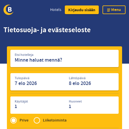
Menu
Hotels
Kirjaudu sisään
Skip
Tietosuoja- ja evästeseloste
to
main
content
Etsi
Etsi hotelleja
hotelleja
Tulopäivä
Lähtöpäivä
Käyttäjät
Huoneet
1
1
Privé
of
Prive
Liiketoiminta
Zakelijk