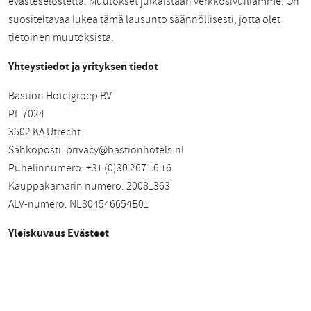
evästeselostetta. Muutokset julkaistaan verkkosivuillamme. On
suositeltavaa lukea tämä lausunto säännöllisesti, jotta olet
tietoinen muutoksista.
Yhteystiedot ja yrityksen tiedot
Bastion Hotelgroep BV
PL 7024
3502 KA Utrecht
Sähköposti:
privacy@bastionhotels.nl
Puhelinnumero: +31 (0)30 267 16 16
Kauppakamarin numero: 20081363
ALV-numero: NL804546654B01
Yleiskuvaus Evästeet