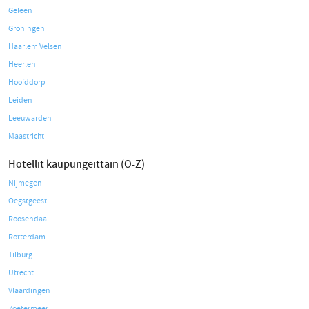
Geleen
Groningen
Haarlem Velsen
Heerlen
Hoofddorp
Leiden
Leeuwarden
Maastricht
Hotellit kaupungeittain (O-Z)
Nijmegen
Oegstgeest
Roosendaal
Rotterdam
Tilburg
Utrecht
Vlaardingen
Zoetermeer