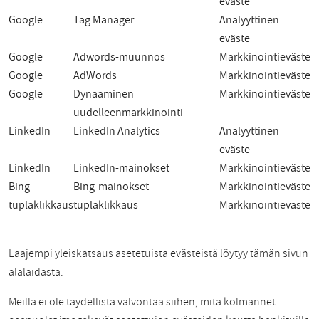
eväste
Google
Tag Manager
Analyyttinen
eväste
Google
Adwords-muunnos
Markkinointieväste
Google
AdWords
Markkinointieväste
Google
Dynaaminen
Markkinointieväste
uudelleenmarkkinointi
LinkedIn
LinkedIn Analytics
Analyyttinen
eväste
LinkedIn
LinkedIn-mainokset
Markkinointieväste
Bing
Bing-mainokset
Markkinointieväste
tuplaklikkaus
tuplaklikkaus
Markkinointieväste
Laajempi yleiskatsaus asetetuista evästeistä löytyy tämän sivun
alalaidasta.
Meillä ei ole täydellistä valvontaa siihen, mitä kolmannet