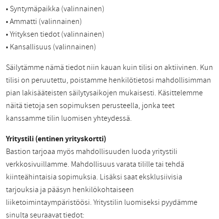
• Syntymäpaikka (valinnainen)
• Ammatti (valinnainen)
• Yrityksen tiedot (valinnainen)
• Kansallisuus (valinnainen)
Säilytämme nämä tiedot niin kauan kuin tilisi on aktiivinen. Kun
tilisi on peruutettu, poistamme henkilötietosi mahdollisimman
pian lakisääteisten säilytysaikojen mukaisesti. Käsittelemme
näitä tietoja sen sopimuksen perusteella, jonka teet
kanssamme tilin luomisen yhteydessä.
Yritystili (entinen yrityskortti)
Bastion tarjoaa myös mahdollisuuden luoda yritystili
verkkosivuillamme. Mahdollisuus varata tilille tai tehdä
kiinteähintaisia sopimuksia. Lisäksi saat eksklusiivisia
tarjouksia ja pääsyn henkilökohtaiseen
liiketoimintaympäristöösi. Yritystilin luomiseksi pyydämme
sinulta seuraavat tiedot: