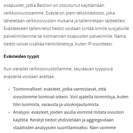
osapuolet, jotka Bastion on sitoutunut käyttämään
verkkosivustoamme. Eväste on pieni tekstitiedosto, joka
lähetetään verkkosivuston mukana ja tallennetaan laitteellesi.
Evästeeseen tallennetut tiedot voidaan siirtää omille suojatuille
palvelimillemme tai kolmannen osapuolen palvelimille. Nämä
tiedot voivat sisältää henkilötietoja, kuten IP-osoitteesi.
Evästeiden tyypit
Kun vierailet verkkosivustollamme, seuraavan tyyppisiä
evästeitä voidaan asettaa:
Toiminnalliset: evästeet, jotka varmistavat, että
sivustomme toimivat oikein. Voit ajatella toimintoja, kuten
tilin luomista, varausta ja uloskirjautumista.
Analyysi: evästeet, joiden avulla voimme mitata sivuston
käyttöä. Kerätyt tiedot yhdistetään ja aggregoidaan
staattisten analyysien suorittamiseksi. Näin voimme