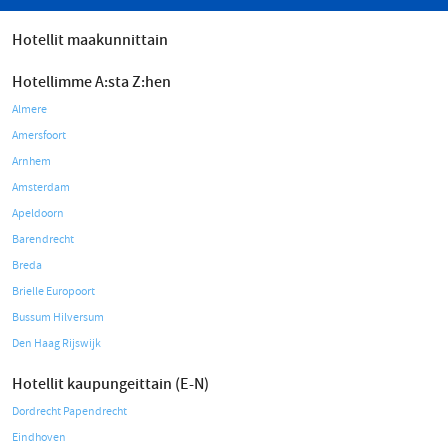
Hotellit maakunnittain
Hotellimme A:sta Z:hen
Almere
Amersfoort
Arnhem
Amsterdam
Apeldoorn
Barendrecht
Breda
Brielle Europoort
Bussum Hilversum
Den Haag Rijswijk
Hotellit kaupungeittain (E-N)
Dordrecht Papendrecht
Eindhoven