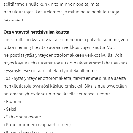
selitämme sinulle kunkin toiminnon osalta, mitä
henkilötietojasi käsittelemme ja mihin näitä henkilötietoja
käytetään.
Ota yhteyttä nettisivujen kautta
Jos sinulla on kysyttävää tai kommentteja palveluistamme, voit
ottaa meihin yhteyttä suoraan verkkosivujen kautta. Voit
helposti täyttää yhteydenottolomakkeen verkkosivuilla. Voit
myös käyttää chat-toimintoa aukioloaikoinamme lähettääksesi
kysymyksesi suoraan jollekin työntekijällemme.
Jos käytät yhteydenottolomaketta, tarvitsemme sinulta useita
henkilötietoja pyyntösi käsittelemiseksi. Siksi sinua pyydetään
antamaan yhteydenottolomakkeella seuraavat tiedot:
• Etunimi
• Seksi
• Sähköpostiosoite
• Puhelinnumero (vapaaehtoinen)
• Kysymyksesi tai pyyntösi