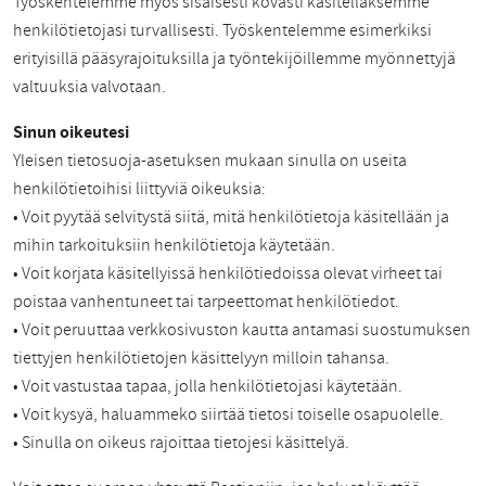
Työskentelemme myös sisäisesti kovasti käsitelläksemme
henkilötietojasi turvallisesti. Työskentelemme esimerkiksi
erityisillä pääsyrajoituksilla ja työntekijöillemme myönnettyjä
valtuuksia valvotaan.
Sinun oikeutesi
Yleisen tietosuoja-asetuksen mukaan sinulla on useita
henkilötietoihisi liittyviä oikeuksia:
• Voit pyytää selvitystä siitä, mitä henkilötietoja käsitellään ja
mihin tarkoituksiin henkilötietoja käytetään.
• Voit korjata käsitellyissä henkilötiedoissa olevat virheet tai
poistaa vanhentuneet tai tarpeettomat henkilötiedot.
• Voit peruuttaa verkkosivuston kautta antamasi suostumuksen
tiettyjen henkilötietojen käsittelyyn milloin tahansa.
• Voit vastustaa tapaa, jolla henkilötietojasi käytetään.
• Voit kysyä, haluammeko siirtää tietosi toiselle osapuolelle.
• Sinulla on oikeus rajoittaa tietojesi käsittelyä.