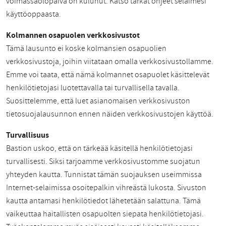
voimassaolopäivä on kulunut. Katso tarkat ohjeet selaimesi
käyttöoppaasta.
Kolmannen osapuolen verkkosivustot
Tämä lausunto ei koske kolmansien osapuolien
verkkosivustoja, joihin viitataan omalla verkkosivustollamme.
Emme voi taata, että nämä kolmannet osapuolet käsittelevät
henkilötietojasi luotettavalla tai turvallisella tavalla.
Suosittelemme, että luet asianomaisen verkkosivuston
tietosuojalausunnon ennen näiden verkkosivustojen käyttöä.
Turvallisuus
Bastion uskoo, että on tärkeää käsitellä henkilötietojasi
turvallisesti. Siksi tarjoamme verkkosivustomme suojatun
yhteyden kautta. Tunnistat tämän suojauksen useimmissa
Internet-selaimissa osoitepalkin vihreästä lukosta. Sivuston
kautta antamasi henkilötiedot lähetetään salattuna. Tämä
vaikeuttaa haitallisten osapuolten siepata henkilötietojasi.