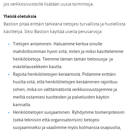
jos verkkosivustoille lisätään uusia toimintoja.
Yleisiä oletuksia
Bastion pitää erittäin tärkeänä tietojesi turvallista ja huolellista
käsittelyä. Siksi Bastion käyttää useita perusarvoja:
Tietojen antaminen. Haluamme kertoa sinulle
mahdollisimman hyvin siitä, miten ja miksi käsittelemme
henkilötietoja. Teemme tämän tämän tietosuoja- ja
evästelausekkeen kautta.
Rajoita henkilötietojen keräämistä. Pidämme erittäin
huolta siitä, että henkilötietojen kerääminen rajoittuu
siihen, mikä on välttämätöntä verkkosivustojemme ja
meiltä ostamiesi tuotteiden ja palveluiden käytön
kannalta.
Henkilötietojen suojaaminen. Ryhdymme toimenpiteisiin
(sekä teknisiin että organisatorisiin) tietojesi
suojaamiseksi ja vaadimme myös kolmansia osapuolia,