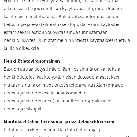
Voit ottaa suoraan yhteyttä Bastioniin, jos haluat käyttää
oikeuksiasi tai jos sinulla on kysyttävää siitä, miten Bastion
käsittelee henkilötietojasi. Katso yhteystietomme tämän
tietosuoja- ja evästeilmoituksen lopusta. Väärinkäytösten
estämiseksi Bastion voi pyytää sinua tunnistamaan
henkilöllisyytesi, kun otat meihin yhteyttä käyttääksesi tiettyjä
laillisia oikeuksia.
Henkilötietoviranomainen
Bastion auttaa tietysti mielellään, jos sinulla on valituksia
henkilötietojesi käsittelystä. Yleisen tietosuoja-asetuksen
mukaan sinulla on myös oikeus tehdä valitus Alankomaiden
tietosuojaviranomaiselle (Alankomaiden
tietosuojaviranomainen) tai muulle eurooppalaiselle
tietosuojavalvojalle.
Muutokset tähän tietosuoja- ja evästelausekkeeseen
Pidätämme oikeuden muuttaa tätä tietosuoja- ja