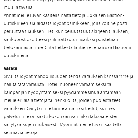
muulla tavalla.
Annat meille luvan käsitellä näitä tietoja. Jokaisen Bastion-
uutiskirjeen alalaidasta löydät painikkeen, jolla voit helposti
peruuttaa tilauksen. Heti kun peruutat uutiskirjeen tilauksen,
sähköpostiosoitteesi ja ilmoittautumisaikasi poistetaan
tietokannastamme. Siitä hetkestä lähtien et enää saa Bastionin
uutiskirjeitä.
Varata
Sivuilta löydät mahdollisuuden tehdä varauksen kanssamme ja
hallita tätä varausta. Hotellihuoneen varaamiseksi tai
kampanjan hyödyntämiseksi pyydämme sinua antamaan
meille erilaisia tietoja tai henkilöiltä, joiden puolesta teet
varauksen. Säilytämme tänne antamasi tiedot, kunnes
palvelumme on saatu kokonaan valmiiksi lakisääteisten
säilytysaikojen mukaisesti. Myönnät meille luvan käsitellä
seuraavia tietoja: