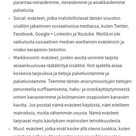
parantaa vieraidemme, vieraidemme ja asiakkaidemme
palveluita.
Social: evästeet, jotka mahdollistavat tämän sivuston
sisällön jakamisen sosiaalisessa mediassa, kuten Twitter,
Facebook, Google + Linkedin ja Youtube. Meillä ei ole
vaikutusta sosiaalisen median asettamiin evästeisiin ja
niiden keräämiin tietoihin.
Markkinointi: evästeet, joiden avulla voimme tarjota
asiaankuuluvaa räätälöityä sisältöä. Voit ajatella asiaa
koskevia tarjouksia ja tietoja palveluistamme ja
palveluistamme. Teemme tämän anonymisoitujen tietojen
perusteella surffaamisesta, haku- ja ostokäyttäytymisestä
omien kanavienmme ja kolmansien osapuolien kanavien
kautta. Jos poistat nämä evästeet käytöstä, näet edelleen
mainoksia, mutta vähemmän osuvia. Nämä evästeet
tarjoavat myös käsityksen mainosten tehokkuudesta.
Muut: evästeet, jotka eivät koske yllä olevia luokkia, kuten