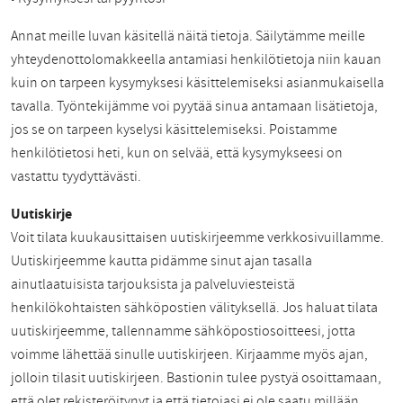
Annat meille luvan käsitellä näitä tietoja. Säilytämme meille
yhteydenottolomakkeella antamiasi henkilötietoja niin kauan
kuin on tarpeen kysymyksesi käsittelemiseksi asianmukaisella
tavalla. Työntekijämme voi pyytää sinua antamaan lisätietoja,
jos se on tarpeen kyselysi käsittelemiseksi. Poistamme
henkilötietosi heti, kun on selvää, että kysymykseesi on
vastattu tyydyttävästi.
Uutiskirje
Voit tilata kuukausittaisen uutiskirjeemme verkkosivuillamme.
Uutiskirjeemme kautta pidämme sinut ajan tasalla
ainutlaatuisista tarjouksista ja palveluviesteistä
henkilökohtaisten sähköpostien välityksellä. Jos haluat tilata
uutiskirjeemme, tallennamme sähköpostiosoitteesi, jotta
voimme lähettää sinulle uutiskirjeen. Kirjaamme myös ajan,
jolloin tilasit uutiskirjeen. Bastionin tulee pystyä osoittamaan,
että olet rekisteröitynyt ja että tietojasi ei ole saatu millään