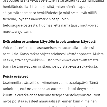
osapuolet itse tekevät asetettujen evästeiden kautta hankituilla
henkilötiedoilla. Lisätietoja siitä, miten nämä osapuolet
säilyttävät saamansa henkilötiedot ja mitä he tekevät näillä
tiedoilla, löydät asianomaisen osapuolen
tietosuojaselosteesta. Huomaa, että nämä lausunnot voivat
muuttua ajoittain.
Evästeiden ottaminen käyttöön ja poistaminen käytöstä
Voit estää evästeiden asettamisen muuttamalla selaimesi
asetuksia. Katso tarkat ohjeet selaimesi käyttöoppaasta. Muista
lisäksi, että tietyt verkkosivuston toiminnot eivät välttämättä
toimi tai toimivat vain osittain, jos poistat evästeet käytöstä.
Poista evästeet
Useimmilla evästeillä on viimeinen voimassaolopäivä. Tämä
tarkoittaa, että ne vanhenevat automaattisesti tietyn ajan
kuluttua eivätkä enää tallenna tietoja sivustokäynnistäsi. Voit
myös poistaa evästeet manuaalisesti ennen kuin viimeinen