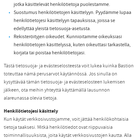
jotka käsittelevät henkilötietoja puolestamme.
Suostumus henkilötietojen käsittelyyn. Pyydämme lupaa
henkilötietojesi käsittelyyn tapauksissa, joissa se
edellyttää yleistä tietosuoja-asetusta.
Rekisteröityjen oikeudet. Kunnioitamme oikeuksiasi
henkilötietojen käsittelyssä, kuten oikeuttasi tarkastella,
korjata tai poistaa henkilötietojasi.
Tästä tietosuoja- ja evästeselosteesta voit lukea kuinka Bastion
toteuttaa nämä perusarvot käytännössä. Jos sinulla on
kysyttävää tämän tietosuoja- ja evästeselosteen lukemisen
jälkeen, ota meihin yhteyttä käyttämällä lausunnon
alareunassa olevia tietoja.
Henkilötietojesi käsittely
Kun käytät verkkosivustojamme, voit jättää henkilökohtaisia
tietoja taaksesi. Mitkä henkilötiedot ovat riippuvaisia
toiminnallisuuksista, joita käytät verkkosivustojen kautta. Alla