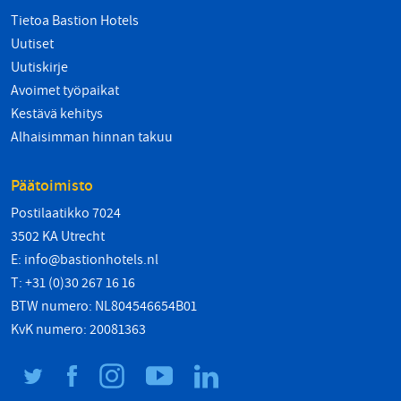
Tietoa Bastion Hotels
Uutiset
Uutiskirje
Avoimet työpaikat
Kestävä kehitys
Alhaisimman hinnan takuu
Päätoimisto
Postilaatikko 7024
3502 KA Utrecht
E:
info@bastionhotels.nl
T: +31 (0)30 267 16 16
BTW numero: NL804546654B01
KvK numero: 20081363