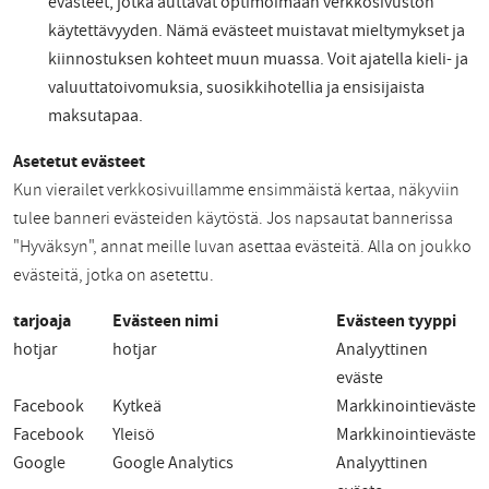
evästeet, jotka auttavat optimoimaan verkkosivuston
käytettävyyden. Nämä evästeet muistavat mieltymykset ja
kiinnostuksen kohteet muun muassa. Voit ajatella kieli- ja
valuuttatoivomuksia, suosikkihotellia ja ensisijaista
maksutapaa.
Asetetut evästeet
Kun vierailet verkkosivuillamme ensimmäistä kertaa, näkyviin
tulee banneri evästeiden käytöstä. Jos napsautat bannerissa
"Hyväksyn", annat meille luvan asettaa evästeitä. Alla on joukko
evästeitä, jotka on asetettu.
tarjoaja
Evästeen nimi
Evästeen tyyppi
hotjar
hotjar
Analyyttinen
eväste
Facebook
Kytkeä
Markkinointieväste
Facebook
Yleisö
Markkinointieväste
Google
Google Analytics
Analyyttinen