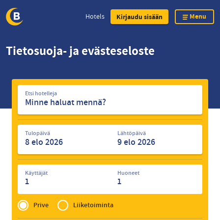
Menu
Hotels
Kirjaudu sisään
Skip
Tietosuoja- ja evästeseloste
to
main
content
Etsi
Etsi hotelleja
hotelleja
Tulopäivä
Lähtöpäivä
Käyttäjät
Huoneet
1
1
Privé
of
Prive
Liiketoiminta
Zakelijk