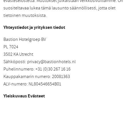
evästeselostetta. Muutokset julkaistaan verkkosivuillamme. On
suositeltavaa lukea tämä lausunto säännöllisesti, jotta olet
tietoinen muutoksista.
Yhteystiedot ja yrityksen tiedot
Bastion Hotelgroep BV
PL 7024
3502 KA Utrecht
Sähköposti:
privacy@bastionhotels.nl
Puhelinnumero: +31 (0)30 267 16 16
Kauppakamarin numero: 20081363
ALV-numero: NL804546654B01
Yleiskuvaus Evästeet