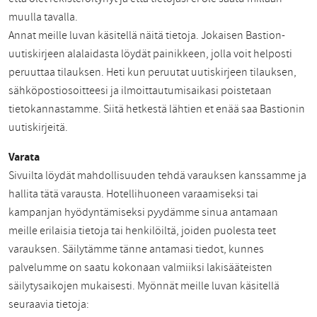
muulla tavalla.
Annat meille luvan käsitellä näitä tietoja. Jokaisen Bastion-
uutiskirjeen alalaidasta löydät painikkeen, jolla voit helposti
peruuttaa tilauksen. Heti kun peruutat uutiskirjeen tilauksen,
sähköpostiosoitteesi ja ilmoittautumisaikasi poistetaan
tietokannastamme. Siitä hetkestä lähtien et enää saa Bastionin
uutiskirjeitä.
Varata
Sivuilta löydät mahdollisuuden tehdä varauksen kanssamme ja
hallita tätä varausta. Hotellihuoneen varaamiseksi tai
kampanjan hyödyntämiseksi pyydämme sinua antamaan
meille erilaisia tietoja tai henkilöiltä, joiden puolesta teet
varauksen. Säilytämme tänne antamasi tiedot, kunnes
palvelumme on saatu kokonaan valmiiksi lakisääteisten
säilytysaikojen mukaisesti. Myönnät meille luvan käsitellä
seuraavia tietoja: