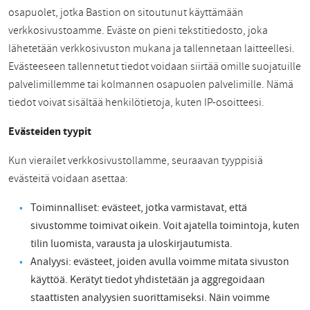
osapuolet, jotka Bastion on sitoutunut käyttämään
verkkosivustoamme. Eväste on pieni tekstitiedosto, joka
lähetetään verkkosivuston mukana ja tallennetaan laitteellesi.
Evästeeseen tallennetut tiedot voidaan siirtää omille suojatuille
palvelimillemme tai kolmannen osapuolen palvelimille. Nämä
tiedot voivat sisältää henkilötietoja, kuten IP-osoitteesi.
Evästeiden tyypit
Kun vierailet verkkosivustollamme, seuraavan tyyppisiä
evästeitä voidaan asettaa:
Toiminnalliset: evästeet, jotka varmistavat, että
sivustomme toimivat oikein. Voit ajatella toimintoja, kuten
tilin luomista, varausta ja uloskirjautumista.
Analyysi: evästeet, joiden avulla voimme mitata sivuston
käyttöä. Kerätyt tiedot yhdistetään ja aggregoidaan
staattisten analyysien suorittamiseksi. Näin voimme