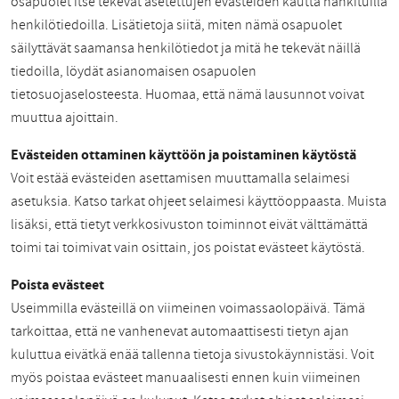
osapuolet itse tekevät asetettujen evästeiden kautta hankituilla
henkilötiedoilla. Lisätietoja siitä, miten nämä osapuolet
säilyttävät saamansa henkilötiedot ja mitä he tekevät näillä
tiedoilla, löydät asianomaisen osapuolen
tietosuojaselosteesta. Huomaa, että nämä lausunnot voivat
muuttua ajoittain.
Evästeiden ottaminen käyttöön ja poistaminen käytöstä
Voit estää evästeiden asettamisen muuttamalla selaimesi
asetuksia. Katso tarkat ohjeet selaimesi käyttöoppaasta. Muista
lisäksi, että tietyt verkkosivuston toiminnot eivät välttämättä
toimi tai toimivat vain osittain, jos poistat evästeet käytöstä.
Poista evästeet
Useimmilla evästeillä on viimeinen voimassaolopäivä. Tämä
tarkoittaa, että ne vanhenevat automaattisesti tietyn ajan
kuluttua eivätkä enää tallenna tietoja sivustokäynnistäsi. Voit
myös poistaa evästeet manuaalisesti ennen kuin viimeinen