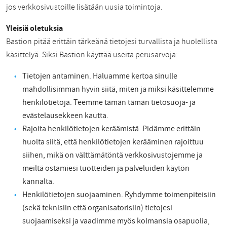
jos verkkosivustoille lisätään uusia toimintoja.
Yleisiä oletuksia
Bastion pitää erittäin tärkeänä tietojesi turvallista ja huolellista
käsittelyä. Siksi Bastion käyttää useita perusarvoja:
Tietojen antaminen. Haluamme kertoa sinulle
mahdollisimman hyvin siitä, miten ja miksi käsittelemme
henkilötietoja. Teemme tämän tämän tietosuoja- ja
evästelausekkeen kautta.
Rajoita henkilötietojen keräämistä. Pidämme erittäin
huolta siitä, että henkilötietojen kerääminen rajoittuu
siihen, mikä on välttämätöntä verkkosivustojemme ja
meiltä ostamiesi tuotteiden ja palveluiden käytön
kannalta.
Henkilötietojen suojaaminen. Ryhdymme toimenpiteisiin
(sekä teknisiin että organisatorisiin) tietojesi
suojaamiseksi ja vaadimme myös kolmansia osapuolia,