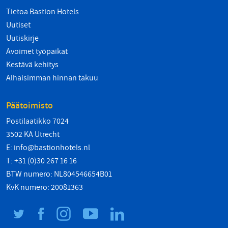
Tietoa Bastion Hotels
Uutiset
Uutiskirje
Avoimet työpaikat
Kestävä kehitys
Alhaisimman hinnan takuu
Päätoimisto
Postilaatikko 7024
3502 KA Utrecht
E:
info@bastionhotels.nl
T: +31 (0)30 267 16 16
BTW numero: NL804546654B01
KvK numero: 20081363