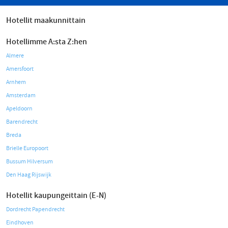
Hotellit maakunnittain
Hotellimme A:sta Z:hen
Almere
Amersfoort
Arnhem
Amsterdam
Apeldoorn
Barendrecht
Breda
Brielle Europoort
Bussum Hilversum
Den Haag Rijswijk
Hotellit kaupungeittain (E-N)
Dordrecht Papendrecht
Eindhoven