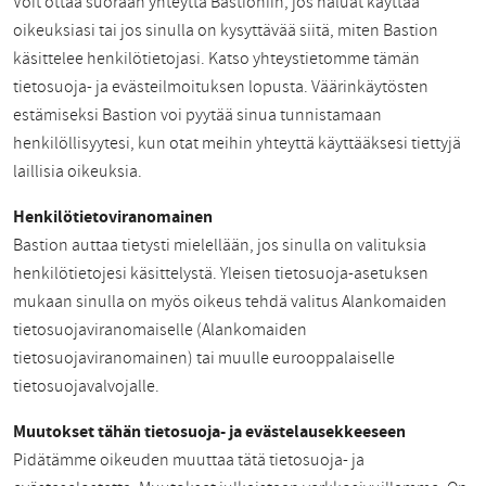
Voit ottaa suoraan yhteyttä Bastioniin, jos haluat käyttää
oikeuksiasi tai jos sinulla on kysyttävää siitä, miten Bastion
käsittelee henkilötietojasi. Katso yhteystietomme tämän
tietosuoja- ja evästeilmoituksen lopusta. Väärinkäytösten
estämiseksi Bastion voi pyytää sinua tunnistamaan
henkilöllisyytesi, kun otat meihin yhteyttä käyttääksesi tiettyjä
laillisia oikeuksia.
Henkilötietoviranomainen
Bastion auttaa tietysti mielellään, jos sinulla on valituksia
henkilötietojesi käsittelystä. Yleisen tietosuoja-asetuksen
mukaan sinulla on myös oikeus tehdä valitus Alankomaiden
tietosuojaviranomaiselle (Alankomaiden
tietosuojaviranomainen) tai muulle eurooppalaiselle
tietosuojavalvojalle.
Muutokset tähän tietosuoja- ja evästelausekkeeseen
Pidätämme oikeuden muuttaa tätä tietosuoja- ja