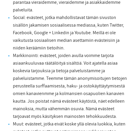
parantaa vieraidemme, vieraidemme ja asiakkaidemme
palveluita.
Social: evästeet, jotka mahdollistavat tämän sivuston
sisällön jakamisen sosiaalisessa mediassa, kuten Twitter,
Facebook, Google + Linkedin ja Youtube. Meillä ei ole
vaikutusta sosiaalisen median asettamiin evästeisiin ja
niiden keräämiin tietoihin.
Markkinointi: evästeet, joiden avulla voimme tarjota
asiaankuuluvaa räätälöityä sisältöä. Voit ajatella asiaa
koskevia tarjouksia ja tietoja palveluistamme ja
palveluistamme. Teemme tämän anonymisoitujen tietojen
perusteella surffaamisesta, haku- ja ostokäyttäytymisestä
omien kanavienmme ja kolmansien osapuolien kanavien
kautta. Jos poistat nämä evästeet käytöstä, näet edelleen
mainoksia, mutta vähemmän osuvia. Nämä evästeet
tarjoavat myös käsityksen mainosten tehokkuudesta.
Muut: evästeet, jotka eivät koske yllä olevia luokkia, kuten