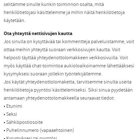
selitämme sinulle kunkin toiminnon osalta, mitä
henkilötietojasi käsittelemme ja mihin näitä henkilötietoja
käytetään.
Ota yhteyttä nettisivujen kautta
Jos sinulla on kysyttävää tai kommentteja palveluistamme, voit
ottaa meihin yhteyttä suoraan verkkosivujen kautta. Voit
helposti täyttää yhteydenottolomakkeen verkkosivuilla. Voit
myös käyttää chat-toimintoa aukioloaikoinamme lähettääksesi
kysymyksesi suoraan jollekin työntekijällemme.
Jos käytät yhteydenottolomaketta, tarvitsemme sinulta useita
henkilötietoja pyyntösi käsittelemiseksi. Siksi sinua pyydetään
antamaan yhteydenottolomakkeella seuraavat tiedot:
• Etunimi
• Seksi
• Sähköpostiosoite
• Puhelinnumero (vapaaehtoinen)
• Kysymyksesi tai pyyntösi