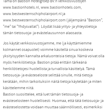
Tämä on Bastion Hotelgroep BV:n verkkosivustojen
www.bastionhotels.nl, www.bastionhotels.com,
www.bestwesternschipholairport.nl ja
www.bestwesternschipholairport.com (jäljempänä "Bastion",
"me" tai "Yhdysvallat"). Löydät lisää yritys- ja yhteystietoja
tämän tietosuoja- ja evästelausunnon alaosasta.
Jos käytät verkkosivustojamme, me (ja käyttämiemme
kolmannet osapuolet) voimme käsitellä sinua koskevia
yksityisyyden kannalta arkaluonteisia tietoja. Nämä voivat olla
myös henkilötietoja. Bastion pitää erittäin tärkeänä
henkilötietojesi huolellista ja turvallista käsittelyä. Tämä
tietosuoja- ja evästeseloste selittää sinulle, mitä tietoja
kerätään, mihin tarkoituksiin näitä tietoja käytetään ja miten
käsittelemme niitä.
Bastion suosittelee, että luet tämän tietosuoja- ja
evästeselosteen huolellisesti. Huomaa, että tätä tietosuoja- ja
evästeselostetta voidaan muuttaa säännöllisesti, esimerkiksi