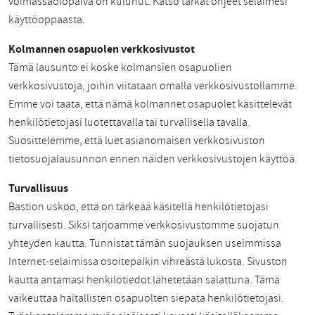
voimassaolopäivä on kulunut. Katso tarkat ohjeet selaimesi
käyttöoppaasta.
Kolmannen osapuolen verkkosivustot
Tämä lausunto ei koske kolmansien osapuolien
verkkosivustoja, joihin viitataan omalla verkkosivustollamme.
Emme voi taata, että nämä kolmannet osapuolet käsittelevät
henkilötietojasi luotettavalla tai turvallisella tavalla.
Suosittelemme, että luet asianomaisen verkkosivuston
tietosuojalausunnon ennen näiden verkkosivustojen käyttöä.
Turvallisuus
Bastion uskoo, että on tärkeää käsitellä henkilötietojasi
turvallisesti. Siksi tarjoamme verkkosivustomme suojatun
yhteyden kautta. Tunnistat tämän suojauksen useimmissa
Internet-selaimissa osoitepalkin vihreästä lukosta. Sivuston
kautta antamasi henkilötiedot lähetetään salattuna. Tämä
vaikeuttaa haitallisten osapuolten siepata henkilötietojasi.