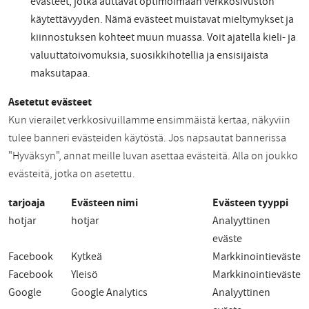
evästeet, jotka auttavat optimoimaan verkkosivuston
käytettävyyden. Nämä evästeet muistavat mieltymykset ja
kiinnostuksen kohteet muun muassa. Voit ajatella kieli- ja
valuuttatoivomuksia, suosikkihotellia ja ensisijaista
maksutapaa.
Asetetut evästeet
Kun vierailet verkkosivuillamme ensimmäistä kertaa, näkyviin
tulee banneri evästeiden käytöstä. Jos napsautat bannerissa
"Hyväksyn", annat meille luvan asettaa evästeitä. Alla on joukko
evästeitä, jotka on asetettu.
tarjoaja
Evästeen nimi
Evästeen tyyppi
hotjar
hotjar
Analyyttinen
eväste
Facebook
Kytkeä
Markkinointieväste
Facebook
Yleisö
Markkinointieväste
Google
Google Analytics
Analyyttinen