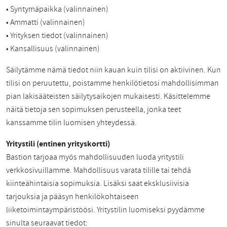
• Syntymäpaikka (valinnainen)
• Ammatti (valinnainen)
• Yrityksen tiedot (valinnainen)
• Kansallisuus (valinnainen)
Säilytämme nämä tiedot niin kauan kuin tilisi on aktiivinen. Kun
tilisi on peruutettu, poistamme henkilötietosi mahdollisimman
pian lakisääteisten säilytysaikojen mukaisesti. Käsittelemme
näitä tietoja sen sopimuksen perusteella, jonka teet
kanssamme tilin luomisen yhteydessä.
Yritystili (entinen yrityskortti)
Bastion tarjoaa myös mahdollisuuden luoda yritystili
verkkosivuillamme. Mahdollisuus varata tilille tai tehdä
kiinteähintaisia sopimuksia. Lisäksi saat eksklusiivisia
tarjouksia ja pääsyn henkilökohtaiseen
liiketoimintaympäristöösi. Yritystilin luomiseksi pyydämme
sinulta seuraavat tiedot: