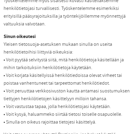
Työskentelemme myös sisäisesti kovasti käsitelläksemme
henkilötietojasi turvallisesti. Työskentelemme esimerkiksi
erityisillä pääsyrajoituksilla ja työntekijöillemme myönnettyjä
valtuuksia valvotaan.
Sinun oikeutesi
Yleisen tietosuoja-asetuksen mukaan sinulla on useita
henkilötietoihisi liittyviä oikeuksia:
• Voit pyytää selvitystä siitä, mitä henkilötietoja käsitellään ja
mihin tarkoituksiin henkilötietoja käytetään.
• Voit korjata käsitellyissä henkilötiedoissa olevat virheet tai
poistaa vanhentuneet tai tarpeettomat henkilötiedot.
• Voit peruuttaa verkkosivuston kautta antamasi suostumuksen
tiettyjen henkilötietojen käsittelyyn milloin tahansa.
• Voit vastustaa tapaa, jolla henkilötietojasi käytetään.
• Voit kysyä, haluammeko siirtää tietosi toiselle osapuolelle.
• Sinulla on oikeus rajoittaa tietojesi käsittelyä.