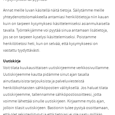
Annat meille luvan käsitellä näitä tietoja. Säilytämme meille
yhteydenottolomakkeella antamiasi henkilötietoja niin kauan
kuin on tarpeen kysymyksesi käsittelemiseksi asianmukaisella
tavalla. Työntekijämme voi pyytää sinua antamaan lisätietoja,
jos se on tarpeen kyselysi käsittelemiseksi. Poistamme
henkilötietosi heti, kun on selvää, että kysymykseesi on
vastattu tyydyttävästi.
Uutiskirje
Voit tilata kuukausittaisen uutiskirjeemme verkkosivuillamme.
Uutiskirjeemme kautta pidämme sinut ajan tasalla
ainutlaatuisista tarjouksista ja palveluviesteistä
henkilökohtaisten sähköpostien välityksellä. Jos haluat tilata
uutiskirjeemme, tallennamme sähköpostiosoitteesi, jotta
voimme lähettää sinulle uutiskirjeen. Kirjaamme myös ajan,
jolloin tilasit uutiskirjeen. Bastionin tulee pystyä osoittamaan,
että olet rekisteröitynyt ja että tietojasi ei ole saatu millään