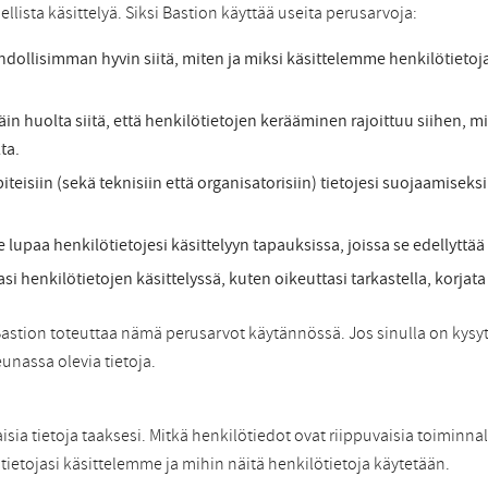
lellista käsittelyä. Siksi Bastion käyttää useita perusarvoja:
dollisimman hyvin siitä, miten ja miksi käsittelemme henkilötieto
äin huolta siitä, että henkilötietojen kerääminen rajoittuu siihen,
ta.
isiin (sekä teknisiin että organisatorisiin) tietojesi suojaamisek
paa henkilötietojesi käsittelyyn tapauksissa, joissa se edellyttää 
henkilötietojen käsittelyssä, kuten oikeuttasi tarkastella, korjata 
a Bastion toteuttaa nämä perusarvot käytännössä. Jos sinulla on kys
unassa olevia tietoja.
ia tietoja taaksesi. Mitkä henkilötiedot ovat riippuvaisia toiminnall
ietojasi käsittelemme ja mihin näitä henkilötietoja käytetään.