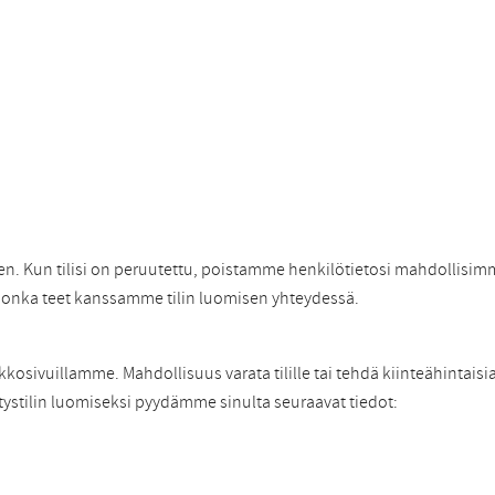
nen. Kun tilisi on peruutettu, poistamme henkilötietosi mahdollisim
 jonka teet kanssamme tilin luomisen yhteydessä.
kosivuillamme. Mahdollisuus varata tilille tai tehdä kiinteähintaisia
tystilin luomiseksi pyydämme sinulta seuraavat tiedot: