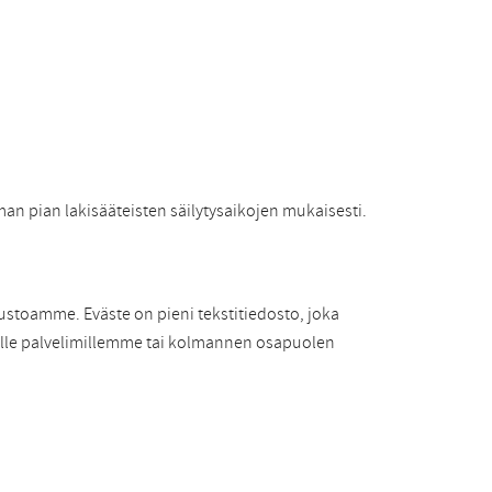
man pian lakisääteisten säilytysaikojen mukaisesti.
ustoamme. Eväste on pieni tekstitiedosto, joka
tuille palvelimillemme tai kolmannen osapuolen