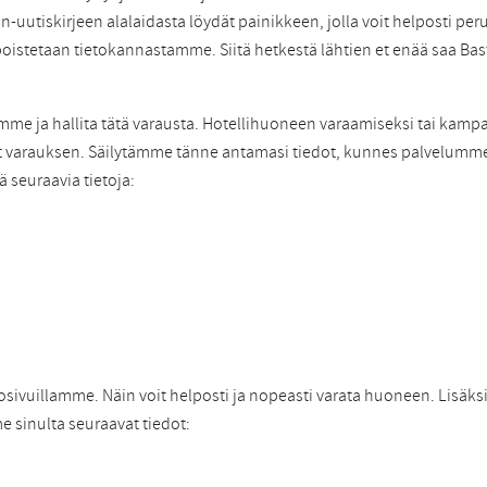
on-uutiskirjeen alalaidasta löydät painikkeen, jolla voit helposti per
poistetaan tietokannastamme. Siitä hetkestä lähtien et enää saa Bast
mme ja hallita tätä varausta. Hotellihuoneen varaamiseksi tai k
a teet varauksen. Säilytämme tänne antamasi tiedot, kunnes palvelum
ä seuraavia tietoja:
osivuillamme. Näin voit helposti ja nopeasti varata huoneen. Lisäksi
e sinulta seuraavat tiedot: