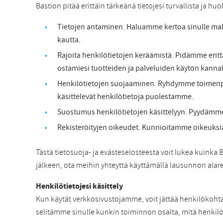
Bastion pitää erittäin tärkeänä tietojesi turvallista ja huo
Tietojen antaminen. Haluamme kertoa sinulle mah
kautta.
Rajoita henkilötietojen keräämistä. Pidämme eritt
ostamiesi tuotteiden ja palveluiden käytön kannal
Henkilötietojen suojaaminen. Ryhdymme toimenpite
käsittelevät henkilötietoja puolestamme.
Suostumus henkilötietojen käsittelyyn. Pyydämme lu
Rekisteröityjen oikeudet. Kunnioitamme oikeuksiasi 
Tästä tietosuoja- ja evästeselosteesta voit lukea kuink
jälkeen, ota meihin yhteyttä käyttämällä lausunnon alare
Henkilötietojesi käsittely
Kun käytät verkkosivustojamme, voit jättää henkilökohtais
selitämme sinulle kunkin toiminnon osalta, mitä henkilöt