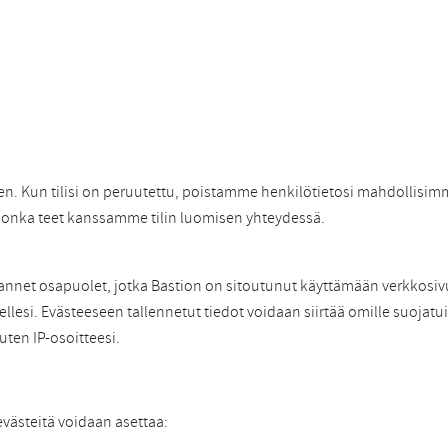
nen. Kun tilisi on peruutettu, poistamme henkilötietosi mahdollisim
 jonka teet kanssamme tilin luomisen yhteydessä.
mannet osapuolet, jotka Bastion on sitoutunut käyttämään verkkosiv
ellesi. Evästeeseen tallennetut tiedot voidaan siirtää omille suoja
uten IP-osoitteesi.
evästeitä voidaan asettaa: