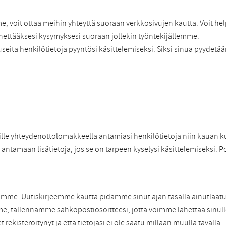
e, voit ottaa meihin yhteyttä suoraan verkkosivujen kautta. Voit he
ettääksesi kysymyksesi suoraan jollekin työntekijällemme.
seita henkilötietoja pyyntösi käsittelemiseksi. Siksi sinua pyyde
meille yhteydenottolomakkeella antamiasi henkilötietoja niin kauan 
antamaan lisätietoja, jos se on tarpeen kyselysi käsittelemiseksi. P
amme. Uutiskirjeemme kautta pidämme sinut ajan tasalla ainutlaatuis
me, tallennamme sähköpostiosoitteesi, jotta voimme lähettää sinulle
 rekisteröitynyt ja että tietojasi ei ole saatu millään muulla tavalla.