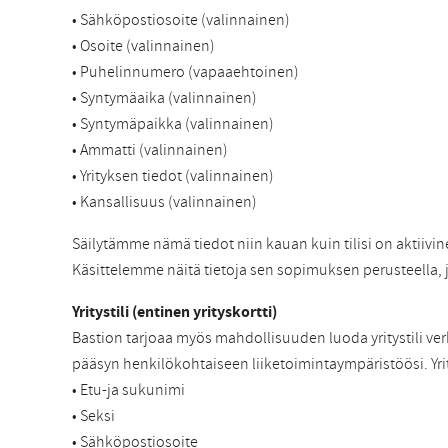
• Sähköpostiosoite (valinnainen)
• Osoite (valinnainen)
• Puhelinnumero (vapaaehtoinen)
• Syntymäaika (valinnainen)
• Syntymäpaikka (valinnainen)
• Ammatti (valinnainen)
• Yrityksen tiedot (valinnainen)
• Kansallisuus (valinnainen)
Säilytämme nämä tiedot niin kauan kuin tilisi on aktiivi
Käsittelemme näitä tietoja sen sopimuksen perusteella,
Yritystili (entinen yrityskortti)
Bastion tarjoaa myös mahdollisuuden luoda yritystili verk
pääsyn henkilökohtaiseen liiketoimintaympäristöösi. Yri
• Etu-ja sukunimi
• Seksi
• Sähköpostiosoite