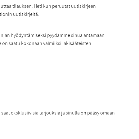
uuttaa tilauksen. Heti kun peruutat uutiskirjeen
ionin uutiskirjeitä.
ampanjan hyödyntämiseksi pyydämme sinua antamaan
me on saatu kokonaan valmiiksi lakisääteisten
 saat eksklusiivisia tarjouksia ja sinulla on pääsy omaan