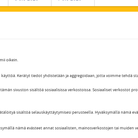
Romanian
Turkish
mii oikein.
 käyttöä. Kerätyt tiedot yhdistetään ja aggregoidaan, jotta voimme tehdä sta
tämän sivuston sisältöä sosiaalisissa verkostoissa. Sosiaaliset verkostot pro
äätälöityä sisältöä selauskäyttäytymisesi perusteella. Hyväksymällä nämä ev
väksymällä nämä evästeet annat sosiaalisten, mainosverkostojen tai muiden v