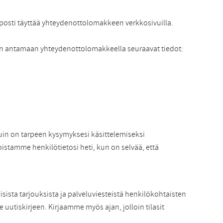
lposti täyttää yhteydenottolomakkeen verkkosivuilla.
tään antamaan yhteydenottolomakkeella seuraavat tiedot:
kuin on tarpeen kysymyksesi käsittelemiseksi
oistamme henkilötietosi heti, kun on selvää, että
ista tarjouksista ja palveluviesteistä henkilökohtaisten
 uutiskirjeen. Kirjaamme myös ajan, jolloin tilasit