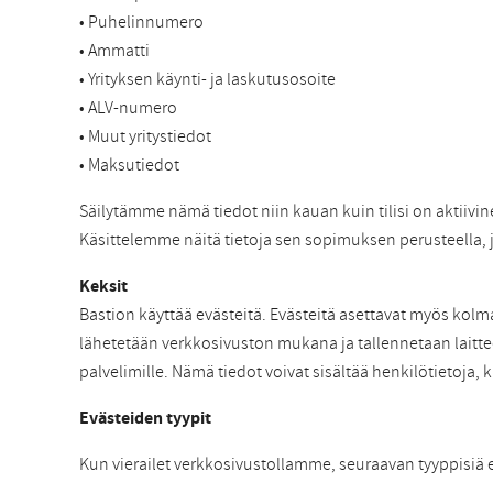
• Puhelinnumero
• Ammatti
• Yrityksen käynti- ja laskutusosoite
• ALV-numero
• Muut yritystiedot
• Maksutiedot
Säilytämme nämä tiedot niin kauan kuin tilisi on aktiivi
Käsittelemme näitä tietoja sen sopimuksen perusteella,
Keksit
Bastion käyttää evästeitä. Evästeitä asettavat myös kol
lähetetään verkkosivuston mukana ja tallennetaan laitte
palvelimille. Nämä tiedot voivat sisältää henkilötietoja, k
Evästeiden tyypit
Kun vierailet verkkosivustollamme, seuraavan tyyppisiä 