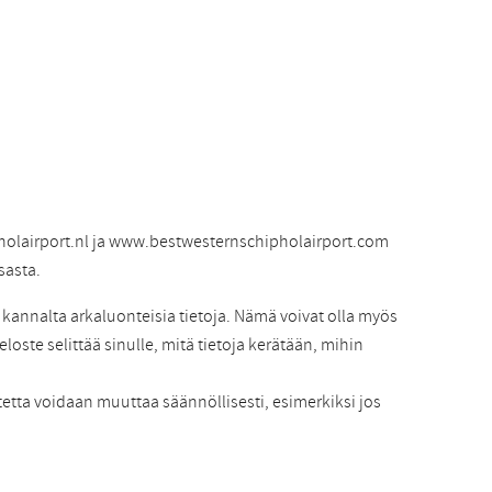
olairport.nl ja www.bestwesternschipholairport.com
sasta.
annalta arkaluonteisia tietoja. Nämä voivat olla myös
eloste selittää sinulle, mitä tietoja kerätään, mihin
stetta voidaan muuttaa säännöllisesti, esimerkiksi jos