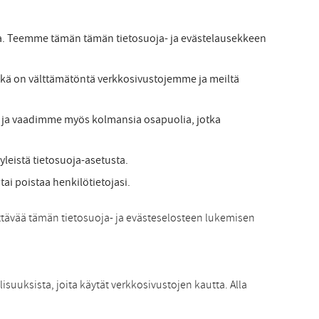
ja. Teemme tämän tämän tietosuoja- ja evästelausekkeen
 mikä on välttämätöntä verkkosivustojemme ja meiltä
si ja vaadimme myös kolmansia osapuolia, jotka
yleistä tietosuoja-asetusta.
tai poistaa henkilötietojasi.
yttävää tämän tietosuoja- ja evästeselosteen lukemisen
isuuksista, joita käytät verkkosivustojen kautta. Alla