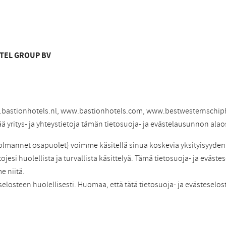
OTEL GROUP BV
.bastionhotels.nl, www.bastionhotels.com, www.bestwesternschiph
ää yritys- ja yhteystietoja tämän tietosuoja- ja evästelausunnon alao
mannet osapuolet) voimme käsitellä sinua koskevia yksityisyyden k
ojesi huolellista ja turvallista käsittelyä. Tämä tietosuoja- ja evästes
e niitä.
eselosteen huolellisesti. Huomaa, että tätä tietosuoja- ja evästeselo