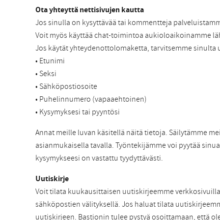
Ota yhteyttä nettisivujen kautta
Jos sinulla on kysyttävää tai kommentteja palveluistamm
Voit myös käyttää chat-toimintoa aukioloaikoinamme läh
Jos käytät yhteydenottolomaketta, tarvitsemme sinulta u
• Etunimi
• Seksi
• Sähköpostiosoite
• Puhelinnumero (vapaaehtoinen)
• Kysymyksesi tai pyyntösi
Annat meille luvan käsitellä näitä tietoja. Säilytämme 
asianmukaisella tavalla. Työntekijämme voi pyytää sinua 
kysymykseesi on vastattu tyydyttävästi.
Uutiskirje
Voit tilata kuukausittaisen uutiskirjeemme verkkosivuill
sähköpostien välityksellä. Jos haluat tilata uutiskirjeem
uutiskirjeen. Bastionin tulee pystyä osoittamaan, että olet