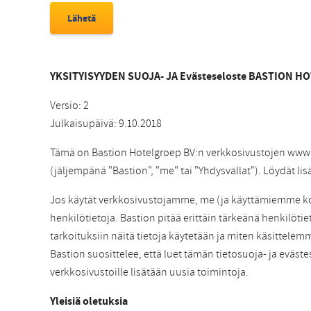
YKSITYISYYDEN SUOJA- JA Evästeseloste BASTION H
Versio: 2
Julkaisupäivä: 9.10.2018
Tämä on Bastion Hotelgroep BV:n verkkosivustojen www
(jäljempänä "Bastion", "me" tai "Yhdysvallat"). Löydät lis
Jos käytät verkkosivustojamme, me (ja käyttämiemme kol
henkilötietoja. Bastion pitää erittäin tärkeänä henkilötiet
tarkoituksiin näitä tietoja käytetään ja miten käsittelemm
Bastion suosittelee, että luet tämän tietosuoja- ja eväst
verkkosivustoille lisätään uusia toimintoja.
Yleisiä oletuksia