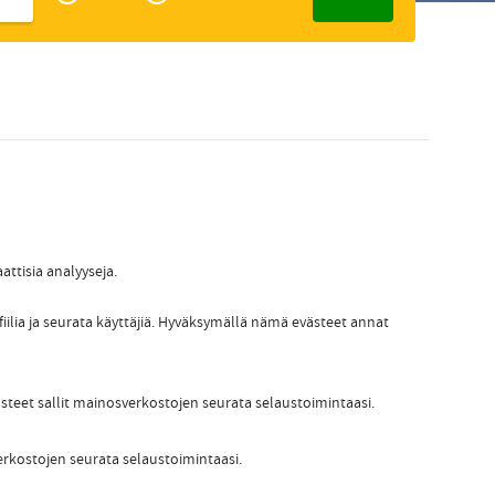
Zakelijk
Slovak
attisia analyyseja.
fiilia ja seurata käyttäjiä. Hyväksymällä nämä evästeet annat
ästeet sallit mainosverkostojen seurata selaustoimintaasi.
erkostojen seurata selaustoimintaasi.