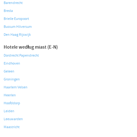
Barendrecht
Breda
Brielle Europoort
Bussum Hilversum
Den Haag Rijswijk
Hotele według miast (E-N)
Dordrecht Papendrecht
Eindhoven
Geleen
Groningen
Haarlem Velsen
Heerlen
Hoofddorp
Leiden
Leeuwarden
Maastricht