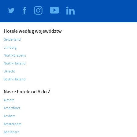
Hotele według województw
Gelderland
Limburg
North-Brabant
North-Holland
Utrecht
South-Holland
Nasze hotele od A do Z
Almere
Amersfoort
Arnhem
Amsterdam
Apeldoorn