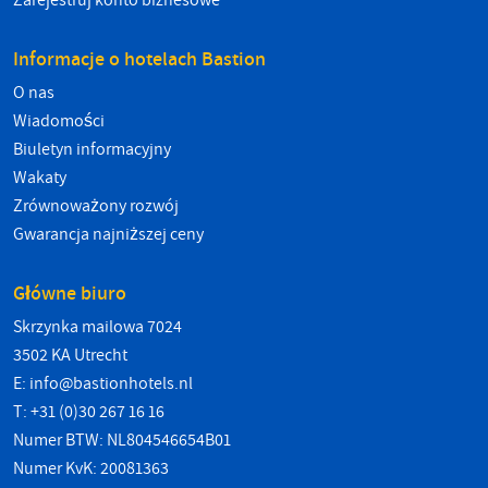
Zarejestruj konto biznesowe
Informacje o hotelach Bastion
O nas
Wiadomości
Biuletyn informacyjny
Wakaty
Zrównoważony rozwój
Gwarancja najniższej ceny
Główne biuro
Skrzynka mailowa 7024
3502 KA Utrecht
E:
info@bastionhotels.nl
T: +31 (0)30 267 16 16
Numer BTW: NL804546654B01
Numer KvK: 20081363