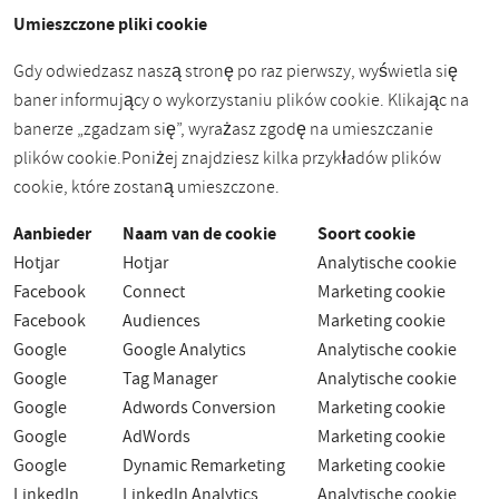
Umieszczone pliki cookie
Gdy odwiedzasz naszą stronę po raz pierwszy, wyświetla się
baner informujący o wykorzystaniu plików cookie. Klikając na
banerze „zgadzam się”, wyrażasz zgodę na umieszczanie
plików cookie.
Poniżej znajdziesz kilka przykładów plików
cookie, które zostaną umieszczone.
Aanbieder
Naam van de cookie
Soort cookie
Hotjar
Hotjar
Analytische cookie
Facebook
Connect
Marketing cookie
Facebook
Audiences
Marketing cookie
Google
Google Analytics
Analytische cookie
Google
Tag Manager
Analytische cookie
Google
Adwords Conversion
Marketing cookie
Google
AdWords
Marketing cookie
Google
Dynamic Remarketing
Marketing cookie
LinkedIn
LinkedIn Analytics
Analytische cookie