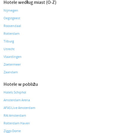
Hotele według miast (O-Z)
Nijmegen
Oegstgeest
Roosendaal
Rotterdam
Tilburg
Utrecht
Vlaardingen
Zoetermeer
Zaandam
Hotele w pobliżu
Hotels Schiphol
Amsterdam Arena
AFAS Live Amsterdam
RAI Amsterdam
Rotterdam Haven
Ziggo Dome