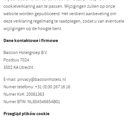
cookieverklaring aan te passen. Wijzigingen zullen op onze
website worden gepubliceerd. Het verdient aanbeveling om
deze verklaring regelmatig te raadplegen, zodat u van eventuele
wijzigingen op de hoogte bent.
Dane kontaktowe i firmowe
Bastion Hotelgroep B.V.
Postbus 7024
3502 KA Utrecht
E-mail:
privacy@bastionhotels.nl
Numer telefonu: +31 (0)30 267 16 16
Numer KvK: 20081363
Numer BTW: NL804546654B01
Przegląd plików cookie