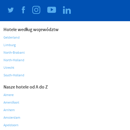
Hotele według województw
Gelderland
Limburg
North-Brabant
North-Holland
Utrecht
South-Holland
Nasze hotele od A do Z
Almere
Amersfoort
Arnhem
Amsterdam
Apeldoorn