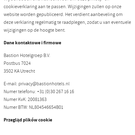
cookieverklaring aan te passen. Wijzigingen zullen op onze
website worden gepubliceerd. Het verdient aanbeveling om
deze verklaring regelmatig te raadplegen, zodat u van eventuele
wijzigingen op de hoogte bent.
Dane kontaktowe i firmowe
Bastion Hotelgroep B.V.
Postbus 7024
3502 KA Utrecht
E-mail:
privacy@bastionhotels.nl
Numer telefonu: +31 (0)30 267 16 16
Numer KvK: 20081363
Numer BTW: NL804546654B01
Przegląd plików cookie