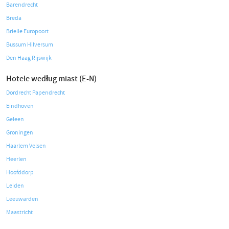
Barendrecht
Breda
Brielle Europoort
Bussum Hilversum
Den Haag Rijswijk
Hotele według miast (E-N)
Dordrecht Papendrecht
Eindhoven
Geleen
Groningen
Haarlem Velsen
Heerlen
Hoofddorp
Leiden
Leeuwarden
Maastricht