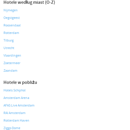
Hotele według miast (O-Z)
Nijmegen
Oegstgeest
Roosendaal
Rotterdam
Tilburg
Utrecht
Vlaardingen
Zoetermeer
Zaandam
Hotele w pobliżu
Hotels Schiphol
Amsterdam Arena
AFAS Live Amsterdam
RAI Amsterdam
Rotterdam Haven
Ziggo Dome