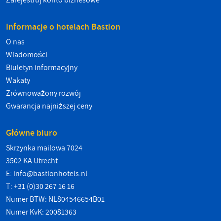
Zarejestruj konto biznesowe
Informacje o hotelach Bastion
O nas
Wiadomości
Biuletyn informacyjny
Wakaty
Zrównoważony rozwój
Gwarancja najniższej ceny
Główne biuro
Skrzynka mailowa 7024
3502 KA Utrecht
E:
info@bastionhotels.nl
T: +31 (0)30 267 16 16
Numer BTW: NL804546654B01
Numer KvK: 20081363