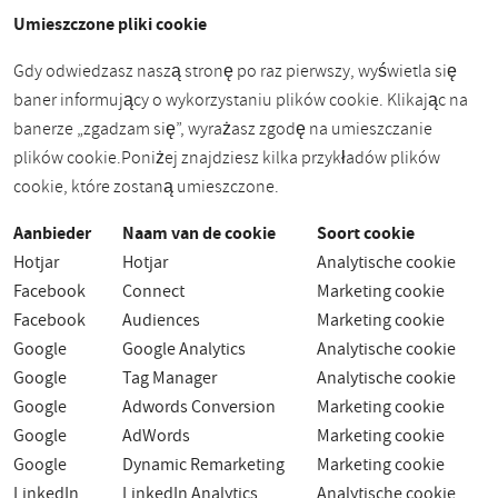
Umieszczone pliki cookie
Gdy odwiedzasz naszą stronę po raz pierwszy, wyświetla się
baner informujący o wykorzystaniu plików cookie. Klikając na
banerze „zgadzam się”, wyrażasz zgodę na umieszczanie
plików cookie.
Poniżej znajdziesz kilka przykładów plików
cookie, które zostaną umieszczone.
Aanbieder
Naam van de cookie
Soort cookie
Hotjar
Hotjar
Analytische cookie
Facebook
Connect
Marketing cookie
Facebook
Audiences
Marketing cookie
Google
Google Analytics
Analytische cookie
Google
Tag Manager
Analytische cookie
Google
Adwords Conversion
Marketing cookie
Google
AdWords
Marketing cookie
Google
Dynamic Remarketing
Marketing cookie
LinkedIn
LinkedIn Analytics
Analytische cookie