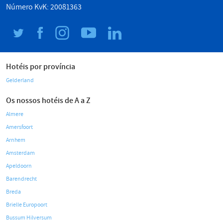
Número KvK: 20081363
Hotéis por província
Gelderland
Os nossos hotéis de A a Z
Almere
Amersfoort
Arnhem
Amsterdam
Apeldoorn
Barendrecht
Breda
Brielle Europoort
Bussum Hilversum