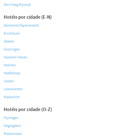
Den Haag Rijswijk
Hotéis por cidade (E-N)
Dordrecht Papendrecht
Eindhoven
Geleen
Groningen
Haarlem Velsen
Heerlen
Hoofddorp
Leiden
Leeuwarden
Maastricht
Hotéis por cidade (O-Z)
Nijmegen
Oegstgeest
Roosendaal