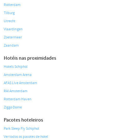
Rotterdam
Tilburg
Utrecht
Vlaardingen
Zoetermeer
Zaandam
Hotéis nas proximidades
Hotels Schiphol
Amsterdam Arena
AFAS Live Amsterdam
RAI Amsterdam
Rotterdam Haven
Ziggo Dome
Pacotes hoteleiros
Park Sleep Fly Schiphol
Ver todos os pacotes de hotel