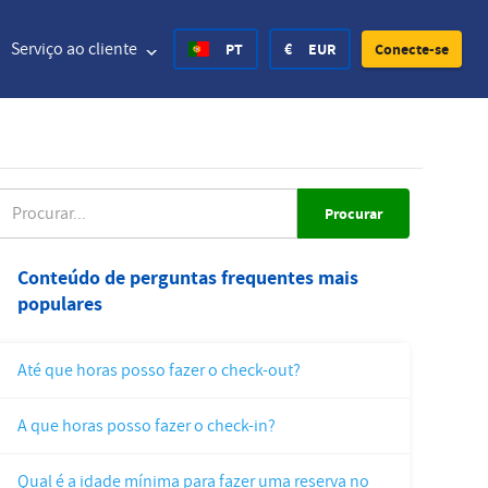
Serviço ao cliente
PT
€
EUR
Conecte-se
d States Dollar
Deutsch
£
British Pound
ROCURAR
d States Dollar
Deutsch
£
British Pound
Conteúdo de perguntas frequentes mais
populares
h Krone
Español
Rs.
India Rupee
y Krone
Hvratski
zł
Poland Zloty
Até que horas posso fazer o check-out?
en Krona
Finnish
CHF
Switzerland Franc
A que horas posso fazer o check-in?
Czech
Qual é a idade mínima para fazer uma reserva no