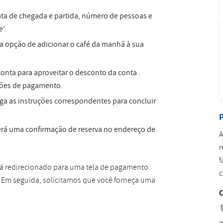
Romanian
Turkish
data de chegada e partida, número de pessoas e
'.
 a opção de adicionar o café da manhã à sua
conta para aproveitar o desconto da conta .
pções de pagamento.
ga as instruções correspondentes para concluir
P
berá uma confirmação de reserva no endereço de
A
r
f
rá redirecionado para uma tela de pagamento
c
? Em seguida, solicitamos que você forneça uma
C