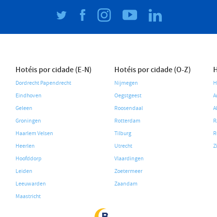
Hotéis por cidade (E-N)
Hotéis por cidade (O-Z)
H
Dordrecht Papendrecht
Nijmegen
H
Eindhoven
Oegstgeest
A
Geleen
Roosendaal
A
Groningen
Rotterdam
R
Haarlem Velsen
Tilburg
R
Heerlen
Utrecht
Z
Hoofddorp
Vlaardingen
Leiden
Zoetermeer
Leeuwarden
Zaandam
Maastricht