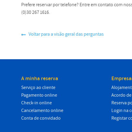
Prefere reservar por telefone? Entre em contato com no
(0)30 267 1616.
Voltar para a visão geral das perguntas
A minha reserva
Empresa
Serviço ao cliente
Alojament
Pagamento online
Acordo de 
Check-in online
Reserva po
Cancelamento online
Login na 
Conta de convidado
Registar c