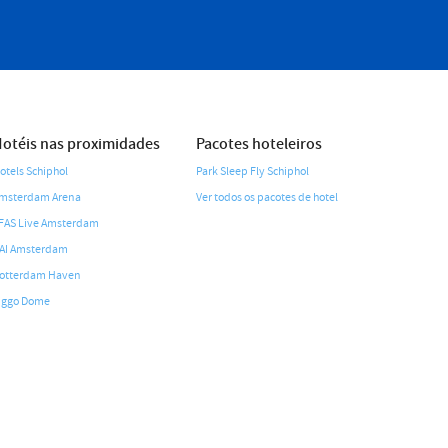
otéis nas proximidades
Pacotes hoteleiros
otels Schiphol
Park Sleep Fly Schiphol
msterdam Arena
Ver todos os pacotes de hotel
FAS Live Amsterdam
AI Amsterdam
otterdam Haven
iggo Dome