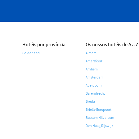
Hotéis por província
Os nossos hotéis de A a Z
Gelderland
Almere
Amersfoort
Arnhem
Amsterdam
Apeldoorn
Barendrecht
Breda
Brielle Europoort
Bussum Hilversum
Den Haag Rijswijk