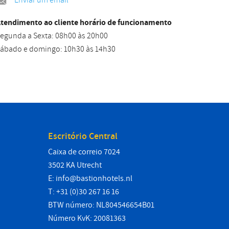
Enviar um email
tendimento ao cliente horário de funcionamento
egunda a Sexta: 08h00 às 20h00
ábado e domingo: 10h30 às 14h30
Escritório Central
Caixa de correio 7024
3502 KA Utrecht
E:
info@bastionhotels.nl
T: +31 (0)30 267 16 16
BTW número: NL804546654B01
Número KvK: 20081363