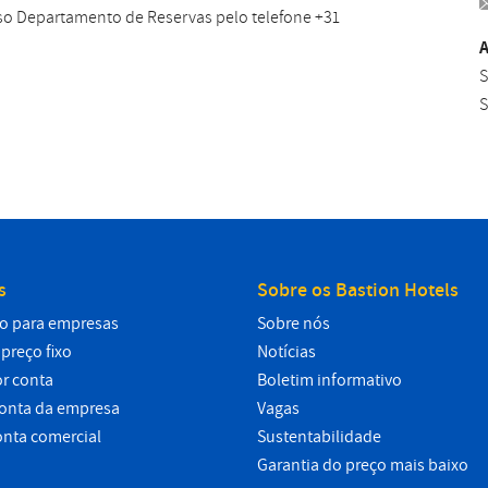
sso Departamento de Reservas pelo telefone +31
A
S
S
s
Sobre os Bastion Hotels
o para empresas
Sobre nós
preço fixo
Notícias
r conta
Boletim informativo
conta da empresa
Vagas
onta comercial
Sustentabilidade
Garantia do preço mais baixo