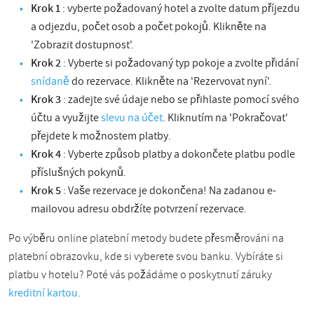
Krok 1
: vyberte požadovaný hotel a zvolte datum příjezdu
a odjezdu, počet osob a počet pokojů. Klikněte na
'Zobrazit dostupnost'.
Krok 2
: Vyberte si požadovaný typ pokoje a zvolte přidání
snídaně
do rezervace. Klikněte na 'Rezervovat nyní'.
Krok 3
: zadejte své údaje nebo se přihlaste pomocí svého
účtu a využijte
slevu na účet
. Kliknutím na 'Pokračovat'
přejdete k možnostem platby.
Krok 4
: Vyberte způsob platby a dokončete platbu podle
příslušných pokynů.
Krok 5
: Vaše rezervace je dokončena! Na zadanou e-
mailovou adresu obdržíte potvrzení rezervace.
Po výběru online platební metody budete přesměrováni na
platební obrazovku, kde si vyberete svou banku. Vybíráte si
platbu v hotelu? Poté vás požádáme o poskytnutí záruky
kreditní kartou
.