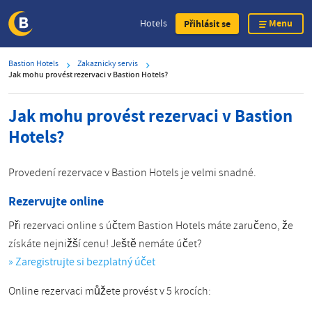
Menu
Hotels
Přihlásit se
Skip
Bastion Hotels
Zakaznicky servis
to
Jak mohu provést rezervaci v Bastion Hotels?
main
content
Jak mohu provést rezervaci v Bastion
Hotels?
Provedení rezervace v Bastion Hotels je velmi snadné.
Rezervujte online
Při rezervaci online s účtem Bastion Hotels máte zaručeno, že
získáte nejnižší cenu! Ještě nemáte účet?
» Zaregistrujte si bezplatný účet
Online rezervaci můžete provést v 5 krocích: