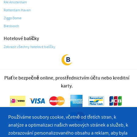
RAI Amsterdam
Rotterdam Haven
Ziggo Dome
Biesbosch
Hotelové balíčky
Zobrazit všechny hotelové balíčky
Plaťte bezpečně online, prostřednictvím účtu nebo kreditní
karty.
Používáme soubory cookie, včetně od třetích stran, k
analýze a optimalizaci našich webových stránek a služeb, k
zobrazování personalizovaného obsahu a reklam, aby byla