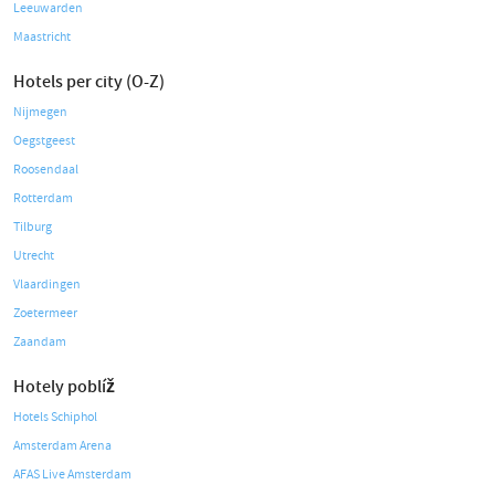
Leeuwarden
Maastricht
Hotels per city (O-Z)
Nijmegen
Oegstgeest
Roosendaal
Rotterdam
Tilburg
Utrecht
Vlaardingen
Zoetermeer
Zaandam
Hotely poblíž
Hotels Schiphol
Amsterdam Arena
AFAS Live Amsterdam