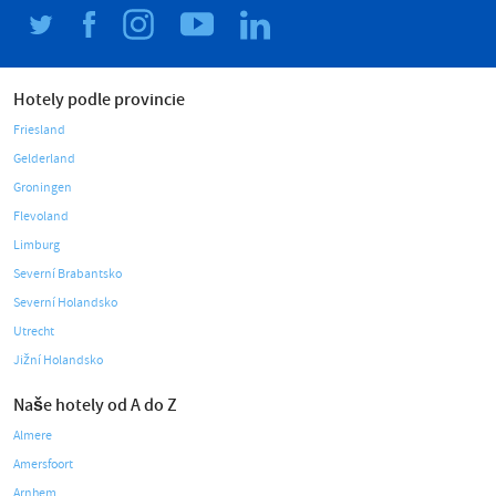
Hotely podle provincie
Friesland
Gelderland
Groningen
Flevoland
Limburg
Severní Brabantsko
Severní Holandsko
Utrecht
Jižní Holandsko
Naše hotely od A do Z
Almere
Amersfoort
Arnhem