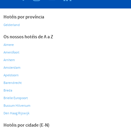
Hotéis por província
Gelderland
Os nossos hotéis de A a Z
Almere
Amersfoort
Arnhem
Amsterdam
Apeldoorn
Barendrecht
Breda
Brielle Europoort
Bussum Hilversum
Den Haag Rijswijk
Hotéis por cidade (E-N)