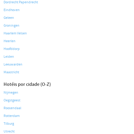
Dordrecht Papendrecht
Eindhoven
Geleen
Groningen
Haarlem Velsen
Heerlen
Hoofddorp
Leiden
Leeuwarden
Maastricht
Hotéis por cidade (O-Z)
Nijmegen
Oegstgeest
Roosendaal
Rotterdam
Tilburg
Utrecht