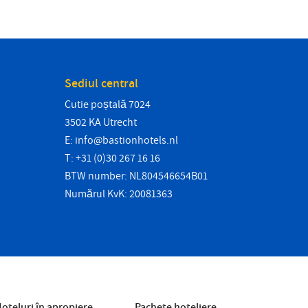
Sediul central
Cutie poștală 7024
3502 KA Utrecht
E:
info@bastionhotels.nl
T: +31 (0)30 267 16 16
BTW number: NL804546654B01
Numărul KvK: 20081363
oteluri în apropiere
Pachete hoteliere