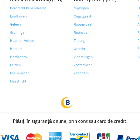
Dordrecht Papendrecht
Nijmegen
H
Eindhoven
Oegstgeest
A
Geleen
Roosendaal
A
Groningen
Rotterdam
R
Haarlem Velsen
Tilburg
R
Heerlen
Utrecht
Z
Hoofddorp
Vlaardingen
B
Leiden
Zoetermeer
Leeuwarden
Zaandam
Maastricht
Plătiți în siguranță online, prin cont sau card de credit.