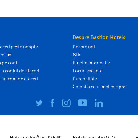
Despre Bastion Hotels
faceri peste noapte
Despre noi
eț fix
Știri
 pe cont
Buletin informativ
la contul de afaceri
Locuri vacante
i un cont de afaceri
Durabilitate
Garanția celui mai mic preț
Hoteluri după oraș (E-N)
Hotels per city (O-Z)
H