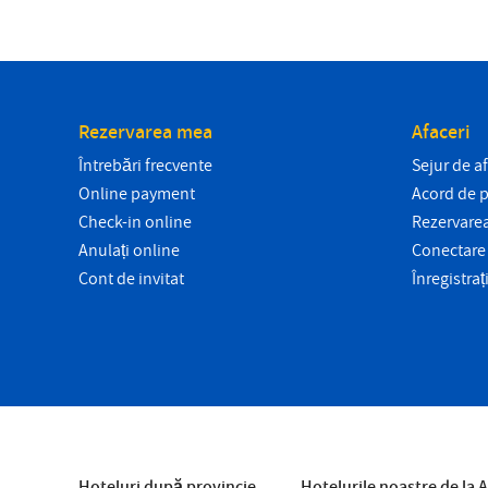
Rezervarea mea
Afaceri
Întrebări frecvente
Sejur de a
Online payment
Acord de pr
Check-in online
Rezervarea
Anulați online
Conectare 
Cont de invitat
Înregistraț
Hoteluri după provincie
Hotelurile noastre de la A