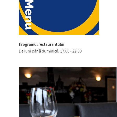
Programul restaurantului
De luni până duminică: 17:00 - 22:00