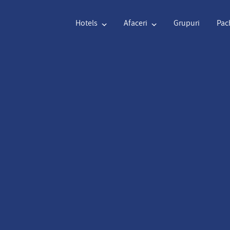
Hotels
Afaceri
Grupuri
Pac
Engleză
€
Euro
Olanda
$
U
Engleză
€
Euro
Olanda
$
U
Franceză
CAD
Canadian Dollar
Italiană
DKK
D
Poloneză
NZD
New Zealand Dollar
Portugheză
NOK
N
Suedez
Kč
Czech Koruna
Danez
SEK
S
Greacă
Norvegian