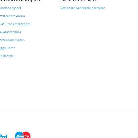
otels Schiphol
Vezi toate pachetele hoteliere
msterdam Arena
FAS Live Amsterdam
AI Amsterdam
otterdam Haven
iggo Dome
iesbosch