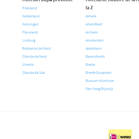
la Z
Friesland
Gelderland
Almere
Groningen
Amersfoort
Flevoland
Arnhem
Limburg
Amsterdam
Brabantul de Nord
Apeldoorn
Olanda de Nord
Barendrecht
Utrecht
Breda
Olanda de Sud
Brielle Europoort
Bussum Hilversum
Den Haag Rijswijk