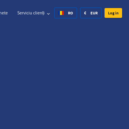
hete
Serviciu clienți
RO
€
EUR
Log in
nited States Dollar
Germană
£
British Pound
nited States Dollar
Germană
£
British Pound
anish Krone
Spaniolă
Rs.
India Rupee
orway Krone
Croat
zł
Poland Zloty
weden Krona
Finlandeză
CHF
Switzerland Franc
Cehia