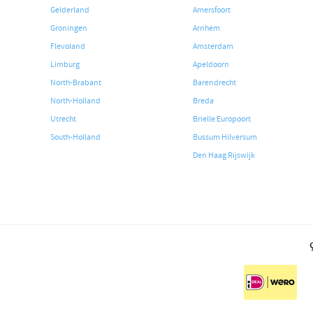
Gelderland
Amersfoort
Groningen
Arnhem
Flevoland
Amsterdam
Limburg
Apeldoorn
North-Brabant
Barendrecht
North-Holland
Breda
Utrecht
Brielle Europoort
South-Holland
Bussum Hilversum
Den Haag Rijswijk