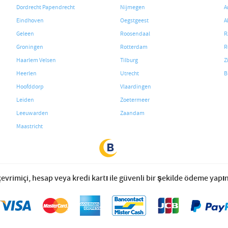
Dordrecht Papendrecht
Nijmegen
A
Eindhoven
Oegstgeest
A
Geleen
Roosendaal
R
Groningen
Rotterdam
R
Haarlem Velsen
Tilburg
Z
Heerlen
Utrecht
B
Hoofddorp
Vlaardingen
Leiden
Zoetermeer
Leeuwarden
Zaandam
Maastricht
çevrimiçi, hesap veya kredi kartı ile güvenli bir şekilde ödeme yapın