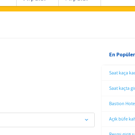
Romanian
Turkish
En Popüler
Saat kaça kad
Saat kaçta gi
Bastion Hote
Açık büfe kah
Resmi giriş 