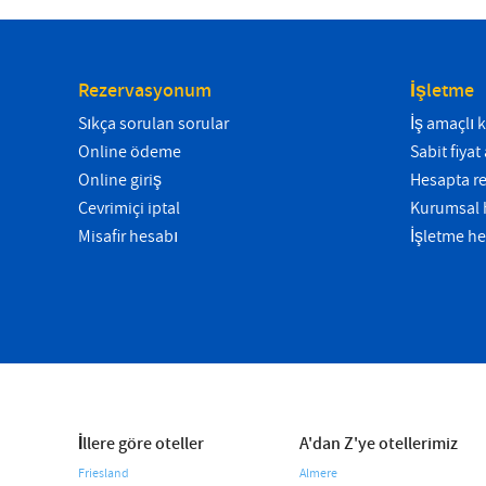
Rezervasyonum
İşletme
Sıkça sorulan sorular
İş amaçlı
Online ödeme
Sabit fiya
Online giriş
Hesapta r
Çevrimiçi iptal
Kurumsal h
Misafir hesabı
İşletme he
İllere göre oteller
A'dan Z'ye otellerimiz
Friesland
Almere