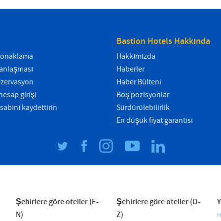
Bastion Hotels Hakkında
 konaklama
Hakkımızda
t anlaşması
Haberler
ezervasyon
Haber Bülteni
esap girişi
Boş pozisyonlar
sabını kaydettirin
Sürdürülebilirlik
En düşük fiyat garantisi
Şehirlere göre oteller (E-
Şehirlere göre oteller (O-
Y
N)
Z)
H