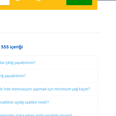
Zakelijk
Slovak
 SSS içeriği
ar çıkış yapabilirim?
riş yapabilirim?
ls'nde rezervasyon yapmak için minimum yaş kaçtır?
valtının açılış saatleri nedir?
saatinden daha erken giriş yapabilir miyim?