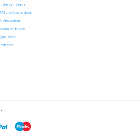
msterdam Arena
FAS Live Amsterdam
AI Amsterdam
otterdam Haven
iggo Dome
iesbosch
.