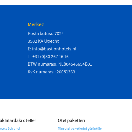
Merkez
Posta kutusu 7024
3502 KA Utrecht
E:
info@bastionhotels.nl
T: +31 (0)30 267 16 16
BTW numarası: NL804546654B01
KvK numarası: 20081363
akınlardaki oteller
Otel paketleri
otels Schiphol
Tüm otel paketlerini görüntüle