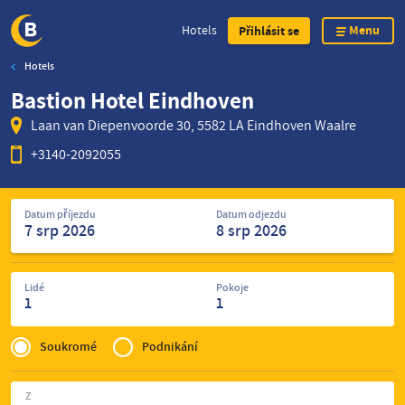
Menu
Hotels
Přihlásit se
Hotels
Skip
Bastion Hotel Eindhoven
to
main
Laan van Diepenvoorde 30, 5582 LA Eindhoven Waalre
content
+3140-2092055
Hledat
Datum příjezdu
Datum odjezdu
hotely
Lidé
Pokoje
1
1
Privé
of
Soukromé
Podnikání
Zakelijk
Z