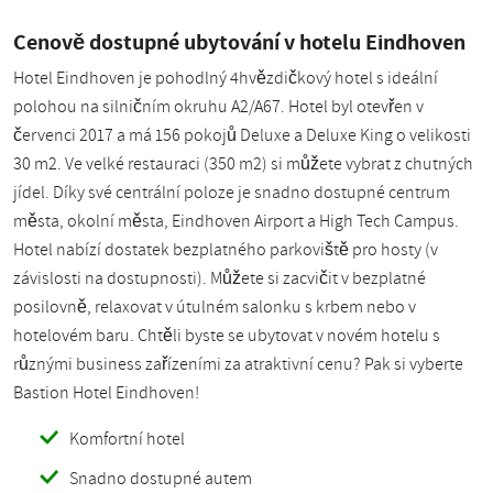
Cenově dostupné ubytování v hotelu Eindhoven
Hotel Eindhoven je pohodlný 4hvězdičkový hotel s ideální
polohou na silničním okruhu A2/A67. Hotel byl otevřen v
červenci 2017 a má 156 pokojů Deluxe a Deluxe King o velikosti
30 m2. Ve velké restauraci (350 m2) si můžete vybrat z chutných
jídel. Díky své centrální poloze je snadno dostupné centrum
města, okolní města, Eindhoven Airport a High Tech Campus.
Hotel nabízí dostatek bezplatného parkoviště pro hosty (v
závislosti na dostupnosti). Můžete si zacvičit v bezplatné
posilovně, relaxovat v útulném salonku s krbem nebo v
hotelovém baru. Chtěli byste se ubytovat v novém hotelu s
různými business zařízeními za atraktivní cenu? Pak si vyberte
Bastion Hotel Eindhoven!
Komfortní hotel
Snadno dostupné autem