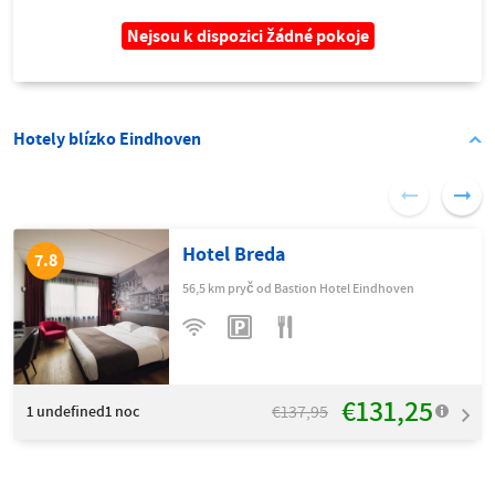
Nejsou k dispozici žádné pokoje
Hotely blízko Eindhoven
Hotel Breda
7.8
56,5 km pryč od Bastion Hotel Eindhoven
€131,25
€137,95
1
undefined1 noc