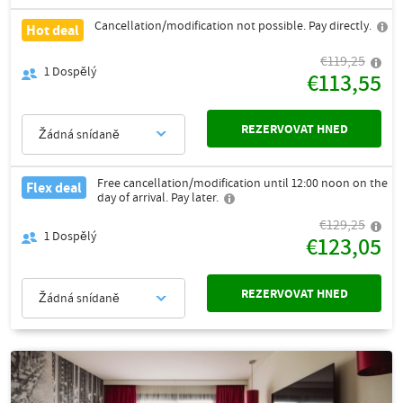
Cancellation/modification not possible. Pay directly.
Hot deal
€119,25
1
Dospělý
€113,55
REZERVOVAT HNED
Žádná snídaně
Free cancellation/modification until 12:00 noon on the
Flex deal
day of arrival. Pay later.
€129,25
1
Dospělý
€123,05
REZERVOVAT HNED
Žádná snídaně