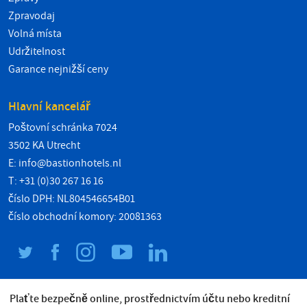
Zpravodaj
Volná místa
Udržitelnost
Garance nejnižší ceny
Hlavní kancelář
Poštovní schránka 7024
3502 KA Utrecht
E:
info@bastionhotels.nl
T: +31 (0)30 267 16 16
číslo DPH: NL804546654B01
číslo obchodní komory: 20081363
Plaťte bezpečně online, prostřednictvím účtu nebo kreditní