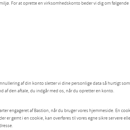
gsmiljø. For at oprette en virksomhedskonto beder vi dig om følgende
annullering af din konto sletter vi dine personlige data så hurtigt s
 af den aftale, du indgår med os, når du opretter en konto.
arter engageret af Bastion, når du bruger vores hjemmeside. En cooki
r gemt i en cookie, kan overføres til vores egne sikre servere eller
dresse.