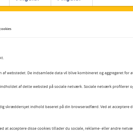
Romanian
Turkish
 cookies
kt.
n af webstedet. De indsamlede data vil blive kombineret og aggregeret for at 
 indholdet af dette websted på sociale netværk. Sociale netværk profilerer o
e dig skræddersyet indhold baseret på din browseradfærd. Ved at acceptere d
ed at acceptere disse cookies tillader du sociale, reklame- eller andre netvæ