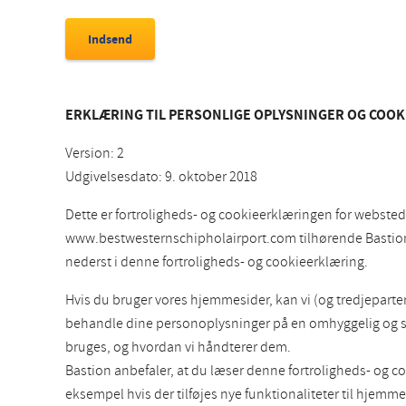
ERKLÆRING TIL PERSONLIGE OPLYSNINGER OG COOK
Version: 2
Udgivelsesdato: 9. oktober 2018
Dette er fortroligheds- og cookieerklæringen for webs
www.bestwesternschipholairport.com tilhørende Bastion H
nederst i denne fortroligheds- og cookieerklæring.
Hvis du bruger vores hjemmesider, kan vi (og tredjepart
behandle dine personoplysninger på en omhyggelig og sikk
bruges, og hvordan vi håndterer dem.
Bastion anbefaler, at du læser denne fortroligheds- og c
eksempel hvis der tilføjes nye funktionaliteter til hjemm