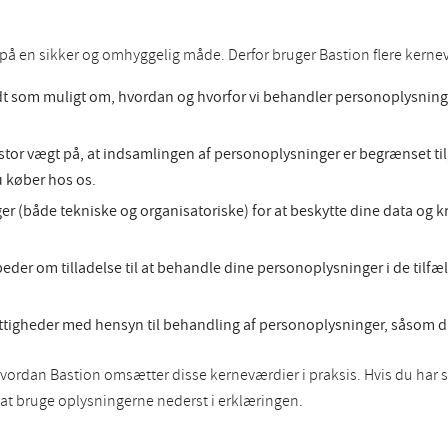
a på en sikker og omhyggelig måde. Derfor bruger Bastion flere kerne
dt som muligt om, hvordan og hvorfor vi behandler personoplysninger
tor vægt på, at indsamlingen af personoplysninger er begrænset til,
 køber hos os.
nger (både tekniske og organisatoriske) for at beskytte dine data og 
eder om tilladelse til at behandle dine personoplysninger i de tilfæl
ettigheder med hensyn til behandling af personoplysninger, såsom din r
vordan Bastion omsætter disse kerneværdier i praksis. Hvis du har s
 at bruge oplysningerne nederst i erklæringen.