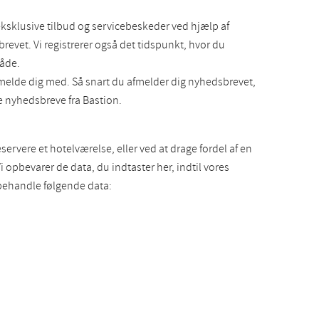
sklusive tilbud og servicebeskeder ved hjælp af
revet. Vi registrerer også det tidspunkt, hvor du
måde.
afmelde dig med. Så snart du afmelder dig nyhedsbrevet,
ge nyhedsbreve fra Bastion.
ervere et hotelværelse, eller ved at drage fordel af en
i opbevarer de data, du indtaster her, indtil vores
 behandle følgende data: