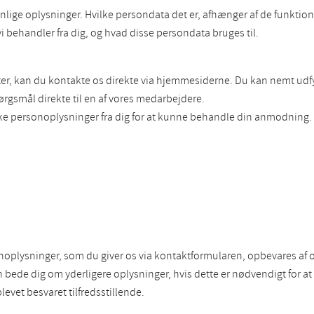
nlige oplysninger. Hvilke persondata det er, afhænger af de funktio
 vi behandler fra dig, og hvad disse persondata bruges til.
ester, kan du kontakte os direkte via hjemmesiderne. Du kan nemt u
pørgsmål direkte til en af vores medarbejdere.
kke personoplysninger fra dig for at kunne behandle din anmodning.
sonoplysninger, som du giver os via kontaktformularen, opbevares af o
de dig om yderligere oplysninger, hvis dette er nødvendigt for at 
blevet besvaret tilfredsstillende.