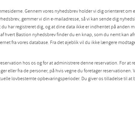
mesiderne. Gennem vores nyhedsbrev holder vi dig orienteret om ek
nyhedsbrev, gemmer vi din e-mailadresse, så vi kan sende dig nyhedsb
 du har registreret dig, og at dine data ikke er indhentet på anden 
den af hvert Bastion nyhedsbrev finder du en knap, som du nemt kan 
fjernet fra vores database. Fra det øjeblik vil du ikke længere modta
servation hos os og for at administrere denne reservation. For at res
er eller fra de personer, på hvis vegne du foretager reservationen. V
uelle lovbestemte opbevaringsperioder. Du giver os tilladelse til at