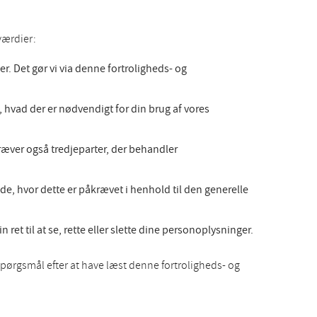
værdier:
. Det gør vi via denne fortroligheds- og
 hvad der er nødvendigt for din brug af vores
kræver også tredjeparter, der behandler
de, hvor dette er påkrævet i henhold til den generelle
et til at se, rette eller slette dine personoplysninger.
pørgsmål efter at have læst denne fortroligheds- og