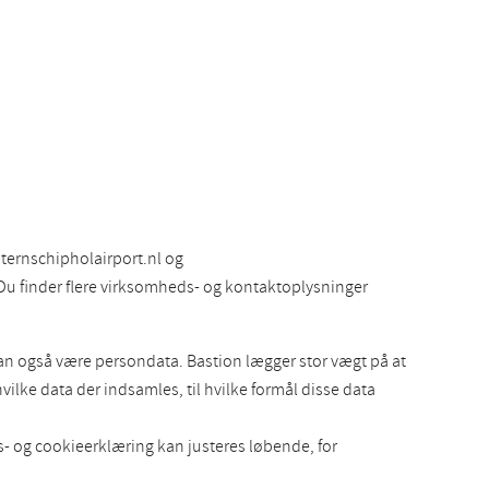
ternschipholairport.nl og
Du finder flere virksomheds- og kontaktoplysninger
kan også være persondata. Bastion lægger stor vægt på at
lke data der indsamles, til hvilke formål disse data
s- og cookieerklæring kan justeres løbende, for