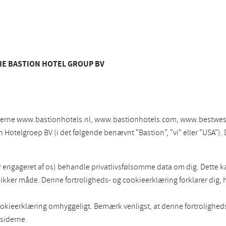
IE BASTION HOTEL GROUP BV
tederne www.bastionhotels.nl, www.bastionhotels.com, www.bestwes
otelgroep BV (i det følgende benævnt "Bastion", "vi" eller "USA"). 
er engageret af os) behandle privatlivsfølsomme data om dig. Dette 
er måde. Denne fortroligheds- og cookieerklæring forklarer dig, hvi
ookieerklæring omhyggeligt. Bemærk venligst, at denne fortrolighed
esiderne.