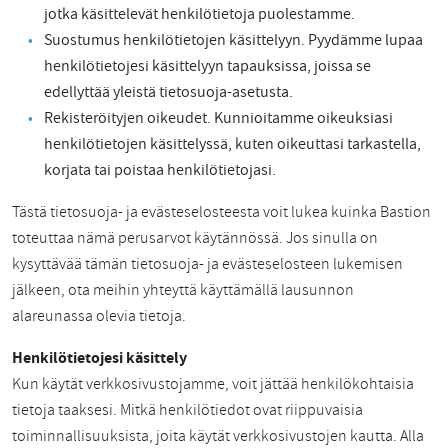
jotka käsittelevät henkilötietoja puolestamme.
Suostumus henkilötietojen käsittelyyn. Pyydämme lupaa
henkilötietojesi käsittelyyn tapauksissa, joissa se
edellyttää yleistä tietosuoja-asetusta.
Rekisteröityjen oikeudet. Kunnioitamme oikeuksiasi
henkilötietojen käsittelyssä, kuten oikeuttasi tarkastella,
korjata tai poistaa henkilötietojasi.
Tästä tietosuoja- ja evästeselosteesta voit lukea kuinka Bastion
toteuttaa nämä perusarvot käytännössä. Jos sinulla on
kysyttävää tämän tietosuoja- ja evästeselosteen lukemisen
jälkeen, ota meihin yhteyttä käyttämällä lausunnon
alareunassa olevia tietoja.
Henkilötietojesi käsittely
Kun käytät verkkosivustojamme, voit jättää henkilökohtaisia
tietoja taaksesi. Mitkä henkilötiedot ovat riippuvaisia
toiminnallisuuksista, joita käytät verkkosivustojen kautta. Alla