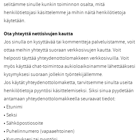
selitämme sinulle kunkin toiminnon osalta, mitä
henkilötietojasi käsittelemme ja mihin näitä henkilötietoja
käytetään.
Ota yhteyttä nettisivujen kautta
Jos sinulla on kysyttävää tai kommentteja palveluistamme, voit
ottaa meihin yhteyttä suoraan verkkosivujen kautta. Voit
helposti täyttää yhteydenottolomakkeen verkkosivuilla. Voit
myös käyttää chat-toimintoa aukioloaikoinamme lähettääksesi
kysymyksesi suoraan jollekin työntekijällemme.
Jos käytät yhteydenottolomaketta, tarvitsemme sinulta useita
henkilötietoja pyyntösi käsittelemiseksi. Siksi sinua pyydetään
antamaan yhteydenottolomakkeella seuraavat tiedot:
• Etunimi
• Seksi
• Sähköpostiosoite
• Puhelinnumero (vapaaehtoinen)
• Kysymyksesi tai pyyntösi