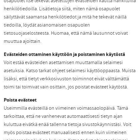
osapuolet itse tekevät asetettujen evästeiden kautta hankituilla
henkilötiedoilla. Lisätietoja siitä, miten nämä osapuolet
säilyttävät saamansa henkilötiedot ja mitä he tekevät näillä
tiedoilla, löydät asianomaisen osapuolen
tietosuojaselosteesta. Huomaa, että nämä lausunnot voivat
muuttua ajoittain.
Evästeiden ottaminen käyttöön ja poistaminen käytöstä
Voit estää evästeiden asettamisen muuttamalla selaimesi
asetuksia. Katso tarkat ohjeet selaimesi käyttöoppaasta. Muista
lisäksi, että tietyt verkkosivuston toiminnot eivät välttämättä
toimi tai toimivat vain osittain, jos poistat evästeet käytöstä.
Poista evästeet
Useimmilla evästeillä on viimeinen voimassaolopäivä. Tämä
tarkoittaa, että ne vanhenevat automaattisesti tietyn ajan
kuluttua eivätkä enää tallenna tietoja sivustokäynnistäsi. Voit
myös poistaa evästeet manuaalisesti ennen kuin viimeinen