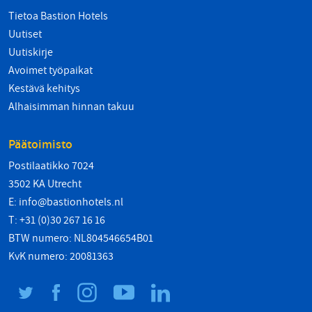
Tietoa Bastion Hotels
Uutiset
Uutiskirje
Avoimet työpaikat
Kestävä kehitys
Alhaisimman hinnan takuu
Päätoimisto
Postilaatikko 7024
3502 KA Utrecht
E:
info@bastionhotels.nl
T: +31 (0)30 267 16 16
BTW numero: NL804546654B01
KvK numero: 20081363