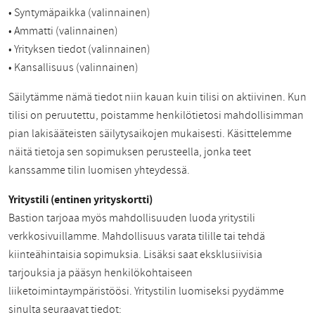
• Syntymäpaikka (valinnainen)
• Ammatti (valinnainen)
• Yrityksen tiedot (valinnainen)
• Kansallisuus (valinnainen)
Säilytämme nämä tiedot niin kauan kuin tilisi on aktiivinen. Kun
tilisi on peruutettu, poistamme henkilötietosi mahdollisimman
pian lakisääteisten säilytysaikojen mukaisesti. Käsittelemme
näitä tietoja sen sopimuksen perusteella, jonka teet
kanssamme tilin luomisen yhteydessä.
Yritystili (entinen yrityskortti)
Bastion tarjoaa myös mahdollisuuden luoda yritystili
verkkosivuillamme. Mahdollisuus varata tilille tai tehdä
kiinteähintaisia sopimuksia. Lisäksi saat eksklusiivisia
tarjouksia ja pääsyn henkilökohtaiseen
liiketoimintaympäristöösi. Yritystilin luomiseksi pyydämme
sinulta seuraavat tiedot: