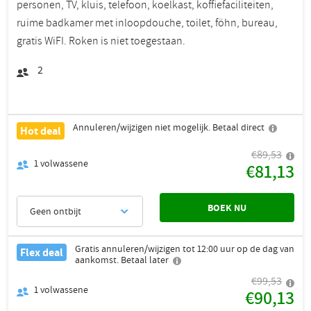
personen, TV, kluis, telefoon, koelkast, koffiefaciliteiten,
ruime badkamer met inloopdouche, toilet, föhn, bureau,
gratis WiFI. Roken is niet toegestaan.
2
Annuleren/wijzigen niet mogelijk. Betaal direct
Hot deal
€89,53
1
volwassene
€81,13
BOEK NU
Geen ontbijt
Gratis annuleren/wijzigen tot 12:00 uur op de dag van
Flex deal
aankomst. Betaal later
€99,53
1
volwassene
€90,13