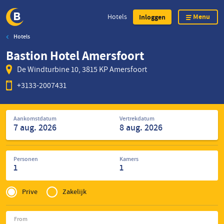
Menu
Hotels
Inloggen
Hotels
Overslaan
Bastion Hotel Amersfoort
en
naar
De Windturbine 10, 3815 KP Amersfoort
de
+3133-2007431
inhoud
gaan
Zoek
Aankomstdatum
Vertrekdatum
naar
hotels
Personen
Kamers
1
1
Privé
of
Prive
Zakelijk
Zakelijk
From