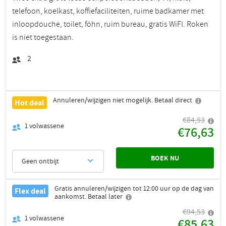
telefoon, koelkast, koffiefaciliteiten, ruime badkamer met
inloopdouche, toilet, föhn, ruim bureau, gratis WiFI. Roken
is niet toegestaan.
2
Annuleren/wijzigen niet mogelijk. Betaal direct
Hot deal
€84,53
1
volwassene
€76,63
BOEK NU
Geen ontbijt
Gratis annuleren/wijzigen tot 12:00 uur op de dag van
Flex deal
aankomst. Betaal later
€94,53
1
volwassene
€85,63