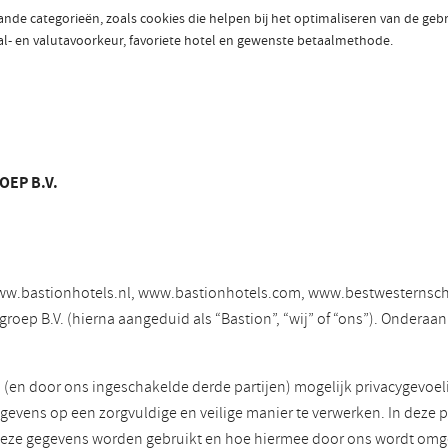
aande categorieën, zoals cookies die helpen bij het optimaliseren van de ge
aal- en valutavoorkeur, favoriete hotel en gewenste betaalmethode.
OEP B.V.
s www.bastionhotels.nl, www.bastionhotels.com, www.bestwesternsch
p B.V. (hierna aangeduid als “Bastion”, “wij” of “ons”). Onderaan d
j (en door ons ingeschakelde derde partijen) mogelijk privacygevo
gevens op een zorgvuldige en veilige manier te verwerken. In deze p
deze gegevens worden gebruikt en hoe hiermee door ons wordt om