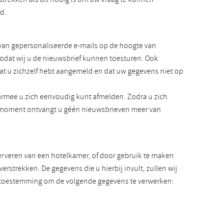
rd.
van gepersonaliseerde e-mails op de hoogte van
zodat wij u de nieuwsbrief kunnen toesturen. Ook
at u zichzelf hebt aangemeld en dat uw gegevens niet op
rmee u zich eenvoudig kunt afmelden. Zodra u zich
at moment ontvangt u géén nieuwsbrieven meer van
serveren van een hotelkamer, of door gebruik te maken
rstrekken. De gegevens die u hierbij invult, zullen wij
ns toestemming om de volgende gegevens te verwerken: