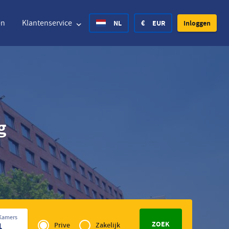
en
Klantenservice
NL
€
EUR
Inloggen
ted States Dollar
Deutsch
£
British Pound
g
ted States Dollar
Deutsch
£
British Pound
ish Krone
Español
Rs.
India Rupee
way Krone
Hrvatski
zł
Poland Zloty
den Krona
Finnish
CHF
Switzerland Franc
Privé
Tsjechisch
Kamers
of
1
Prive
Zakelijk