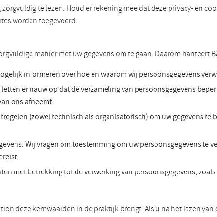
g zorgvuldig te lezen. Houd er rekening mee dat deze privacy- en c
sites worden toegevoerd.
 zorgvuldige manier met uw gegevens om te gaan. Daarom hanteert B
mogelijk informeren over hoe en waarom wij persoonsgegevens verwer
etten er nauw op dat de verzameling van persoonsgegevens beperkt 
van ons afneemt.
egelen (zowel technisch als organisatorisch) om uw gegevens te be
evens. Wij vragen om toestemming om uw persoonsgegevens te verw
reist.
ten met betrekking tot de verwerking van persoonsgegevens, zoals 
stion deze kernwaarden in de praktijk brengt. Als u na het lezen va