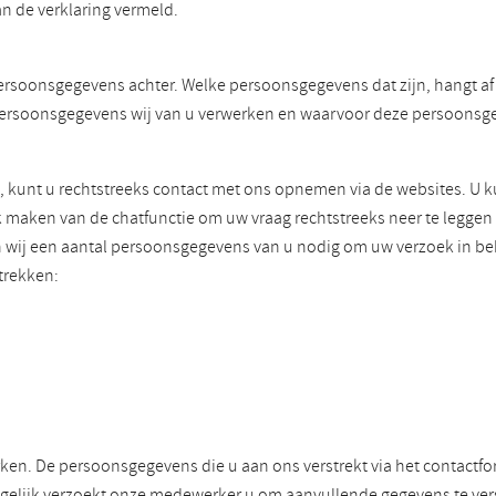
n de verklaring vermeld.
ersoonsgegevens achter. Welke persoonsgegevens dat zijn, hangt af v
ke persoonsgegevens wij van u verwerken en waarvoor deze persoons
, kunt u rechtstreeks contact met ons opnemen via de websites. U 
k maken van de chatfunctie om uw vraag rechtstreeks neer te legge
en wij een aantal persoonsgegevens van u nodig om uw verzoek in 
trekken:
en. De persoonsgegevens die u aan ons verstrekt via het contactfo
elijk verzoekt onze medewerker u om aanvullende gegevens te vers