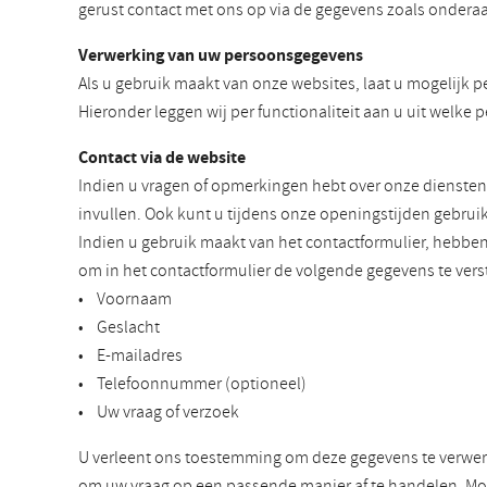
gerust contact met ons op via de gegevens zoals onderaa
Verwerking van uw persoonsgegevens
Als u gebruik maakt van onze websites, laat u mogelijk p
Hieronder leggen wij per functionaliteit aan u uit wel
Contact via de website
Indien u vragen of opmerkingen hebt over onze diensten
invullen. Ook kunt u tijdens onze openingstijden gebrui
Indien u gebruik maakt van het contactformulier, hebb
om in het contactformulier de volgende gegevens te vers
• Voornaam
• Geslacht
• E-mailadres
• Telefoonnummer (optioneel)
• Uw vraag of verzoek
U verleent ons toestemming om deze gegevens te verwerk
om uw vraag op een passende manier af te handelen. Mog