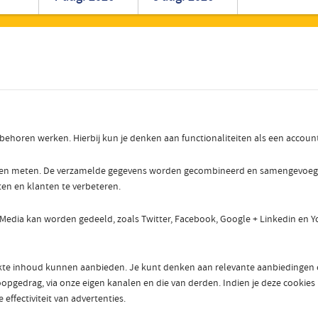
Roemeens
Turks
r behoren werken. Hierbij kun je denken aan functionaliteiten als een accou
nen meten. De verzamelde gegevens worden gecombineerd en samengevoegd om
ten en klanten te verbeteren.
 Media kan worden gedeeld, zoals Twitter, Facebook, Google + Linkedin en Y
e inhoud kunnen aanbieden. Je kunt denken aan relevante aanbiedingen en 
pgedrag, via onze eigen kanalen en die van derden. Indien je deze cookies ui
effectiviteit van advertenties.