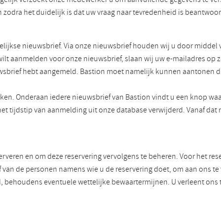
zodra het duidelijk is dat uw vraag naar tevredenheid is beantwoo
ijkse nieuwsbrief. Via onze nieuwsbrief houden wij u door middel 
 wilt aanmelden voor onze nieuwsbrief, slaan wij uw e-mailadres op 
ieuwsbrief hebt aangemeld. Bastion moet namelijk kunnen aantonen d
ken. Onderaan iedere nieuwsbrief van Bastion vindt u een knop waa
het tijdstip van aanmelding uit onze database verwijderd. Vanaf d
serveren en om deze reservering vervolgens te beheren. Voor het re
f van de personen namens wie u de reservering doet, om aan ons te ve
nd, behoudens eventuele wettelijke bewaartermijnen. U verleent o