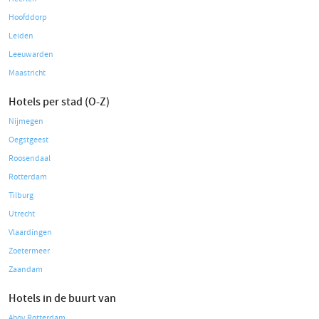
Hoofddorp
Leiden
Leeuwarden
Maastricht
Hotels per stad (O-Z)
Nijmegen
Oegstgeest
Roosendaal
Rotterdam
Tilburg
Utrecht
Vlaardingen
Zoetermeer
Zaandam
Hotels in de buurt van
Ahoy Rotterdam