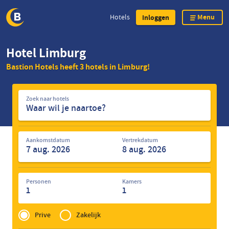
Menu
Hotels
Inloggen
Overslaan
Hotel Limburg
en
Bastion Hotels heeft 3 hotels in Limburg!
naar
de
Zoek
inhoud
Zoek naar hotels
naar
gaan
hotels
Aankomstdatum
Vertrekdatum
Personen
Kamers
1
1
Privé
of
Prive
Zakelijk
Zakelijk