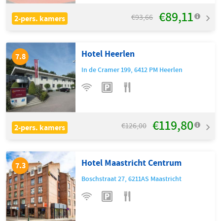
€89,11
€93,66
2-pers. kamers
Hotel Heerlen
7.8
In de Cramer 199
,
6412 PM
Heerlen
€119,80
€126,00
2-pers. kamers
Hotel Maastricht Centrum
7.3
Boschstraat 27
,
6211AS
Maastricht