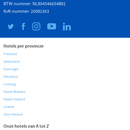
BTW-nummer: NL804546654B01
KvK-nummer: 20081363
Hotels per provincie
Friesland
Gelderland
Groningen
Flevoland
Limburg
Noord-Brabant
Noord-Holland
Utrecht
Zuid-Holland
Onze hotels van A tot Z