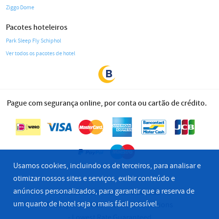
Ziggo Dome
Pacotes hoteleiros
Park Sleep Fly Schiphol
Ver todos os pacotes de hotel
Pague com segurança online, por conta ou cartão de crédito.
Usamos cookies, incluindo os de terceiros, para analisar e
otimizar nossos sites e serviços, exibir conteúdo e
anúncios personalizados, para garantir que a reserva de
© 2026 Grupo Hoteleiro Bastião
um quarto de hotel seja o mais fácil possível.
Privacy & Cookies
Terms & Conditions
Lowest Rate Guaranteed