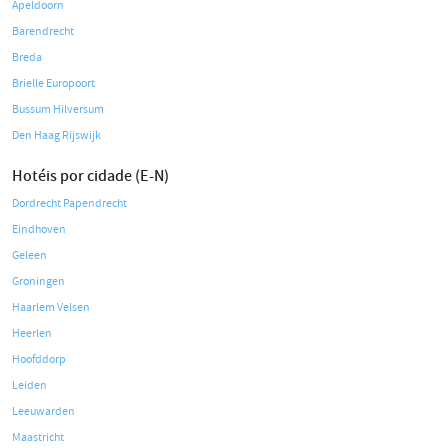
Apeldoorn
Barendrecht
Breda
Brielle Europoort
Bussum Hilversum
Den Haag Rijswijk
Hotéis por cidade (E-N)
Dordrecht Papendrecht
Eindhoven
Geleen
Groningen
Haarlem Velsen
Heerlen
Hoofddorp
Leiden
Leeuwarden
Maastricht