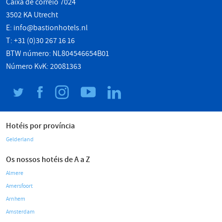
Caixa de correio 7024
3502 KA Utrecht
E:
info@bastionhotels.nl
T: +31 (0)30 267 16 16
BTW número: NL804546654B01
Número KvK: 20081363
Hotéis por província
Gelderland
Os nossos hotéis de A a Z
Almere
Amersfoort
Arnhem
Amsterdam