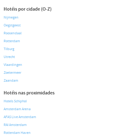
Hotéis por cidade (O-Z)
Nijmegen
Oegstgeest
Roosendaal
Rotterdam
Tilburg
Utrecht
Vlaardingen
Zoetermeer
Zaandam
Hotéis nas proximidades
Hotels Schiphol
Amsterdam Arena
AFAS Live Amsterdam
RAI Amsterdam
Rotterdam Haven