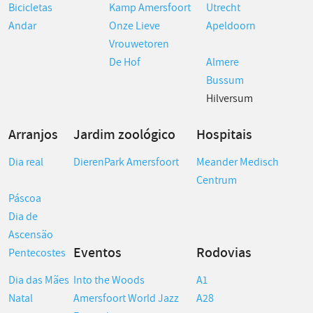
Bicicletas
Kamp Amersfoort
Utrecht
Andar
Onze Lieve
Apeldoorn
Vrouwetoren
De Hof
Almere
Bussum
Hilversum
Arranjos
Jardim zoológico
Hospitais
Dia real
DierenPark Amersfoort
Meander Medisch
Centrum
Páscoa
Dia de
Ascensão
Eventos
Rodovias
Pentecostes
Dia das Mães
Into the Woods
A1
Natal
Amersfoort World Jazz
A28