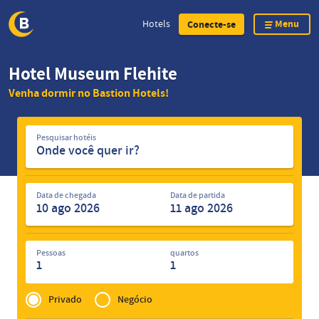
Menu
Hotels
Conecte-se
Skip
Hotel Museum Flehite
to
Venha dormir no Bastion Hotels!
main
content
Pesquisar
Pesquisar hotéis
hotéis
Data de chegada
Data de partida
Pessoas
quartos
1
1
Privé
of
Privado
Negócio
Zakelijk