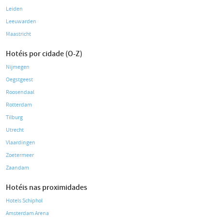
Leiden
Leeuwarden
Maastricht
Hotéis por cidade (O-Z)
Nijmegen
Oegstgeest
Roosendaal
Rotterdam
Tilburg
Utrecht
Vlaardingen
Zoetermeer
Zaandam
Hotéis nas proximidades
Hotels Schiphol
Amsterdam Arena