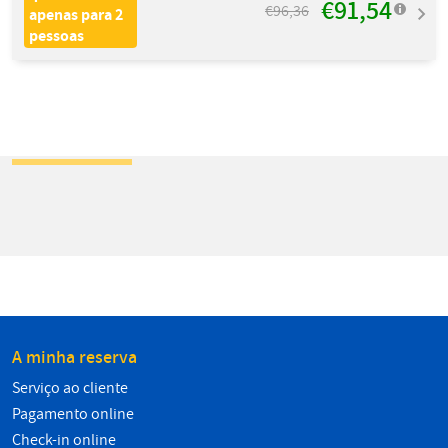
€91,54
€96,36
apenas para 2
pessoas
A minha reserva
Serviço ao cliente
Pagamento online
Check-in online