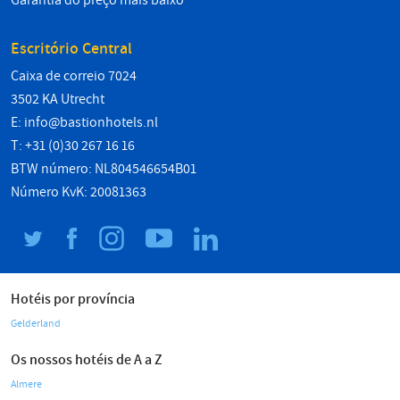
Garantia do preço mais baixo
Escritório Central
Caixa de correio 7024
3502 KA Utrecht
E:
info@bastionhotels.nl
T: +31 (0)30 267 16 16
BTW número: NL804546654B01
Número KvK: 20081363
Hotéis por província
Gelderland
Os nossos hotéis de A a Z
Almere