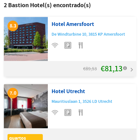
2
Bastion Hotel(s) encontrado(s)
Hotel Amersfoort
8.3
De Windturbine 10
,
3815 KP
Amersfoort
€81,13
€89,53
Hotel Utrecht
7.0
Mauritiuslaan 1
,
3526 LD
Utrecht
quartos