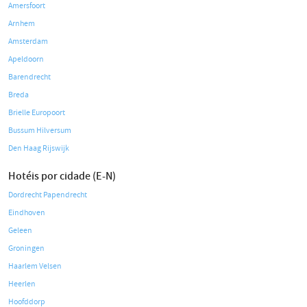
Amersfoort
Arnhem
Amsterdam
Apeldoorn
Barendrecht
Breda
Brielle Europoort
Bussum Hilversum
Den Haag Rijswijk
Hotéis por cidade (E-N)
Dordrecht Papendrecht
Eindhoven
Geleen
Groningen
Haarlem Velsen
Heerlen
Hoofddorp