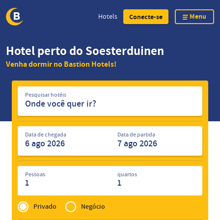
Menu
Hotels
Conecte-se
Skip
Hotel perto do Soesterduinen
to
Venha dormir no Bastion Hotels!
main
content
Pesquisar
Pesquisar hotéis
hotéis
Data de chegada
Data de partida
Pessoas
quartos
1
1
Privé
of
Privado
Negócio
Zakelijk