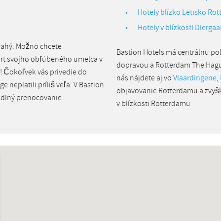
Hotely blízko Letisko Ro
Hotely v blízkosti Diergaa
drahý. Možno chcete
Bastion Hotels má centrálnu po
cert svojho obľúbeného umelca v
dopravou a Rotterdam The Hagu
! Čokoľvek vás privedie do
nás nájdete aj vo
Vlaardingene
,
e neplatili príliš veľa. V Bastion
objavovanie Rotterdamu a zvy
odlný prenocovanie.
v blízkosti Rotterdamu