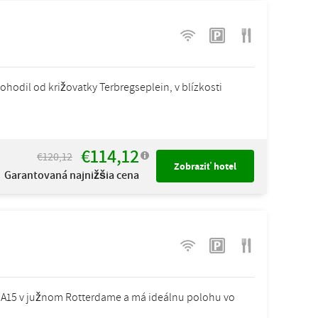
odil od križovatky Terbregseplein, v blízkosti
€114,12
€120,12
Zobraziť hotel
Garantovaná najnižšia cena
 A15 v južnom Rotterdame a má ideálnu polohu vo