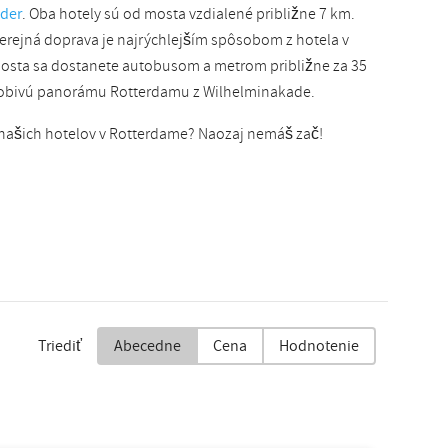
nder
. Oba hotely sú od mosta vzdialené približne 7 km.
Verejná doprava je najrýchlejším spôsobom z hotela v
osta sa dostanete autobusom a metrom približne za 35
ôsobivú panorámu Rotterdamu z Wilhelminakade.
našich hotelov v Rotterdame? Naozaj nemáš zač!
Triediť
Abecedne
Cena
Hodnotenie