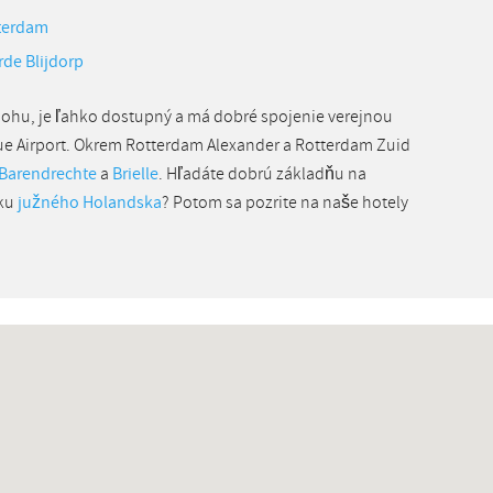
tterdam
rde Blijdorp
lohu, je ľahko dostupný a má dobré spojenie verejnou
e Airport. Okrem Rotterdam Alexander a Rotterdam Zuid
Barendrechte
a
Brielle
. Hľadáte dobrú základňu na
šku
južného Holandska
? Potom sa pozrite na naše hotely