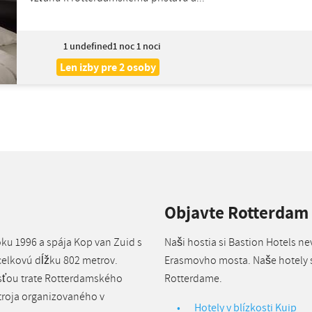
1
undefined1 noc 1 noci
Len izby pre 2 osoby
Objavte Rotterdam
ku 1996 a spája Kop van Zuid s
Naši hostia si Bastion Hotels ne
celkovú dĺžku 802 metrov.
Erasmovho mosta. Naše hotely s
asťou trate Rotterdamského
Rotterdame.
troja organizovaného v
Hotely v blízkosti Kuip