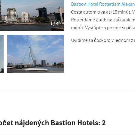
Bastion Hotel Rotterdam Alexa
Cesta autom trvá asi 15 minút. 
Rotterdame Zuid: na začiatok m
1 / 4
minút. Vystúpte a pozrite si p
Uvidíme sa čoskoro v jednom z 
Počet nájdených Bastion Hotels:
2