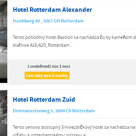
Hotel Rotterdam Alexander
Hoofdweg 40
,
3067 GH
Rotterdam
Tento pohodlný hotel Bastion sa nachádza čo by kameňom doh
diaľnice A16/A20, Rotterdam...
1
undefined1 noc 1 noci
Len izby pre 2 osoby
Hotel Rotterdam Zuid
Driemanssteeweg 5
,
3084 CA
Rotterdam
Tento cenovo dostupný 3-hviezdičkový hotel sa nachádza na
vzťahu k rotterdamskému prístavu a...