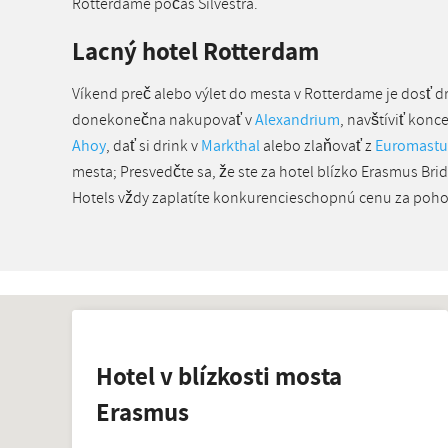
Rotterdame počas Silvestra.
Lacný hotel Rotterdam
Víkend preč alebo výlet do mesta v Rotterdame je dosť 
donekonečna nakupovať v
Alexandrium
, navštíviť kon
Ahoy
, dať si drink v
Markthal
alebo zlaňovať z
Euromastu
mesta; Presvedčte sa, že ste za hotel blízko Erasmus Bridg
Hotels vždy zaplatíte konkurencieschopnú cenu za poh
Hotel v blízkosti mosta
Erasmus