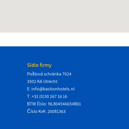
Sídlo firmy
Poštová schránka 7024
3502 KA Utrecht
E:
info@bastionhotels.nl
T: +31 (0)30 267 16 16
BTW číslo: NL804546654B01
Číslo KvK: 20081363