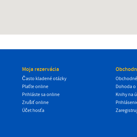
Moja rezervácia
Obchodn
Často kladené otázky
Obchodné
Plaťte online
Dohoda o 
Prihláste sa online
Knihy na ú
Zrušiť online
Prihlásen
Účet hosťa
Zaregistru