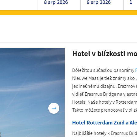
1
Romanian
Turkish
Hotel v blízkosti m
Dôležitou súčasťou panorámy
Nieuwe Maas je tiež známy ako 
jedinečnému dizajnu. Erazmov m
vidieť Erasmus Bridge na vlastn
Hotels! Naše hotely v Rotterda
Takto môžete prenocovať v blí
Hotel Rotterdam Zuid a Al
Najbližšie hotely k Erasmus Bri