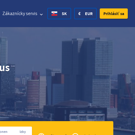
Zákaznícky servis
SK
€
EUR
Prihlásiť sa
 States Dollar
Nemecký
£
British Pound
mus
 States Dollar
Nemecký
£
British Pound
h Krone
Spanish
Rs.
India Rupee
y Krone
Croatian
zł
Poland Zloty
n Krona
Finnish
CHF
Switzerland Franc
Czech
Privé
sonen
Izby