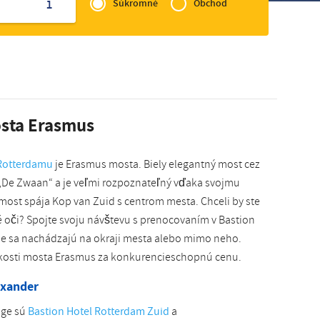
of
1
Súkromné
Obchod
Slovak
Zakelijk
osta Erasmus
Rotterdamu
je Erasmus mosta. Biely elegantný most cez
„De Zwaan“ a je veľmi rozpoznateľný vďaka svojmu
ost spája Kop van Zuid s centrom mesta. Chceli by ste
é oči? Spojte svoju návštevu s prenocovaním v Bastion
me sa nachádzajú na okraji mesta alebo mimo neho.
zkosti mosta Erasmus za konkurencieschopnú cenu.
exander
dge sú
Bastion Hotel Rotterdam Zuid
a