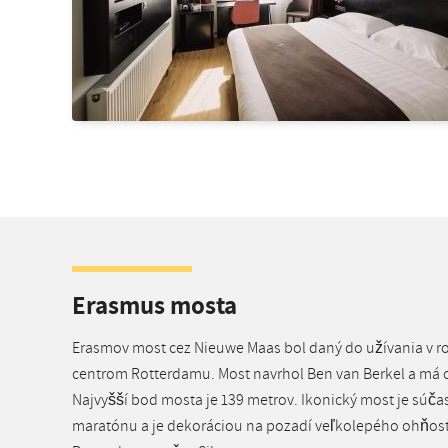
Erasmus mosta
Erasmov most cez Nieuwe Maas bol daný do užívania v ro
centrom Rotterdamu. Most navrhol Ben van Berkel a má 
Najvyšší bod mosta je 139 metrov. Ikonický most je súč
maratónu a je dekoráciou na pozadí veľkolepého ohňos