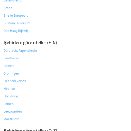
Barendrecht
Breda
Brielle Europoort
Bussum Hilversum
Den Haag Rijswijk
Şehirlere göre oteller (E-N)
Dordrecht Papendrecht
Eindhoven
Geleen
Groningen
Haarlem Velsen
Heerlen
Hoofddorp
Leiden
Leeuwarden
Maastricht