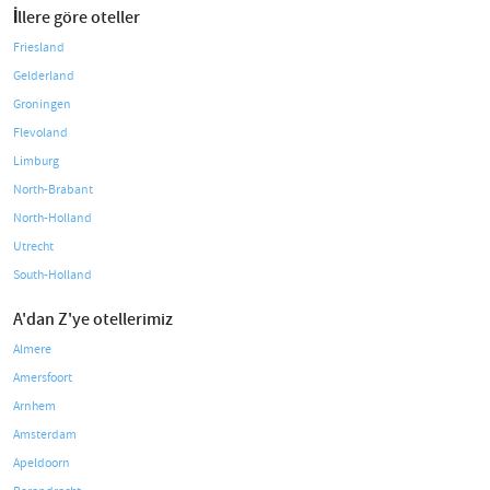
İllere göre oteller
Friesland
Gelderland
Groningen
Flevoland
Limburg
North-Brabant
North-Holland
Utrecht
South-Holland
A'dan Z'ye otellerimiz
Almere
Amersfoort
Arnhem
Amsterdam
Apeldoorn