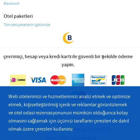
Biesbosch
Otel paketleri
Tüm otel paketlerini görüntüle
çevrimiçi, hesap veya kredi kartı ile güvenli bir şekilde ödeme
yapın.
Web sitelerimizi ve hizmetlerimizi analiz etmek ve optimize
etmek, kişiselleştirilmiş içerik ve reklamlar görüntülemek
ve otel odası rezervasyonunun mümkün olduğunca kolay
olmasını sağlamak için üçüncü tarafların çerezleri de dahil
© 2026 Bastion Hotel Group
olmak üzere çerezleri kullanırız.
Privacy & Cookies
Terms & Conditions
Lowest Rate Guaranteed