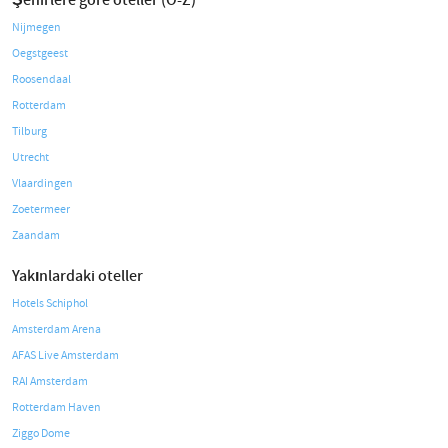
Şehirlere göre oteller (O-Z)
Nijmegen
Oegstgeest
Roosendaal
Rotterdam
Tilburg
Utrecht
Vlaardingen
Zoetermeer
Zaandam
Yakınlardaki oteller
Hotels Schiphol
Amsterdam Arena
AFAS Live Amsterdam
RAI Amsterdam
Rotterdam Haven
Ziggo Dome