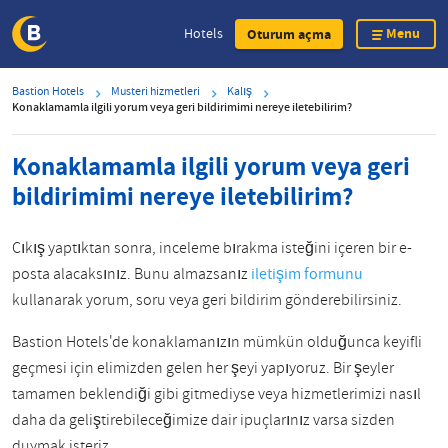
Menu
Hotels
Oturum açma
Skip
Bastion Hotels
Musteri hizmetleri
Kalış
to
Konaklamamla ilgili yorum veya geri bildirimimi nereye iletebilirim?
main
content
Konaklamamla ilgili yorum veya geri
bildirimimi nereye iletebilirim?
Çıkış yaptıktan sonra, inceleme bırakma isteğini içeren bir e-
posta alacaksınız. Bunu almazsanız
iletişim formunu
kullanarak yorum, soru veya geri bildirim gönderebilirsiniz.
Bastion Hotels'de konaklamanızın mümkün olduğunca keyifli
geçmesi için elimizden gelen her şeyi yapıyoruz. Bir şeyler
tamamen beklendiği gibi gitmediyse veya hizmetlerimizi nasıl
daha da geliştirebileceğimize dair ipuçlarınız varsa sizden
duymak isteriz.