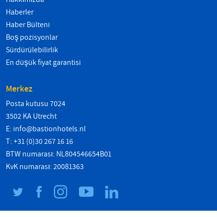
Haberler
Haber Bülteni
Boş pozisyonlar
Sürdürülebilirlik
En düşük fiyat garantisi
Merkez
Posta kutusu 7024
3502 KA Utrecht
E:
info@bastionhotels.nl
T: +31 (0)30 267 16 16
BTW numarası: NL804546654B01
KvK numarası: 20081363