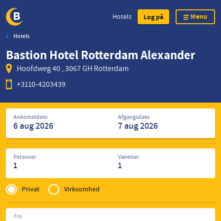
Menu
Hotels
Log på
Hotels
Skip
Bastion Hotel Rotterdam Alexander
to
main
Hoofdweg 40 , 3067 GH Rotterdam
content
+3110-4203439
Søg
Ankomstdato
Afgangsdato
efter
hoteller
Personer
Værelser
1
1
Privé
of
Privat
Virksomhed
Zakelijk
Fra