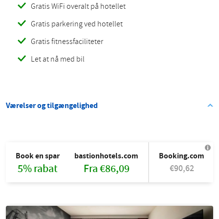
Gratis WiFi overalt på hotellet
Gratis parkering ved hotellet
Gratis fitnessfaciliteter
Let at nå med bil
Værelser og tilgængelighed
Book en spar
bastionhotels.com
Booking.com
E
5% rabat
Fra €86,09
€90,62