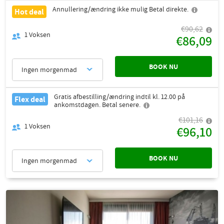
Annullering/ændring ikke mulig Betal direkte.
Hot deal
€90,62
1
Voksen
€86,09
BOOK NU
Ingen morgenmad
Gratis afbestilling/ændring indtil kl. 12.00 på
Flex deal
ankomstdagen. Betal senere.
€101,16
1
Voksen
€96,10
BOOK NU
Ingen morgenmad