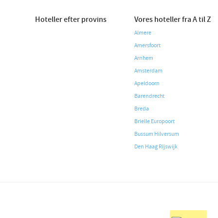
Hoteller efter provins
Vores hoteller fra A til Z
Almere
Amersfoort
Arnhem
Amsterdam
Apeldoorn
Barendrecht
Breda
Brielle Europoort
Bussum Hilversum
Den Haag Rijswijk