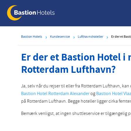
Skip
to
main
content
Bastion Hotels
Kundeservice
Lufthavnshoteller
Er der et Bas
Er der et Bastion Hotel 
Rotterdam Lufthavn?
Ja, selv når du rejser til eller fra Rotterdam Lufthavn, k
Bastion Hotel Rotterdam Alexander
og
Bastion Hotel Vla
på Rotterdam Lufthavn. Begge hoteller ligger cirka femte
Bemærk venligst, at ingen shuttleservice er tilgængelig på