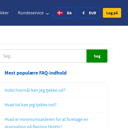
akker
Kundeservice
DA
€
EUR
Log på
nited States Dollar
Deutsch
£
British Pound
ØG
nited States Dollar
Deutsch
£
British Pound
Mest populære FAQ-indhold
anish Krone
Español
Rs.
India Rupee
Indtil hvornår kan jeg tjekke ud?
orway Krone
Hrvatski
zł
Poland Zloty
Hvad tid kan jeg tjekke ind?
weden Krona
Finnish
CHF
Switzerland Franc
Hvad er minimumsalderen for at foretage en
Czech
reservation på Bastion Hotels?