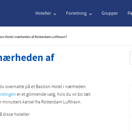
Hoteller
Forretning
Grupper
P
tion Hotel i nærheden af Rotterdam Lufthavn?
Engelsk
€
Euro
Nederlands
$
U
i nærheden af
S
Engelsk
€
Euro
Nederlands
$
U
Français
CAD
Canadian Dollar
Italiano
DKK
D
an du overnatte på et Bastion Hotel i nærheden.
ardingen
er et glimrende valg, hvis du vil bo tæt
Polski
NZD
New Zealand Dollar
Português
NOK
N
n minutters kørsel fra Rotterdam Lufthavn.
Svenska
Kč
Czech Koruna
Dansk
SEK
S
 disse hoteller.
Greek
Norsk