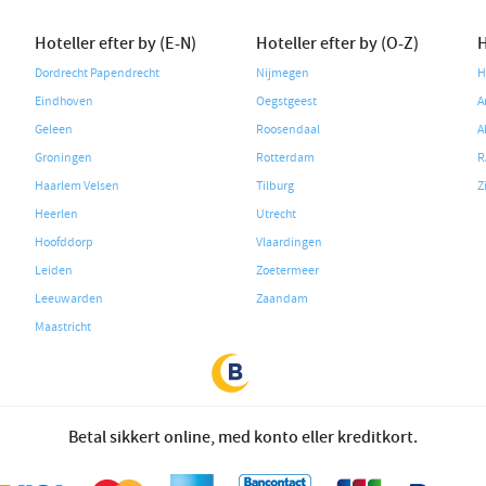
Hoteller efter by (E-N)
Hoteller efter by (O-Z)
H
Dordrecht Papendrecht
Nijmegen
H
Eindhoven
Oegstgeest
A
Geleen
Roosendaal
A
Groningen
Rotterdam
R
Haarlem Velsen
Tilburg
Z
Heerlen
Utrecht
Hoofddorp
Vlaardingen
Leiden
Zoetermeer
Leeuwarden
Zaandam
Maastricht
Betal sikkert online, med konto eller kreditkort.