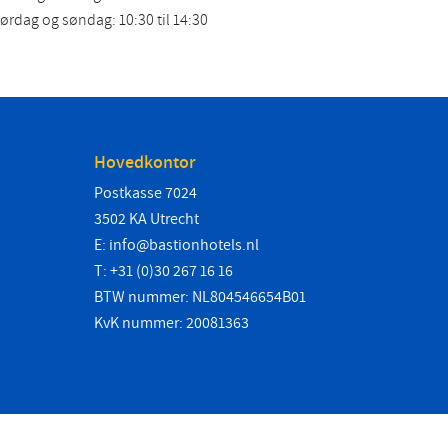
ørdag og søndag: 10:30 til 14:30
Hovedkontor
Postkasse 7024
3502 KA Utrecht
E:
info@bastionhotels.nl
T: +31 (0)30 267 16 16
BTW nummer: NL804546654B01
KvK nummer: 20081363