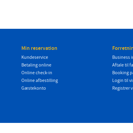
Min reservation
Forretni
Kundeservice
Business i
Betaling online
Aftale til f
Online check-in
Booking p
Online afbestilling
Login til
Gæstekonto
Registrer