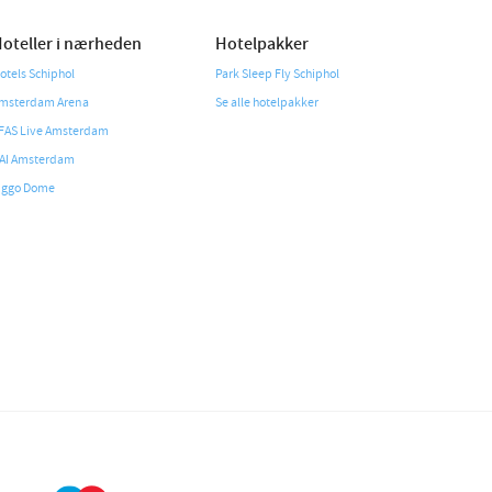
oteller i nærheden
Hotelpakker
otels Schiphol
Park Sleep Fly Schiphol
msterdam Arena
Se alle hotelpakker
FAS Live Amsterdam
AI Amsterdam
iggo Dome