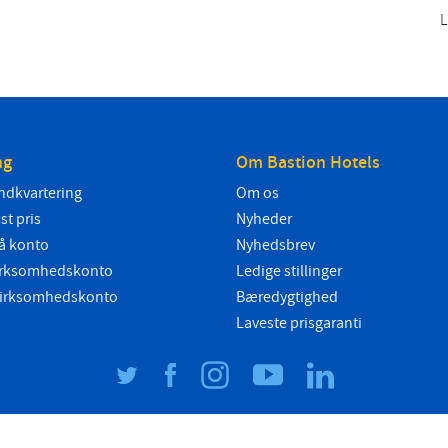
L
ng
Om Bastion Hotels
ndkvartering
Om os
ast pris
Nyheder
å konto
Nyhedsbrev
 virksomhedskonto
Ledige stillinger
 virksomhedskonto
Bæredygtighed
Laveste prisgaranti