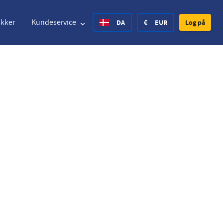
akker
Kundeservice
DA
€
EUR
Log på
nited States Dollar
Deutsch
£
British Pound
nited States Dollar
Deutsch
£
British Pound
anish Krone
Español
Rs.
India Rupee
orway Krone
Hrvatski
zł
Poland Zloty
weden Krona
Finnish
CHF
Switzerland Franc
Czech