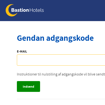
Skip
to
main
content
Gendan adgangskode
E-MAIL
Instruktioner til nulstilling af adgangskode vil blive sendt