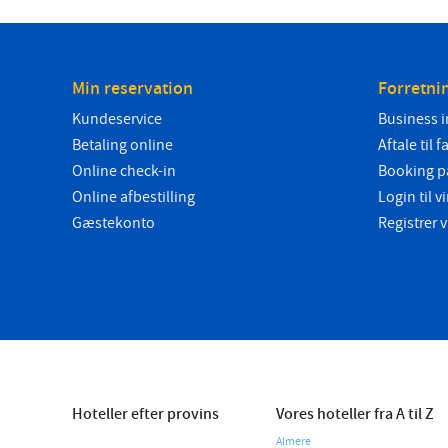
Min reservation
Forretni
Kundeservice
Business i
Betaling online
Aftale til f
Online check-in
Booking p
Online afbestilling
Login til
Gæstekonto
Registrer
Hoteller efter provins
Vores hoteller fra A til Z
Almere