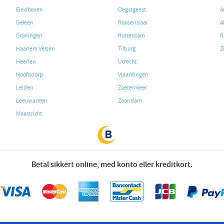
Eindhoven
Oegstgeest
A
Geleen
Roosendaal
A
Groningen
Rotterdam
R
Haarlem Velsen
Tilburg
Z
Heerlen
Utrecht
Hoofddorp
Vlaardingen
Leiden
Zoetermeer
Leeuwarden
Zaandam
Maastricht
Betal sikkert online, med konto eller kreditkort.