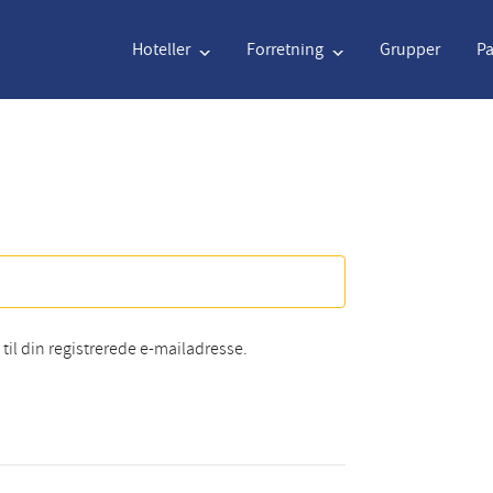
Hoteller
Forretning
Grupper
P
Engelsk
€
Euro
Nederlands
$
U
Engelsk
€
Euro
Nederlands
$
U
Français
CAD
Canadian Dollar
Italiano
DKK
D
 til din registrerede e-mailadresse.
Polski
NZD
New Zealand Dollar
Português
NOK
N
Svenska
Kč
Czech Koruna
Dansk
SEK
S
Greek
Norsk