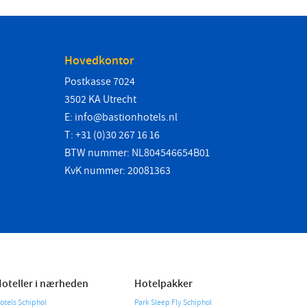
Slovak
Hovedkontor
Postkasse 7024
3502 KA Utrecht
E:
info@bastionhotels.nl
T: +31 (0)30 267 16 16
BTW nummer: NL804546654B01
KvK nummer: 20081363
oteller i nærheden
Hotelpakker
otels Schiphol
Park Sleep Fly Schiphol