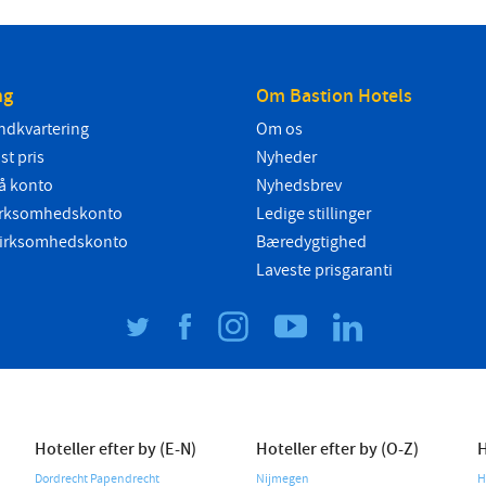
Romanian
Turkish
ng
Om Bastion Hotels
ndkvartering
Om os
ast pris
Nyheder
å konto
Nyhedsbrev
 virksomhedskonto
Ledige stillinger
 virksomhedskonto
Bæredygtighed
Laveste prisgaranti
Hoteller efter by (E-N)
Hoteller efter by (O-Z)
H
Dordrecht Papendrecht
Nijmegen
H