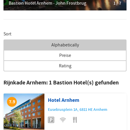
Bastion Hotel Arnhem - John Frostbrug
1 / 7
Sort
Alphabetically
Preise
Rating
Rijnkade Arnhem:
1
Bastion Hotel(s) gefunden
Hotel Arnhem
7.9
Eusebiusplein 1A
,
6811 HE
Arnhem