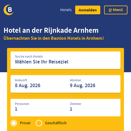
Menü
Hotels
Anmelden
Direkt
Hotel an der Rijnkade Arnhem
zum
Übernachten Sie in den Bastion Hotels in Arnhem!
Inhalt
Suche
Suche nach Hotels
nach
Hotels
Ankunft
Abreise
Personen
Zimmer
1
1
Privé
of
Privat
Geschäftlich
Zakelijk