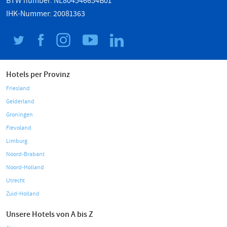
BTW number: NL804546654B01
IHK-Nummer: 20081363
Hotels per Provinz
Friesland
Gelderland
Groningen
Flevoland
Limburg
Noord-Brabant
Noord-Holland
Utrecht
Zuid-Holland
Unsere Hotels von A bis Z