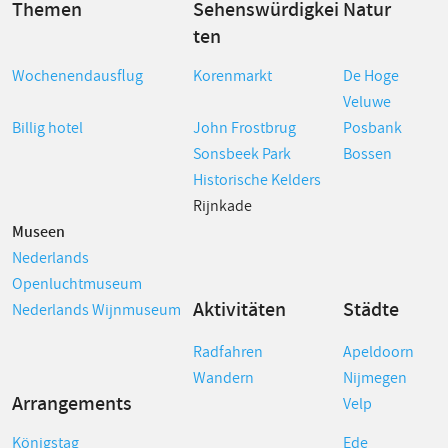
Themen
Sehenswürdigkei
Natur
ten
Wochenendausflug
Korenmarkt
De Hoge
Veluwe
Billig hotel
John Frostbrug
Posbank
Sonsbeek Park
Bossen
Historische Kelders
Rijnkade
Museen
Nederlands
Openluchtmuseum
Aktivitäten
Städte
Nederlands Wijnmuseum
Radfahren
Apeldoorn
Wandern
Nijmegen
Arrangements
Velp
Königstag
Ede