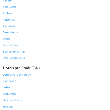
Almere
Amersfoort
Arnhem
Amsterdam
Apeldoorn
Barendrecht
Breda
Brielle Europoort
Bussum Hilversum
Den Haag Rijswijk
Hotels pro Stadt (E-N)
Dordrecht Papendrecht
Eindhoven
Geleen
Groningen
Haarlem Velsen
Heerlen