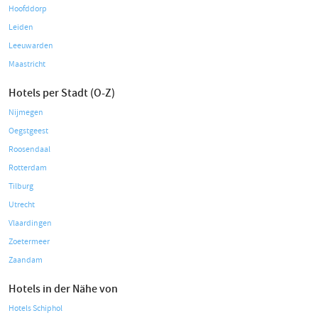
Hoofddorp
Leiden
Leeuwarden
Maastricht
Hotels per Stadt (O-Z)
Nijmegen
Oegstgeest
Roosendaal
Rotterdam
Tilburg
Utrecht
Vlaardingen
Zoetermeer
Zaandam
Hotels in der Nähe von
Hotels Schiphol