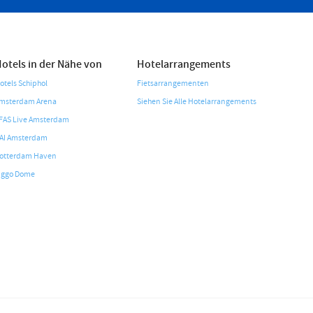
otels in der Nähe von
Hotelarrangements
otels Schiphol
Fietsarrangementen
msterdam Arena
Siehen Sie Alle Hotelarrangements
FAS Live Amsterdam
AI Amsterdam
otterdam Haven
iggo Dome