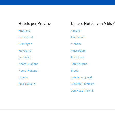
Hotels per Provinz
Unsere Hotels von A bis Z
Friesland
Almere
Gelderland
Amersfoort
Groningen
Arnhem
Flevoland
Amsterdam
Limburg
Apeldoorn
Noord-Brabant
Barendrecht
Noord-Holland
Breda
Utrecht
Brielle Europoort
Zuid-Holland
Bussum Hilversum
Den Haag Rijswijk