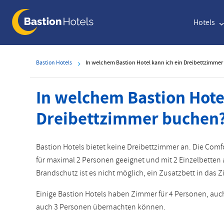
Direkt
zum
Hotels
Inhalt
Bastion Hotels
In welchem Bastion Hotel kann ich ein Dreibettzimme
In welchem Bastion Hotel
Dreibettzimmer buchen
Bastion Hotels bietet keine Dreibettzimmer an. Die Comf
für maximal 2 Personen geeignet und mit 2 Einzelbette
Brandschutz ist es nicht möglich, ein Zusatzbett in das Z
Einige Bastion Hotels haben Zimmer für 4 Personen, auc
auch 3 Personen übernachten können.