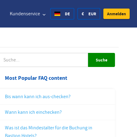
Kundenservice
DE
€
EUR
Anmelden
d States Dollar
Deutsch
£
British Pound
UCHE
d States Dollar
Deutsch
£
British Pound
Most Popular FAQ content
sh Krone
Español
Rs.
India Rupee
Bis wann kann ich aus-checken?
ay Krone
Hvratski
zł
Poland Zloty
Wann kann ich einchecken?
en Krona
Finnish
CHF
Switzerland Franc
Was ist das Mindestalter für die Buchung in
Tschechisch
Bastion Hotels?