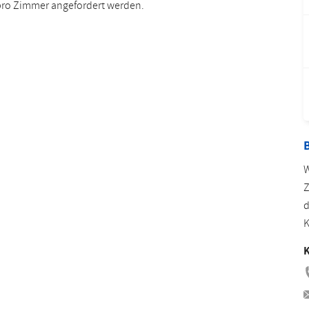
 pro Zimmer angefordert werden.
Rumänisch
Türkisch
B
W
Z
d
K
K