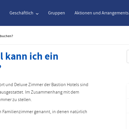
Geschäftlich
Gruppen
Aktionen und Arrangements
r buchen?
Englisch
€
Euro
Nederlands
$
Unite
 kann ich ein
S
?
Englisch
€
Euro
Nederlands
$
Unite
Français
CAD
Kanadischer Dollar
Italiano
DKK
Dani
ort und Deluxe Zimmer der Bastion Hotels sind
n ausgestattet. Im Zusammenhang mit dem
Polski
NZD
New Zealand Dollar
Português
NOK
Norw
immer zu stellen.
Svenska
Kč
Czech Koruna
Danish
SEK
Swed
h Familienzimmer genannt, in denen natürlich
Greek
Norsk