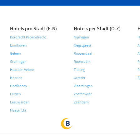
Hotels pro Stadt (E-N)
Hotels per Stadt (O-Z)
H
Dordrecht Papendrecht
Nijmegen
H
Eindhoven
Oegstgeest
A
Geleen
Roosendaal
A
Groningen
Rotterdam
R
Haarlem Velsen
Tilburg
R
Heerlen
Utrecht
Z
Hoofddorp
Vlaardingen
Leiden
Zoetermeer
Leeuwarden
Zaandam
Maastricht