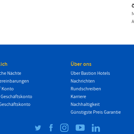
Ö
M
A
lich
Über ons
iche Nächte
Über Bastion Hotels
vereinbarungen
Nachrichten
f Konto
Rundschreiben
Geschäftskonto
Karriere
 Geschäftskonto
Nachhaltigkeit
Günstigste Preis Garantie