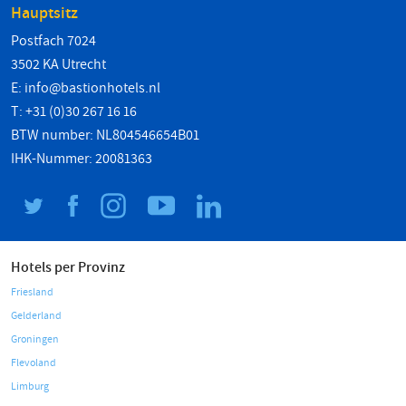
Hauptsitz
Postfach 7024
3502 KA Utrecht
E:
info@bastionhotels.nl
T: +31 (0)30 267 16 16
BTW number: NL804546654B01
IHK-Nummer: 20081363
Hotels per Provinz
Friesland
Gelderland
Groningen
Flevoland
Limburg