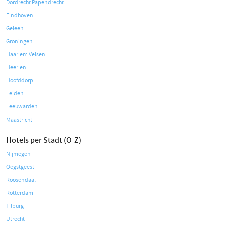
Dordrecht Papendrecht
Eindhoven
Geleen
Groningen
Haarlem Velsen
Heerlen
Hoofddorp
Leiden
Leeuwarden
Maastricht
Hotels per Stadt (O-Z)
Nijmegen
Oegstgeest
Roosendaal
Rotterdam
Tilburg
Utrecht