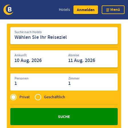
Menü
Hotels
Anmelden
Direkt
Suche
zum
Suche nach Hotels
nach
Inhalt
Hotels
Ankunft
Abreise
Personen
Zimmer
1
1
Privé
of
Privat
Geschäftlich
Zakelijk