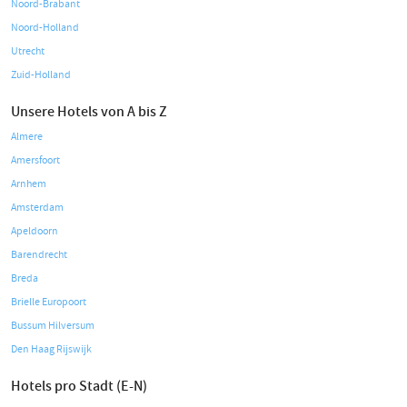
Noord-Brabant
Noord-Holland
Utrecht
Zuid-Holland
Unsere Hotels von A bis Z
Almere
Amersfoort
Arnhem
Amsterdam
Apeldoorn
Barendrecht
Breda
Brielle Europoort
Bussum Hilversum
Den Haag Rijswijk
Hotels pro Stadt (E-N)