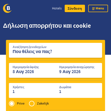
Menu
Hotels
Σύνδεση
Skip
Δήλωση απορρήτου και cookie
to
main
content
Αναζήτηση
Αναζήτηση ξενοδοχείων
ξενοδοχείων
Ημερομηνία άφιξης
Ημερομηνία αναχώρησης
Χρήστες
Δωμάτια
1
1
Privé
of
Prive
Zakelijk
Zakelijk