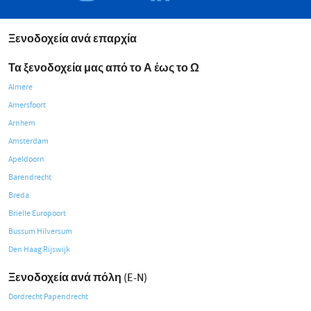
Ξενοδοχεία ανά επαρχία
Τα ξενοδοχεία μας από το Α έως το Ω
Almere
Amersfoort
Arnhem
Amsterdam
Apeldoorn
Barendrecht
Breda
Brielle Europoort
Bussum Hilversum
Den Haag Rijswijk
Ξενοδοχεία ανά πόλη (E-N)
Dordrecht Papendrecht