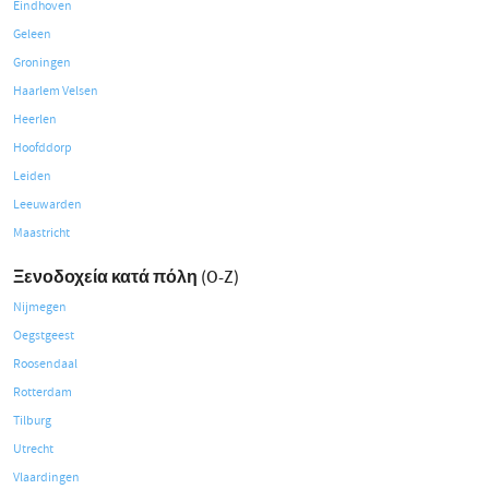
Eindhoven
Geleen
Groningen
Haarlem Velsen
Heerlen
Hoofddorp
Leiden
Leeuwarden
Maastricht
Ξενοδοχεία κατά πόλη (O-Z)
Nijmegen
Oegstgeest
Roosendaal
Rotterdam
Tilburg
Utrecht
Vlaardingen