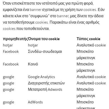
Όταν επισκέπτεστε τον ιστότοπό μας για πρώτη φορά,
εμφανίζεται ένα banner σχετικά με τη χρήση των cookies. Εάν
κάνετε κλικ στο "συμφωνώ" στο banner, μας δίνετε την άδεια
να τοποθετήσουμε cookies. Παρακάτω είναι ένας αριθμός
cookies που τοποθετούνται.
προμηθευτής
Όνομα του cookie
Τύπος cookie
hotjar
hotjar
Αναλυτικό cookie
Facebook
Συνδέω-συωδεομαι
Μπισκότο
μάρκετινγκ
Facebook
Κοινό
Μπισκότο
μάρκετινγκ
google
Google Analytics
Αναλυτικό cookie
google
Διαχειριστής ετικετών
Αναλυτικό cookie
google
Μετατροπή Adwords
Μπισκότο
μάρκετινγκ
google
AdWords
Μπισκότο
μάρκετινγκ