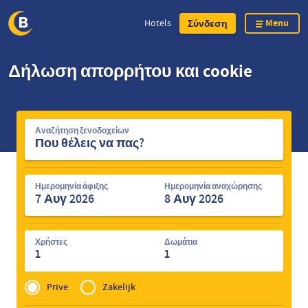
Menu
Hotels
Σύνδεση
Skip
Δήλωση απορρήτου και cookie
to
main
content
Αναζήτηση
Αναζήτηση ξενοδοχείων
ξενοδοχείων
Ημερομηνία άφιξης
Ημερομηνία αναχώρησης
Χρήστες
Δωμάτια
1
1
Privé
of
Prive
Zakelijk
Zakelijk