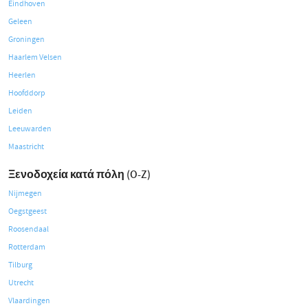
Eindhoven
Geleen
Groningen
Haarlem Velsen
Heerlen
Hoofddorp
Leiden
Leeuwarden
Maastricht
Ξενοδοχεία κατά πόλη (O-Z)
Nijmegen
Oegstgeest
Roosendaal
Rotterdam
Tilburg
Utrecht
Vlaardingen