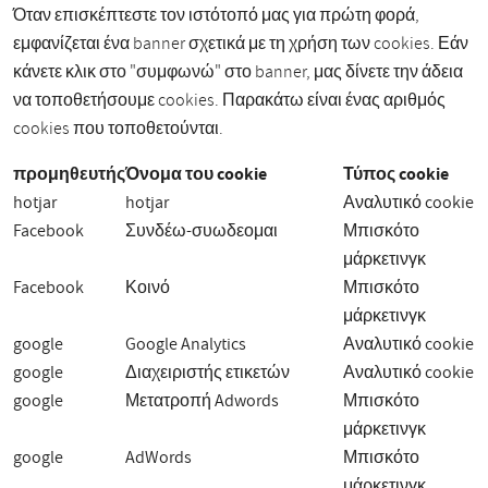
Όταν επισκέπτεστε τον ιστότοπό μας για πρώτη φορά,
εμφανίζεται ένα banner σχετικά με τη χρήση των cookies. Εάν
κάνετε κλικ στο "συμφωνώ" στο banner, μας δίνετε την άδεια
να τοποθετήσουμε cookies. Παρακάτω είναι ένας αριθμός
cookies που τοποθετούνται.
προμηθευτής
Όνομα του cookie
Τύπος cookie
hotjar
hotjar
Αναλυτικό cookie
Facebook
Συνδέω-συωδεομαι
Μπισκότο
μάρκετινγκ
Facebook
Κοινό
Μπισκότο
μάρκετινγκ
google
Google Analytics
Αναλυτικό cookie
google
Διαχειριστής ετικετών
Αναλυτικό cookie
google
Μετατροπή Adwords
Μπισκότο
μάρκετινγκ
google
AdWords
Μπισκότο
μάρκετινγκ