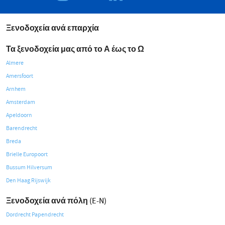
Ξενοδοχεία ανά επαρχία
Τα ξενοδοχεία μας από το Α έως το Ω
Almere
Amersfoort
Arnhem
Amsterdam
Apeldoorn
Barendrecht
Breda
Brielle Europoort
Bussum Hilversum
Den Haag Rijswijk
Ξενοδοχεία ανά πόλη (E-N)
Dordrecht Papendrecht